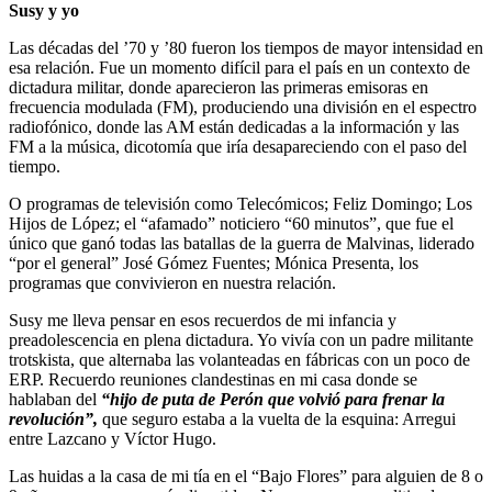
Susy y yo
Las décadas del ’70 y ’80 fueron los tiempos de mayor intensidad en
esa relación. Fue un momento difícil para el país en un contexto de
dictadura militar, donde aparecieron las primeras emisoras en
frecuencia modulada (FM), produciendo una división en el espectro
radiofónico, donde las AM están dedicadas a la información y las
FM a la música, dicotomía que iría desapareciendo con el paso del
tiempo.
O programas de televisión como Telecómicos; Feliz Domingo; Los
Hijos de López; el “afamado” noticiero “60 minutos”, que fue el
único que ganó todas las batallas de la guerra de Malvinas, liderado
“por el general” José Gómez Fuentes; Mónica Presenta, los
programas que convivieron en nuestra relación.
Susy me lleva pensar en esos recuerdos de mi infancia y
preadolescencia en plena dictadura. Yo vivía con un padre militante
trotskista, que alternaba las volanteadas en fábricas con un poco de
ERP. Recuerdo reuniones clandestinas en mi casa donde se
hablaban del
“hijo de puta de Perón que volvió para frenar la
revolución”,
que seguro estaba a la vuelta de la esquina: Arregui
entre Lazcano y Víctor Hugo.
Las huidas a la casa de mi tía en el “Bajo Flores” para alguien de 8 o