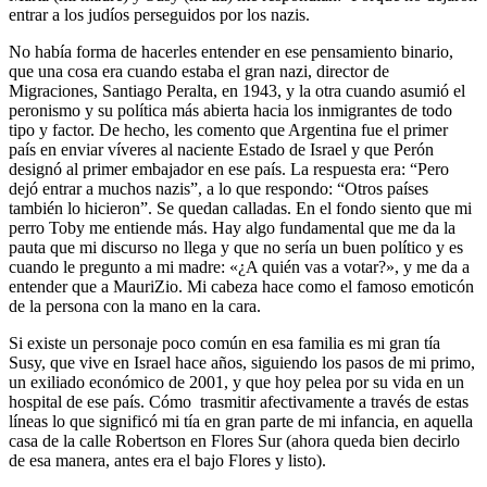
entrar a los judíos perseguidos por los nazis.
No había forma de hacerles entender en ese pensamiento binario,
que una cosa era cuando estaba el gran nazi, director de
Migraciones, Santiago Peralta, en 1943, y la otra cuando asumió el
peronismo y su política más abierta hacia los inmigrantes de todo
tipo y factor. De hecho, les comento que Argentina fue el primer
país en enviar víveres al naciente Estado de Israel y que Perón
designó al primer embajador en ese país. La respuesta era: “Pero
dejó entrar a muchos nazis”, a lo que respondo: “Otros países
también lo hicieron”. Se quedan calladas. En el fondo siento que mi
perro Toby me entiende más. Hay algo fundamental que me da la
pauta que mi discurso no llega y que no sería un buen político y es
cuando le pregunto a mi madre: «¿A quién vas a votar?», y me da a
entender que a MauriZio. Mi cabeza hace como el famoso emoticón
de la persona con la mano en la cara.
Si existe un personaje poco común en esa familia es mi gran tía
Susy, que vive en Israel hace años, siguiendo los pasos de mi primo,
un exiliado económico de 2001, y que hoy pelea por su vida en un
hospital de ese país. Cómo trasmitir afectivamente a través de estas
líneas lo que significó mi tía en gran parte de mi infancia, en aquella
casa de la calle Robertson en Flores Sur (ahora queda bien decirlo
de esa manera, antes era el bajo Flores y listo).