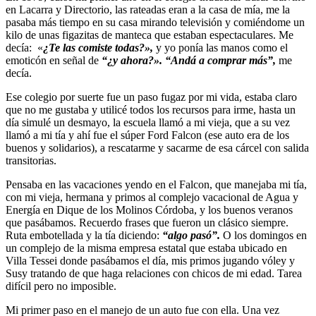
en Lacarra y Directorio, las rateadas eran a la casa de mía, me la
pasaba más tiempo en su casa mirando televisión y comiéndome un
kilo de unas figazitas de manteca que estaban espectaculares. Me
decía: «
¿Te las comiste todas?»,
y yo ponía las manos como el
emoticón en señal de
“¿y ahora?». “Andá a comprar más”,
me
decía.
Ese colegio por suerte fue un paso fugaz por mi vida, estaba claro
que no me gustaba y utilicé todos los recursos para irme, hasta un
día simulé un desmayo, la escuela llamó a mi vieja, que a su vez
llamó a mi tía y ahí fue el súper Ford Falcon (ese auto era de los
buenos y solidarios), a rescatarme y sacarme de esa cárcel con salida
transitorias.
Pensaba en las vacaciones yendo en el Falcon, que manejaba mi tía,
con mi vieja, hermana y primos al complejo vacacional de Agua y
Energía en Dique de los Molinos Córdoba, y los buenos veranos
que pasábamos. Recuerdo frases que fueron un clásico siempre.
Ruta embotellada y la tía diciendo:
“algo pasó”.
O los domingos en
un complejo de la misma empresa estatal que estaba ubicado en
Villa Tessei donde pasábamos el día, mis primos jugando vóley y
Susy tratando de que haga relaciones con chicos de mi edad. Tarea
difícil pero no imposible.
Mi primer paso en el manejo de un auto fue con ella. Una vez