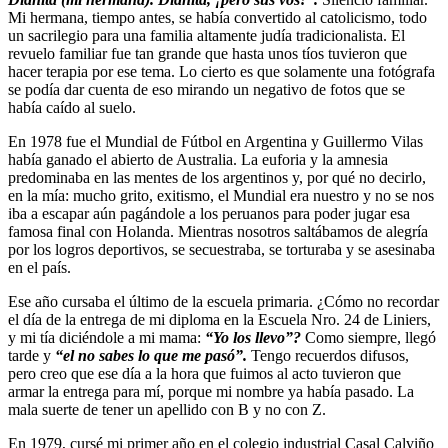
Mi hermana, tiempo antes, se había convertido al catolicismo, todo
un sacrilegio para una familia altamente judía tradicionalista. El
revuelo familiar fue tan grande que hasta unos tíos tuvieron que
hacer terapia por ese tema. Lo cierto es que solamente una fotógrafa
se podía dar cuenta de eso mirando un negativo de fotos que se
había caído al suelo.
En 1978 fue el Mundial de Fútbol en Argentina y Guillermo Vilas
había ganado el abierto de Australia. La euforia y la amnesia
predominaba en las mentes de los argentinos y, por qué no decirlo,
en la mía: mucho grito, exitismo, el Mundial era nuestro y no se nos
iba a escapar aún pagándole a los peruanos para poder jugar esa
famosa final con Holanda. Mientras nosotros saltábamos de alegría
por los logros deportivos, se secuestraba, se torturaba y se asesinaba
en el país.
Ese año cursaba el último de la escuela primaria. ¿Cómo no recordar
el día de la entrega de mi diploma en la Escuela Nro. 24 de Liniers,
y mi tía diciéndole a mi mama:
“Yo los llevo”?
Como siempre, llegó
tarde y
“el no sabes lo que me pasó”.
Tengo recuerdos difusos,
pero creo que ese día a la hora que fuimos al acto tuvieron que
armar la entrega para mí, porque mi nombre ya había pasado. La
mala suerte de tener un apellido con B y no con Z.
En 1979, cursé mi primer año en el colegio industrial Casal Calviño