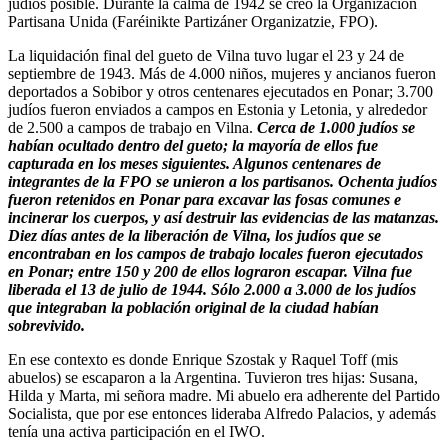
judíos posible. Durante la calma de 1942 se creó la Organización
Partisana Unida (Faréinikte Partizáner Organizatzie, FPO).
La liquidación final del gueto de Vilna tuvo lugar el 23 y 24 de
septiembre de 1943. Más de 4.000 niños, mujeres y ancianos fueron
deportados a Sobibor y otros centenares ejecutados en Ponar; 3.700
judíos fueron enviados a campos en Estonia y Letonia, y alrededor
de 2.500 a campos de trabajo en Vilna.
Cerca de 1.000 judíos se
habían ocultado dentro del gueto; la mayoría de ellos fue
capturada en los meses siguientes. Algunos centenares de
integrantes de la FPO se unieron a los partisanos. Ochenta judíos
fueron retenidos en Ponar para excavar las fosas comunes e
incinerar los cuerpos, y así destruir las evidencias de las matanzas.
Diez días antes de la liberación de Vilna, los judíos que se
encontraban en los campos de trabajo locales fueron ejecutados
en Ponar; entre 150 y 200 de ellos lograron escapar. Vilna fue
liberada el 13 de julio de 1944. Sólo 2.000 a 3.000 de los judíos
que integraban la población original de la ciudad habían
sobrevivido.
En ese contexto es donde Enrique Szostak y Raquel Toff (mis
abuelos) se escaparon a la Argentina. Tuvieron tres hijas: Susana,
Hilda y Marta, mi señora madre. Mi abuelo era adherente del Partido
Socialista, que por ese entonces lideraba Alfredo Palacios, y además
tenía una activa participación en el IWO.