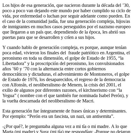
Los hijos de esa generación, que nacieron durante la década del ’30,
poco a poco van dejando este mundo por haber cumplido su ciclo de
vida, por enfermedad o luchan por seguir adelante como pueden. En
el caso de la comunidad judía, fue una generación compleja, hijos/as
de inmigrantes en muchos casos perseguidos por el nazismo europeo
que llegaron a un país que, dependiendo de la época, les abrió sus
puertas para que se desarrollen y críen a sus hijos.
Y cuando hablo de generación compleja, es porque, aunque tenían
poca edad, vivieron los finales del fraude patriótico en Argentina, el
peronismo en toda su dimensión, el golpe de Estado de 1955, “la
Libertadora” y la proscripción del peronismo, los convulsionados
años ’60 y ’70 con la alternancia entre cortos gobiernos
democráticos y dictaduras, el advenimiento de Montoneros, el golpe
de Estado de 1976, los desaparecidos, el regreso de la democracia
con Alfonsín, el neoliberalismo de Menem, la crisis del 2001, el
exilio de algunos por diferentes razones, el kirchnerismo con “la
Yegua” ( nombre con el que también fue nominada Isabel Perón), y
la vuelta descarnada del neoliberalismo de Macri.
Esta generación fue íntegramente de frases únicas y determinantes.
Por ejemplo: “Perón era un fascista, un nazi, un antisemita”.
-¿Por qué?, le preguntaba alguna vez a mi tía o mi madre. A lo que
Marta (mi madre) y Susy (mi tía) me respondían: -Porque no dejaron