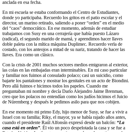
anclada en esa fecha.
En mi escuela se estaba conformando el Centro de Estudiantes,
donde yo participaba. Recuerdo los gritos en el patio escolar y el
director, un marino retirado, saliendo a poner “orden” en el medio
del “caos” democrático. En ese momento, además de estudiar
trabajamos con Susy en una cerrajería que había puesto Lázaro
(radical), el segundo marido de mamá, y aprendimos hacer llaves
doble paleta con la mítica máquina Duplimec. Recuerdo verla de
costado, con los anteojos a mitad de su nariz, tratando de hacer las
llaves. Era como un clásico.
Con la crisis de 2001 muchos sectores medios emigraron al exterior,
las colas en las embajadas eran interminables. En mi caso particular
y familiar nos fuimos al consulado polaco; casi un suicidio, como
bajarte los pantalones y mostrar los genitales en un acto de Biondini.
Pero allá fuimos e hicimos todos los papeles. Cuando me
preguntaban mi nombre y decía Darío Alejandro Jaime Brenman,
creo que los polacos no entendían como los judíos hicimos el Juicio
de Núremberg y después le pedimos asilo para que nos cobijen.
En ese momento mi primo Edy, hijo menor de Susy, se fue a vivir a
Israel con su familia; Riky, el mayor, ya se había rajado años antes,
cuando el presidente Raúl Alfonsín expresó desde un balcón:
“La
casa está en orden”
. Él vio un poco despelotada la casa y se fue a