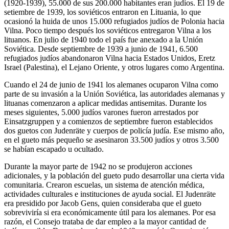
(1920-1939), 55.000 de sus 200.000 habitantes eran judíos. El 19 de
setiembre de 1939, los soviéticos entraron en Lituania, lo que
ocasionó la huida de unos 15.000 refugiados judíos de Polonia hacia
Vilna. Poco tiempo después los soviéticos entregaron Vilna a los
lituanos. En julio de 1940 todo el país fue anexado a la Unión
Soviética. Desde septiembre de 1939 a junio de 1941, 6.500
refugiados judíos abandonaron Vilna hacia Estados Unidos, Eretz
Israel (Palestina), el Lejano Oriente, y otros lugares como Argentina.
Cuando el 24 de junio de 1941 los alemanes ocuparon Vilna como
parte de su invasión a la Unión Soviética, las autoridades alemanas y
lituanas comenzaron a aplicar medidas antisemitas. Durante los
meses siguientes, 5.000 judíos varones fueron arrestados por
Einsatzgruppen y a comienzos de septiembre fueron establecidos
dos guetos con Judenräte y cuerpos de policía judía. Ese mismo año,
en el gueto más pequeño se asesinaron 33.500 judíos y otros 3.500
se habían escapado u ocultado.
Durante la mayor parte de 1942 no se produjeron acciones
adicionales, y la población del gueto pudo desarrollar una cierta vida
comunitaria. Crearon escuelas, un sistema de atención médica,
actividades culturales e instituciones de ayuda social. El Judenräte
era presidido por Jacob Gens, quien consideraba que el gueto
sobreviviría si era económicamente útil para los alemanes. Por esa
razón, el Consejo trataba de dar empleo a la mayor cantidad de