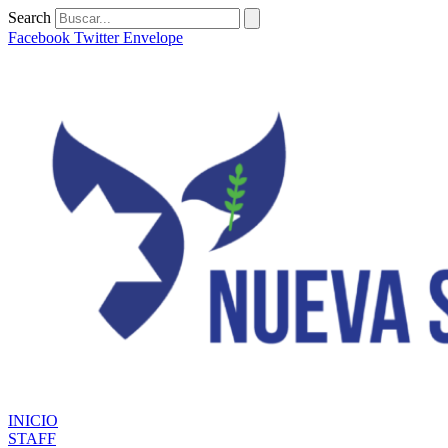
Ir
Search
al
Facebook
Twitter
Envelope
contenido
INICIO
STAFF