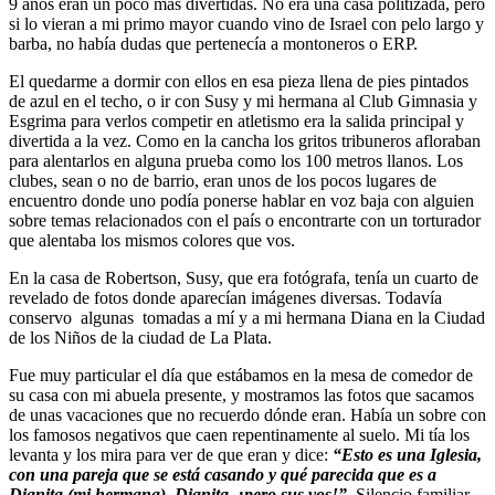
9 años eran un poco más divertidas. No era una casa politizada, pero
si lo vieran a mi primo mayor cuando vino de Israel con pelo largo y
barba, no había dudas que pertenecía a montoneros o ERP.
El quedarme a dormir con ellos en esa pieza llena de pies pintados
de azul en el techo, o ir con Susy y mi hermana al Club Gimnasia y
Esgrima para verlos competir en atletismo era la salida principal y
divertida a la vez. Como en la cancha los gritos tribuneros afloraban
para alentarlos en alguna prueba como los 100 metros llanos. Los
clubes, sean o no de barrio, eran unos de los pocos lugares de
encuentro donde uno podía ponerse hablar en voz baja con alguien
sobre temas relacionados con el país o encontrarte con un torturador
que alentaba los mismos colores que vos.
En la casa de Robertson, Susy, que era fotógrafa, tenía un cuarto de
revelado de fotos donde aparecían imágenes diversas. Todavía
conservo algunas tomadas a mí y a mi hermana Diana en la Ciudad
de los Niños de la ciudad de La Plata.
Fue muy particular el día que estábamos en la mesa de comedor de
su casa con mi abuela presente, y mostramos las fotos que sacamos
de unas vacaciones que no recuerdo dónde eran. Había un sobre con
los famosos negativos que caen repentinamente al suelo. Mi tía los
levanta y los mira para ver de que eran y dice:
“Esto es una Iglesia,
con una pareja que se está casando y qué parecida que es a
Dianita (mi hermana). Dianita, ¡pero sus vos!”.
Silencio familiar.