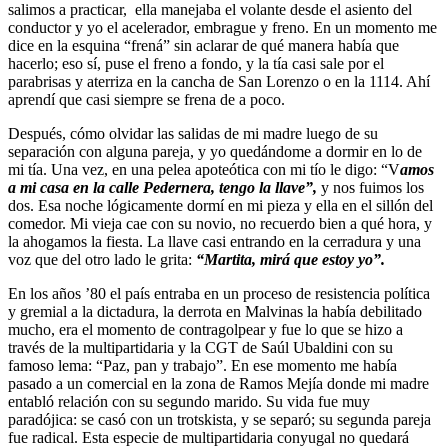
salimos a practicar, ella manejaba el volante desde el asiento del
conductor y yo el acelerador, embrague y freno. En un momento me
dice en la esquina “frená” sin aclarar de qué manera había que
hacerlo; eso sí, puse el freno a fondo, y la tía casi sale por el
parabrisas y aterriza en la cancha de San Lorenzo o en la 1114. Ahí
aprendí que casi siempre se frena de a poco.
Después, cómo olvidar las salidas de mi madre luego de su
separación con alguna pareja, y yo quedándome a dormir en lo de
mi tía. Una vez, en una pelea apoteótica con mi tío le digo: “V
amos
a mi casa en la calle Pedernera, tengo la llave”,
y nos fuimos los
dos. Esa noche lógicamente dormí en mi pieza y ella en el sillón del
comedor. Mi vieja cae con su novio, no recuerdo bien a qué hora, y
la ahogamos la fiesta. La llave casi entrando en la cerradura y una
voz que del otro lado le grita:
“Martita, mirá que estoy yo”.
En los años ’80 el país entraba en un proceso de resistencia política
y gremial a la dictadura, la derrota en Malvinas la había debilitado
mucho, era el momento de contragolpear y fue lo que se hizo a
través de la multipartidaria y la CGT de Saúl Ubaldini con su
famoso lema: “Paz, pan y trabajo”. En ese momento me había
pasado a un comercial en la zona de Ramos Mejía donde mi madre
entabló relación con su segundo marido. Su vida fue muy
paradójica: se casó con un trotskista, y se separó; su segunda pareja
fue radical. Esta especie de multipartidaria conyugal no quedará