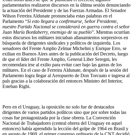
parlamentarios realizaron discursos en la última sesión denunciando
la actuación del Presidente y de las Fuerzas Armadas. El Senador
Wilson Ferreira Aldunate pronunciaba estas palabras en el
Parlamento “
Si esto llegara a confirmarse, Señor Presidente,
nuestro Partido Nacional se considerará en guerra contra el señor
Juan María Bordaberry, enemigo de su pueblo
”. Mientras ocurrían
estos discursos los militares iniciaban allanamientos sorpresivos en
búsqueda de dirigentes sindicales y políticos de izquierda. Los
senadores del Frente Amplio Zelmar Michelini y Enrique Erro, se
exilian en Buenos Aires antes de la publicación del Decreto, luego
de que el líder del Frente Amplio, General Liber Seregni, les
recomendara irse al exilio para evitar caer bajo las garras de los
militares. En el caso de Ferreira Aldunate, después de la sesión del
Parlamento logra llegar al Aeropuerto de Don Torcuato e ingresa al
país gracias a la colaboración del entonces Ministro del Interior,
Esteban Righi.
Pero en el Uruguay, la oposición no solo fue de destacados
dirigentes de varios partidos políticos sino que por sobre todas las
cosas fue protagonizada por la clase obrera. La Convención
Nacional de Trabajadores (central obrera del Uruguay en aquel
entonces) había aprendido la lección del golpe de 1964 en Brasil y
en agosto de 1969, el primer congreso ordinario de la CNT decidió