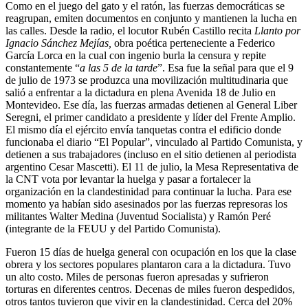
Como en el juego del gato y el ratón, las fuerzas democráticas se
reagrupan, emiten documentos en conjunto y mantienen la lucha en
las calles. Desde la radio, el locutor Rubén Castillo recita
Llanto por
Ignacio Sánchez Mejías,
obra poética perteneciente a Federico
García Lorca en la cual con ingenio burla la censura y repite
constantemente “
a las 5 de la tarde
”. Esa fue la señal para que el 9
de julio de 1973 se produzca una movilización multitudinaria que
salió a enfrentar a la dictadura en plena Avenida 18 de Julio en
Montevideo. Ese día, las fuerzas armadas detienen al General Liber
Seregni, el primer candidato a presidente y líder del Frente Amplio.
El mismo día el ejército envía tanquetas contra el edificio donde
funcionaba el diario “El Popular”, vinculado al Partido Comunista, y
detienen a sus trabajadores (incluso en el sitio detienen al periodista
argentino Cesar Mascetti). El 11 de julio, la Mesa Representativa de
la CNT vota por levantar la huelga y pasar a fortalecer la
organización en la clandestinidad para continuar la lucha. Para ese
momento ya habían sido asesinados por las fuerzas represoras los
militantes Walter Medina (Juventud Socialista) y Ramón Peré
(integrante de la FEUU y del Partido Comunista).
Fueron 15 días de huelga general con ocupación en los que la clase
obrera y los sectores populares plantaron cara a la dictadura. Tuvo
un alto costo. Miles de personas fueron apresadas y sufrieron
torturas en diferentes centros. Decenas de miles fueron despedidos,
otros tantos tuvieron que vivir en la clandestinidad. Cerca del 20%