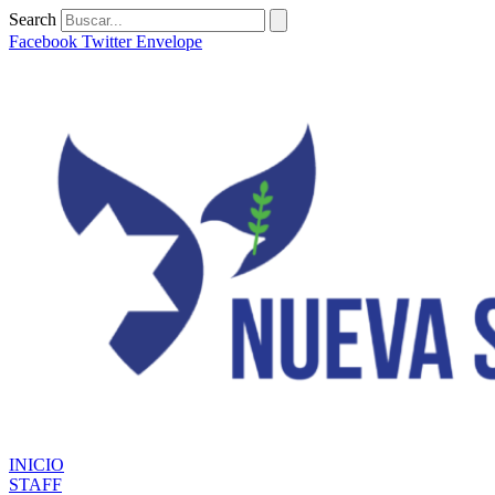
Ir
Search
al
Facebook
Twitter
Envelope
contenido
INICIO
STAFF