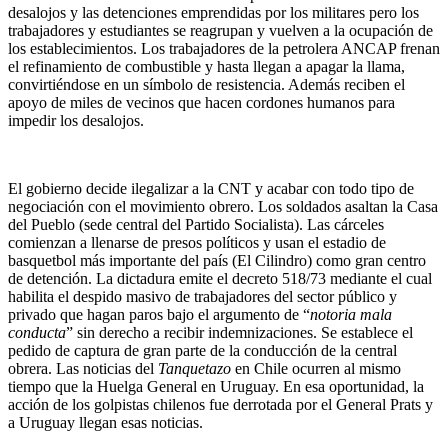
desalojos y las detenciones emprendidas por los militares pero los
trabajadores y estudiantes se reagrupan y vuelven a la ocupación de
los establecimientos. Los trabajadores de la petrolera ANCAP frenan
el refinamiento de combustible y hasta llegan a apagar la llama,
convirtiéndose en un símbolo de resistencia. Además reciben el
apoyo de miles de vecinos que hacen cordones humanos para
impedir los desalojos.
El gobierno decide ilegalizar a la CNT y acabar con todo tipo de
negociación con el movimiento obrero. Los soldados asaltan la Casa
del Pueblo (sede central del Partido Socialista). Las cárceles
comienzan a llenarse de presos políticos y usan el estadio de
basquetbol más importante del país (El Cilindro) como gran centro
de detención. La dictadura emite el decreto 518/73 mediante el cual
habilita el despido masivo de trabajadores del sector público y
privado que hagan paros bajo el argumento de “
notoria mala
conducta
” sin derecho a recibir indemnizaciones. Se establece el
pedido de captura de gran parte de la conducción de la central
obrera. Las noticias del
Tanquetazo
en Chile ocurren al mismo
tiempo que la Huelga General en Uruguay. En esa oportunidad, la
acción de los golpistas chilenos fue derrotada por el General Prats y
a Uruguay llegan esas noticias.