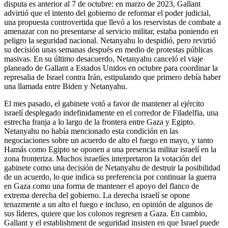
disputa es anterior al 7 de octubre: en marzo de 2023, Gallant
advirtió que el intento del gobierno de reformar el poder judicial,
una propuesta controvertida que llevó a los reservistas de combate a
amenazar con no presentarse al servicio militar, estaba poniendo en
peligro la seguridad nacional. Netanyahu lo despidió, pero revirtió
su decisión unas semanas después en medio de protestas públicas
masivas. En su último desacuerdo, Netanyahu canceló el viaje
planeado de Gallant a Estados Unidos en octubre para coordinar la
represalia de Israel contra Irán, estipulando que primero debía haber
una llamada entre Biden y Netanyahu.
El mes pasado, el gabinete votó a favor de mantener al ejército
israelí desplegado indefinidamente en el corredor de Filadelfia, una
estrecha franja a lo largo de la frontera entre Gaza y Egipto.
Netanyahu no había mencionado esta condición en las
negociaciones sobre un acuerdo de alto el fuego en mayo, y tanto
Hamás como Egipto se oponen a una presencia militar israelí en la
zona fronteriza. Muchos israelíes interpretaron la votación del
gabinete como una decisión de Netanyahu de destruir la posibilidad
de un acuerdo, lo que indica su preferencia por continuar la guerra
en Gaza como una forma de mantener el apoyo del flanco de
extrema derecha del gobierno. La derecha israelí se opone
tenazmente a un alto el fuego e incluso, en opinión de algunos de
sus líderes, quiere que los colonos regresen a Gaza. En cambio,
Gallant y el establishment de seguridad insisten en que Israel puede