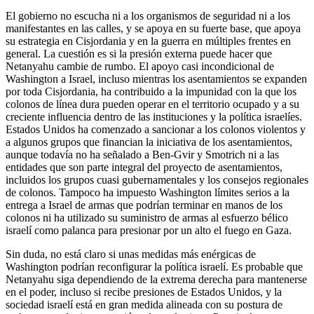
El gobierno no escucha ni a los organismos de seguridad ni a los
manifestantes en las calles, y se apoya en su fuerte base, que apoya
su estrategia en Cisjordania y en la guerra en múltiples frentes en
general. La cuestión es si la presión externa puede hacer que
Netanyahu cambie de rumbo. El apoyo casi incondicional de
Washington a Israel, incluso mientras los asentamientos se expanden
por toda Cisjordania, ha contribuido a la impunidad con la que los
colonos de línea dura pueden operar en el territorio ocupado y a su
creciente influencia dentro de las instituciones y la política israelíes.
Estados Unidos ha comenzado a sancionar a los colonos violentos y
a algunos grupos que financian la iniciativa de los asentamientos,
aunque todavía no ha señalado a Ben-Gvir y Smotrich ni a las
entidades que son parte integral del proyecto de asentamientos,
incluidos los grupos cuasi gubernamentales y los consejos regionales
de colonos. Tampoco ha impuesto Washington límites serios a la
entrega a Israel de armas que podrían terminar en manos de los
colonos ni ha utilizado su suministro de armas al esfuerzo bélico
israelí como palanca para presionar por un alto el fuego en Gaza.
Sin duda, no está claro si unas medidas más enérgicas de
Washington podrían reconfigurar la política israelí. Es probable que
Netanyahu siga dependiendo de la extrema derecha para mantenerse
en el poder, incluso si recibe presiones de Estados Unidos, y la
sociedad israelí está en gran medida alineada con su postura de