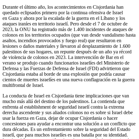
Durante el último año, los acontecimientos en Cisjordania han
quedado eclipsados ​​primero por la continua ofensiva de Israel
en Gaza y ahora por la escalada de la guerra en el Líbano y los
ataques iraníes en territorio israelí. Pero desde el 7 de octubre de
2023, la ONU ha registrado más de 1.400 incidentes de ataques de
colonos en los territorios ocupados (que van desde vandalismo hasta
asaltos, incendios provocados y fuego real) que resultaron en
lesiones o daños materiales y llevaron al desplazamiento de 1.600
palestinos de sus hogares, un repunte después de un año ya récord
de violencia de colonos en 2023. La intervención de Bar en el
verano se produjo cuando funcionarios israelíes del Ministerio de
Defensa y las Fuerzas de Defensa de Israel (FDI) advirtieron que
Cisjordania estaba al borde de una explosión que podría causar
cientos de muertes israelíes en una nueva conflagración en la guerra
multifrontal de Israel.
La conducta de Israel en Cisjordania tiene implicaciones que van
mucho más allá del destino de los palestinos. La contienda que
enfrenta al establishment de seguridad israelí contra la extrema
derecha ascendente y sus aliados colonos no es sobre si Israel debe
usar la fuerza en Gaza, dejar de ocupar Cisjordania o hacer
concesiones para ayudar a encontrar una solución a un conflicto que
dura décadas. Es un enfrentamiento sobre la seguridad del Estado
israelí, que para muchos israelíes es una batalla por su identidad.