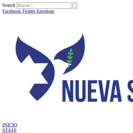
Ir
Search
al
Facebook
Twitter
Envelope
contenido
INICIO
STAFF