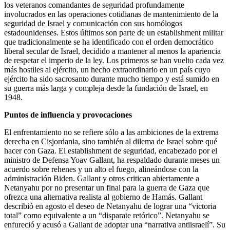
los veteranos comandantes de seguridad profundamente
involucrados en las operaciones cotidianas de mantenimiento de la
seguridad de Israel y comunicación con sus homólogos
estadounidenses. Estos últimos son parte de un establishment militar
que tradicionalmente se ha identificado con el orden democrático
liberal secular de Israel, decidido a mantener al menos la apariencia
de respetar el imperio de la ley. Los primeros se han vuelto cada vez
más hostiles al ejército, un hecho extraordinario en un país cuyo
ejército ha sido sacrosanto durante mucho tiempo y está sumido en
su guerra más larga y compleja desde la fundación de Israel, en
1948.
Puntos de influencia y provocaciones
El enfrentamiento no se refiere sólo a las ambiciones de la extrema
derecha en Cisjordania, sino también al dilema de Israel sobre qué
hacer con Gaza. El establishment de seguridad, encabezado por el
ministro de Defensa Yoav Gallant, ha respaldado durante meses un
acuerdo sobre rehenes y un alto el fuego, alineándose con la
administración Biden. Gallant y otros critican abiertamente a
Netanyahu por no presentar un final para la guerra de Gaza que
ofrezca una alternativa realista al gobierno de Hamás. Gallant
describió en agosto el deseo de Netanyahu de lograr una “victoria
total” como equivalente a un “disparate retórico”. Netanyahu se
enfureció y acusó a Gallant de adoptar una “narrativa antiisraelí”. Su