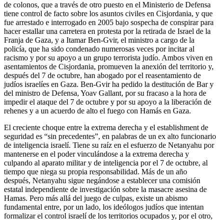
de colonos, que a través de otro puesto en el Ministerio de Defensa
tiene control de facto sobre los asuntos civiles en Cisjordania, y que
fue arrestado e interrogado en 2005 bajo sospecha de conspirar para
hacer estallar una carretera en protesta por la retirada de Israel de la
Franja de Gaza, y a Itamar Ben-Gvir, el ministro a cargo de la
policía, que ha sido condenado numerosas veces por incitar al
racismo y por su apoyo a un grupo terrorista judío. Ambos viven en
asentamientos de Cisjordania, promueven la anexión del territorio y,
después del 7 de octubre, han abogado por el reasentamiento de
judíos israelíes en Gaza. Ben-Gvir ha pedido la destitución de Bar y
del ministro de Defensa, Yoav Gallant, por su fracaso a la hora de
impedir el ataque del 7 de octubre y por su apoyo a la liberación de
rehenes y a un acuerdo de alto el fuego con Hamás en Gaza.
El creciente choque entre la extrema derecha y el establishment de
seguridad es “sin precedentes”, en palabras de un ex alto funcionario
de inteligencia israelí. Tiene su raíz en el esfuerzo de Netanyahu por
mantenerse en el poder vinculándose a la extrema derecha y
culpando al aparato militar y de inteligencia por el 7 de octubre, al
tiempo que niega su propia responsabilidad. Más de un año
después, Netanyahu sigue negándose a establecer una comisión
estatal independiente de investigación sobre la masacre asesina de
Hamas. Pero más allá del juego de culpas, existe un abismo
fundamental entre, por un lado, los ideólogos judíos que intentan
formalizar el control israelí de los territorios ocupados y, por el otro,