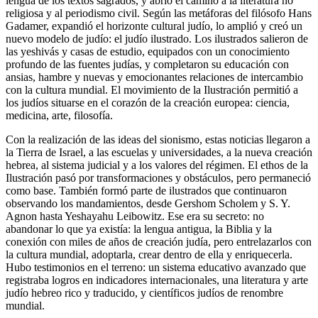
lengua de los textos sagrados, y abrió el camino a la literatura no
religiosa y al periodismo civil. Según las metáforas del filósofo Hans
Gadamer, expandió el horizonte cultural judío, lo amplió y creó un
nuevo modelo de judío: el judío ilustrado. Los ilustrados salieron de
las yeshivás y casas de estudio, equipados con un conocimiento
profundo de las fuentes judías, y completaron su educación con
ansias, hambre y nuevas y emocionantes relaciones de intercambio
con la cultura mundial. El movimiento de la Ilustración permitió a
los judíos situarse en el corazón de la creación europea: ciencia,
medicina, arte, filosofía.
Con la realización de las ideas del sionismo, estas noticias llegaron a
la Tierra de Israel, a las escuelas y universidades, a la nueva creación
hebrea, al sistema judicial y a los valores del régimen. El ethos de la
Ilustración pasó por transformaciones y obstáculos, pero permaneció
como base. También formó parte de ilustrados que continuaron
observando los mandamientos, desde Gershom Scholem y S. Y.
Agnon hasta Yeshayahu Leibowitz. Ese era su secreto: no
abandonar lo que ya existía: la lengua antigua, la Biblia y la
conexión con miles de años de creación judía, pero entrelazarlos con
la cultura mundial, adoptarla, crear dentro de ella y enriquecerla.
Hubo testimonios en el terreno: un sistema educativo avanzado que
registraba logros en indicadores internacionales, una literatura y arte
judío hebreo rico y traducido, y científicos judíos de renombre
mundial.