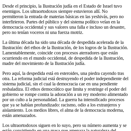
Desde el principio, la Ilustración judía en el Estado de Israel tuvo
enemigos. Los ultraortodoxos siempre estuvieron allí. No
permitieron la entrada de materias básicas en las yeshivás, pero no
interfirieron. Partes del público y del sistema político veían en la
democracia occidental y sus valores una falla e incluso un desastre,
pero no tenían voceros ni una fuerza motriz.
La última década ha sido una década de despedida acelerada de la
Ilustración: del ethos de la Ilustración, de los logros de la Ilustración.
Lamentablemente, coincide con procesos aterradores que están
ocurriendo en el mundo occidental, de despedida de la Ilustración,
madre del movimiento de la Ilustración judía.
Pero aquí, la despedida está en esteroides, una piedra cayendo tras
otra. La reforma judicial está destruyendo el poder independiente del
sistema judicial, sin el cual la democracia cae en una pendiente
resbaladiza. El ethos democrático que limita y restringe el poder del
gobierno se rompe contra la adoración a un rey moderno alimentado
por un culto a la personalidad. La guerra ha intensificado procesos
que ya se habían profundizado: racismo, odio a los extranjeros y
aislamiento. Los medios libres, el alma de la democracia moderna,
están amenazados.
Los ultraortodoxos siguen en lo suyo, pero su número aumenta y se
están convirtiendo en una masa que amenaza la naturaleza del