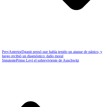
Prev
Anterior
Dganit pensó que había tenido un ataque de pánico, y
luego recibió un diagnóstico: daño moral
Siguiente
Primo Levi el sobreviviente de Auschwitz