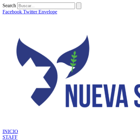
Ir
Search
al
Facebook
Twitter
Envelope
contenido
INICIO
STAFF