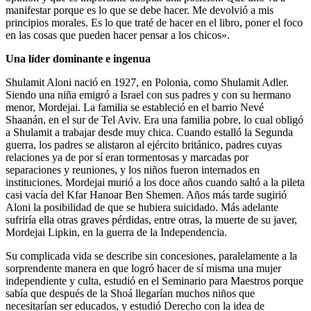
manifestar porque es lo que se debe hacer. Me devolvió a mis
principios morales. Es lo que traté de hacer en el libro, poner el foco
en las cosas que pueden hacer pensar a los chicos».
Una líder dominante e ingenua
Shulamit Aloni nació en 1927, en Polonia, como Shulamit Adler.
Siendo una niña emigró a Israel con sus padres y con su hermano
menor, Mordejai. La familia se estableció en el barrio Nevé
Shaanán, en el sur de Tel Aviv. Era una familia pobre, lo cual obligó
a Shulamit a trabajar desde muy chica. Cuando estalló la Segunda
guerra, los padres se alistaron al ejército británico, padres cuyas
relaciones ya de por sí eran tormentosas y marcadas por
separaciones y reuniones, y los niños fueron internados en
instituciones. Mordejai murió a los doce años cuando saltó a la pileta
casi vacía del Kfar Hanoar Ben Shemen. Años más tarde sugirió
Aloni la posibilidad de que se hubiera suicidado. Más adelante
sufriría ella otras graves pérdidas, entre otras, la muerte de su javer,
Mordejai Lipkin, en la guerra de la Independencia.
Su complicada vida se describe sin concesiones, paralelamente a la
sorprendente manera en que logró hacer de sí misma una mujer
independiente y culta, estudió en el Seminario para Maestros porque
sabía que después de la Shoá llegarían muchos niños que
necesitarían ser educados, y estudió Derecho con la idea de