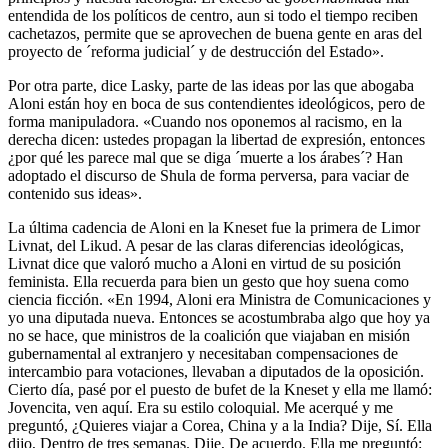
entendida de los políticos de centro, aun si todo el tiempo reciben
cachetazos, permite que se aprovechen de buena gente en aras del
proyecto de ´reforma judicial´ y de destrucción del Estado».
Por otra parte, dice Lasky, parte de las ideas por las que abogaba
Aloni están hoy en boca de sus contendientes ideológicos, pero de
forma manipuladora. «Cuando nos oponemos al racismo, en la
derecha dicen: ustedes propagan la libertad de expresión, entonces
¿por qué les parece mal que se diga ´muerte a los árabes´? Han
adoptado el discurso de Shula de forma perversa, para vaciar de
contenido sus ideas».
La última cadencia de Aloni en la Kneset fue la primera de Limor
Livnat, del Likud. A pesar de las claras diferencias ideológicas,
Livnat dice que valoró mucho a Aloni en virtud de su posición
feminista. Ella recuerda para bien un gesto que hoy suena como
ciencia ficción. «En 1994, Aloni era Ministra de Comunicaciones y
yo una diputada nueva. Entonces se acostumbraba algo que hoy ya
no se hace, que ministros de la coalición que viajaban en misión
gubernamental al extranjero y necesitaban compensaciones de
intercambio para votaciones, llevaban a diputados de la oposición.
Cierto día, pasé por el puesto de bufet de la Kneset y ella me llamó:
Jovencita, ven aquí. Era su estilo coloquial. Me acerqué y me
preguntó, ¿Quieres viajar a Corea, China y a la India? Dije, Sí. Ella
dijo, Dentro de tres semanas. Dije, De acuerdo. Ella me preguntó: