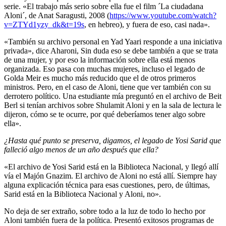
serie. «El trabajo más serio sobre ella fue el film ´La ciudadana
Aloni´, de Anat Saragusti, 2008 (
https://www.youtube.com/watch?
v=ZTYd1yzy_dk&t=19s
, en hebreo), y fuera de eso, casi nada».
«También su archivo personal en Yad Yaari responde a una iniciativa
privada», dice Aharoni, Sin duda eso se debe también a que se trata
de una mujer, y por eso la información sobre ella está menos
organizada. Eso pasa con muchas mujeres, incluso el legado de
Golda Meir es mucho más reducido que el de otros primeros
ministros. Pero, en el caso de Aloni, tiene que ver también con su
derrotero político. Una estudiante mía preguntó en el archivo de Beit
Berl si tenían archivos sobre Shulamit Aloni y en la sala de lectura le
dijeron, cómo se te ocurre, por qué deberíamos tener algo sobre
ella».
¿Hasta qué punto se preserva, digamos, el legado de Yosi Sarid que
falleció algo menos de un año después que ella?
«El archivo de Yosi Sarid está en la Biblioteca Nacional, y llegó allí
vía el Majón Gnazim. El archivo de Aloni no está allí. Siempre hay
alguna explicación técnica para esas cuestiones, pero, de últimas,
Sarid está en la Biblioteca Nacional y Aloni, no».
No deja de ser extraño, sobre todo a la luz de todo lo hecho por
Aloni también fuera de la política. Presentó exitosos programas de