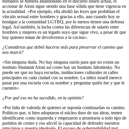
humanos se hubiera abandonado en el discurso israelí actual, el
accionar de Aloni sigue siendo una base sólida que tiene vigencia en
la actualidad. «Por ejemplo, ella abolió las leyes que prohibían el
vínculo sexual entre hombres y gracias a ello, aun cuando hoy se
hostigue a la comunidad LGTBQ, por lo menos tienen una defensa
legal. Así también, la lucha contra las diferencias de salario entre
hombres y mujeres es un legado suyo que sigue vivo, a pesar de que
hay quienes tratan de devolvernos a la cocina».
¿Consideras que debió hacerse más para preservar el camino que
nos marcó?
«Sin ninguna duda. No hay ninguna razón para que no exista un
instituto Shulamit Aloni así como hay un Instituto Jabotinsky. No
puede ser que no haya escuelas, instituciones culturales ni calles
principales en cada ciudad con su nombre. La niñez israelí merece
pasar por una escuela con su nombre y preguntar quién fue y que le
cuenten».
¿Por qué eso no ha sucedido, en tu opinión?
«Por falta de valentía de quienes se suponía continuarían su camino.
Políticos que, si bien adoptaron el núcleo duro de sus ideas, temen
identificarse como izquierda y empezaron a arrastrarse a todo tipo de
partidos de centro y eso afectó la capacidad de defender nuestros
principios y nuestra ideología. El exceso de
gobernabilidad
mal