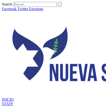
Ir
Search
al
Facebook
Twitter
Envelope
contenido
INICIO
STAFF