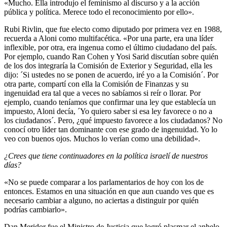
«Mucho. Ella introdujo el feminismo al discurso y a la acción
pública y política. Merece todo el reconocimiento por ello».
Rubi Rivlin, que fue electo como diputado por primera vez en 1988,
recuerda a Aloni como multifacética. «Por una parte, era una líder
inflexible, por otra, era ingenua como el último ciudadano del país.
Por ejemplo, cuando Ran Cohen y Yosi Sarid discutían sobre quién
de los dos integraría la Comisión de Exterior y Seguridad, ella les
dijo: ´Si ustedes no se ponen de acuerdo, iré yo a la Comisión´. Por
otra parte, compartí con ella la Comisión de Finanzas y su
ingenuidad era tal que a veces no sabíamos si reír o llorar. Por
ejemplo, cuando teníamos que confirmar una ley que establecía un
impuesto, Aloni decía, ´Yo quiero saber si esa ley favorece o no a
los ciudadanos´. Pero, ¿qué impuesto favorece a los ciudadanos? No
conocí otro líder tan dominante con ese grado de ingenuidad. Yo lo
veo con buenos ojos. Muchos lo verían como una debilidad».
¿Crees que tiene continuadores en la política israelí de nuestros
días?
«No se puede comparar a los parlamentarios de hoy con los de
entonces. Estamos en una situación en que aun cuando ves que es
necesario cambiar a alguno, no aciertas a distinguir por quién
podrías cambiarlo».
Dan Meridor fue el Ministro de Justicia que logró plasmar el anhelo