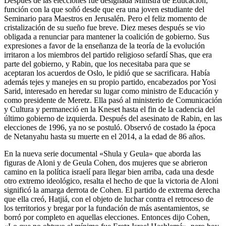
Después de las elecciones fue designada Ministra de Educación,
función con la que soñó desde que era una joven estudiante del
Seminario para Maestros en Jerusalén. Pero el feliz momento de
cristalización de su sueño fue breve. Diez meses después se vio
obligada a renunciar para mantener la coalición de gobierno. Sus
expresiones a favor de la enseñanza de la teoría de la evolución
irritaron a los miembros del partido religioso sefardí Shas, que era
parte del gobierno, y Rabin, que los necesitaba para que se
aceptaran los acuerdos de Oslo, le pidió que se sacrificara. Había
además tejes y manejes en su propio partido, encabezados por Yosi
Sarid, interesado en heredar su lugar como ministro de Educación y
como presidente de Meretz. Ella pasó al ministerio de Comunicación
y Cultura y permaneció en la Kneset hasta el fin de la cadencia del
último gobierno de izquierda. Después del asesinato de Rabin, en las
elecciones de 1996, ya no se postuló. Observó de costado la época
de Netanyahu hasta su muerte en el 2014, a la edad de 86 años.
En la nueva serie documental «Shula y Geula» que aborda las
figuras de Aloni y de Geula Cohen, dos mujeres que se abrieron
camino en la política israelí para llegar bien arriba, cada una desde
otro extremo ideológico, resalta el hecho de que la victoria de Aloni
significó la amarga derrota de Cohen. El partido de extrema derecha
que ella creó, Hatjiá, con el objeto de luchar contra el retroceso de
los territorios y bregar por la fundación de más asentamientos, se
borró por completo en aquellas elecciones. Entonces dijo Cohen,