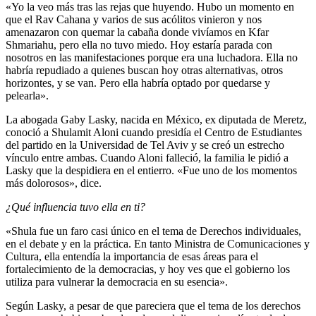
«Yo la veo más tras las rejas que huyendo. Hubo un momento en
que el Rav Cahana y varios de sus acólitos vinieron y nos
amenazaron con quemar la cabaña donde vivíamos en Kfar
Shmariahu, pero ella no tuvo miedo. Hoy estaría parada con
nosotros en las manifestaciones porque era una luchadora. Ella no
habría repudiado a quienes buscan hoy otras alternativas, otros
horizontes, y se van. Pero ella habría optado por quedarse y
pelearla».
La abogada Gaby Lasky, nacida en México, ex diputada de Meretz,
conoció a Shulamit Aloni cuando presidía el Centro de Estudiantes
del partido en la Universidad de Tel Aviv y se creó un estrecho
vínculo entre ambas. Cuando Aloni falleció, la familia le pidió a
Lasky que la despidiera en el entierro. «Fue uno de los momentos
más dolorosos», dice.
¿Qué influencia tuvo ella en ti?
«Shula fue un faro casi único en el tema de Derechos individuales,
en el debate y en la práctica. En tanto Ministra de Comunicaciones y
Cultura, ella entendía la importancia de esas áreas para el
fortalecimiento de la democracias, y hoy ves que el gobierno los
utiliza para vulnerar la democracia en su esencia».
Según Lasky, a pesar de que pareciera que el tema de los derechos