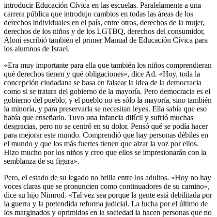
introducir Educación Cívica en las escuelas. Paralelamente a una
carrera pública que introdujo cambios en todas las áreas de los
derechos individuales en el país, entre otros, derechos de la mujer,
derechos de los niños y de los LGTBQ, derechos del consumidor,
Aloni escribió también el primer Manual de Educación Cívica para
los alumnos de Israel.
«Era muy importante para ella que también los niños comprendieran
qué derechos tienen y qué obligaciones», dice Ad. «Hoy, toda la
concepción ciudadana se basa en falsear la idea de la democracia
como si se tratara del gobierno de la mayoría. Pero democracia es el
gobierno del pueblo, y el pueblo no es sólo la mayoría, sino también
la minoría, y para preservarla se necesitan leyes. Ella sabía que eso
había que enseñarlo. Tuvo una infancia difícil y sufrió muchas
desgracias, pero no se centró en su dolor. Pensó qué se podía hacer
para mejorar este mundo. Comprendió que hay personas débiles en
el mundo y que los más fuertes tienen que alzar la voz por ellos.
Hizo mucho por los niños y creo que ellos se impresionarán con la
semblanza de su figura».
Pero, el estado de su legado no brilla entre los adultos. «Hoy no hay
voces claras que se pronuncien como continuadores de su camino»,
dice su hijo Nimrod. «Tal vez sea porque la gente está debilitada por
la guerra y la pretendida reforma judicial. La lucha por el último de
los marginados y oprimidos en la sociedad la hacen personas que no