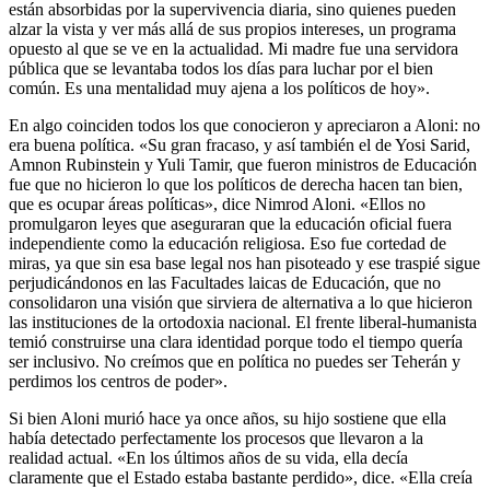
están absorbidas por la supervivencia diaria, sino quienes pueden
alzar la vista y ver más allá de sus propios intereses, un programa
opuesto al que se ve en la actualidad. Mi madre fue una servidora
pública que se levantaba todos los días para luchar por el bien
común. Es una mentalidad muy ajena a los políticos de hoy».
En algo coinciden todos los que conocieron y apreciaron a Aloni: no
era buena política. «Su gran fracaso, y así también el de Yosi Sarid,
Amnon Rubinstein y Yuli Tamir, que fueron ministros de Educación
fue que no hicieron lo que los políticos de derecha hacen tan bien,
que es ocupar áreas políticas», dice Nimrod Aloni. «Ellos no
promulgaron leyes que aseguraran que la educación oficial fuera
independiente como la educación religiosa. Eso fue cortedad de
miras, ya que sin esa base legal nos han pisoteado y ese traspié sigue
perjudicándonos en las Facultades laicas de Educación, que no
consolidaron una visión que sirviera de alternativa a lo que hicieron
las instituciones de la ortodoxia nacional. El frente liberal-humanista
temió construirse una clara identidad porque todo el tiempo quería
ser inclusivo. No creímos que en política no puedes ser Teherán y
perdimos los centros de poder».
Si bien Aloni murió hace ya once años, su hijo sostiene que ella
había detectado perfectamente los procesos que llevaron a la
realidad actual. «En los últimos años de su vida, ella decía
claramente que el Estado estaba bastante perdido», dice. «Ella creía