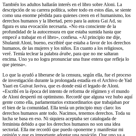
También los adultos hallarán interés en el libro sobre Aloni. La
descripción de su carrera política, sobre todo en estos días, se siente
como una enorme pérdida para quienes creen en el humanismo, los
derechos humanos y la libertad, pero para la autora Gai Ad, su
figura es una evocación necesaria. «No era consciente de la
profundidad de la autocensura en que estaba sumida hasta que
empecé a trabajar en el libro», confiesa. «Al principio me dije,
Shulamit Aloni, bueno, escribiré que estaba a favor de los derechos
humanos, de las mujeres y los niños. En cuanto a los religiosos,
veré. Temía teclear la palabra
árabe
, para que no me saltaran
encima. Uno ya no logra pronunciar una frase entera que refleja lo
que piensa».
Lo que la ayudó a liberarse de la censura, según ella, fue el proceso
de investigación durante la prolongada estadía en el Archivo de Yad
Yaari en Guivat Javiva, que es donde está el legado de Aloni.
«Escribí en la época del intento de reforma de régimen y el mundo
de Aloni despertó mi optimismo. Recordé que alguna vez hubo aquí
gente como ella, parlamentarios extraordinarios que trabajaban por
el bien de la comunidad. Ella tenía un principio muy claro: los
derechos humanos ante todo. Nacimos, tenemos derechos. Toda su
lucha se basa en eso. Ni siquiera aceptaba ser catalogada de
feminista debido a que los derechos humanos no son una idea
sectorial. Ella me recordó que puedo oponerme y manifestar mi
opinión y que es importante adoptar una posición. Que uno va a