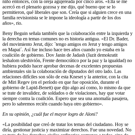
niño entonces, con la oreja agujereada por cinco aros. «Ella se me
acercó en el plenario gozosa y me dijo, qué bueno que se lo
permitieron, qué liberales que son. Creía que si alguien crece en una
familia revisionista se le impone la ideología a partir de los dos
años», rio.
Beny Beguin señala también que la colaboración entre la izquierda y
la derecha en temas comunes no es historia antigua. «El Dr. Bader,
del movimiento Jerut, dijo: ´tengo amigos en Jerut y tengo amigos
en Mapai´. Así fue incluso hace tres años cuando yo estaba en la
coalición de gobierno. Dov Janin de Jadash (Jazit demokratit
leshalom uleshivión, Frente democrático por la paz y la igualdad) no
hubiera podido hacer aprobar decenas de excelentes propuestas
ambientales sin la colaboración de diputados del otro lado. Las
relaciones difíciles son sólo de esta Kneset y la anterior, con la cita
de Miri Regev (en el período en que fue oposición, durante el
gobierno de Lapid-Benett) que dijo algo así como, lo mismo da que
se trate de invalidez, de soldados o de violaciones, hay que votar
siempre contra la coalición. Espero que sea una anomalía pasajera,
pero lo sabremos recién cuando haya otro gobierno».
En su opinión, ¿cuál fue el mayor logro de Aloni?
«La posibilidad que creó de tratar los temas del ciudadano. Hoy se
diría, gestionar justicia y maximizar derechos. Fue una novedad. No