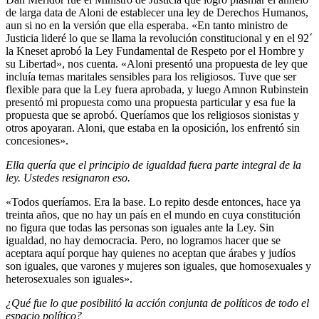
de larga data de Aloni de establecer una ley de Derechos Humanos,
aun si no en la versión que ella esperaba. «En tanto ministro de
Justicia lideré lo que se llama la revolución constitucional y en el 92´
la Kneset aprobó la Ley Fundamental de Respeto por el Hombre y
su Libertad», nos cuenta. «Aloni presentó una propuesta de ley que
incluía temas maritales sensibles para los religiosos. Tuve que ser
flexible para que la Ley fuera aprobada, y luego Amnon Rubinstein
presentó mi propuesta como una propuesta particular y esa fue la
propuesta que se aprobó. Queríamos que los religiosos sionistas y
otros apoyaran. Aloni, que estaba en la oposición, los enfrentó sin
concesiones».
Ella quería que el principio de igualdad fuera parte integral de la
ley. Ustedes resignaron eso.
«Todos queríamos. Era la base. Lo repito desde entonces, hace ya
treinta años, que no hay un país en el mundo en cuya constitución
no figura que todas las personas son iguales ante la Ley. Sin
igualdad, no hay democracia. Pero, no logramos hacer que se
aceptara aquí porque hay quienes no aceptan que árabes y judíos
son iguales, que varones y mujeres son iguales, que homosexuales y
heterosexuales son iguales».
¿Qué fue lo que posibilitó la acción conjunta de políticos de todo el
espacio político?