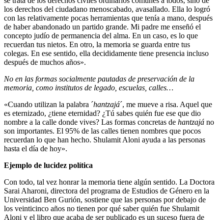
se trata de los derechos civiles ordinarios comunes a todos, sino de
los derechos del ciudadano menoscabado, avasallado. Ella lo logró
con las relativamente pocas herramientas que tenía a mano, después
de haber abandonado un partido grande. Mi padre me enseñó el
concepto judío de permanencia del alma. En un caso, es lo que
recuerdan tus nietos. En otro, la memoria se guarda entre tus
colegas. En ese sentido, ella decididamente tiene presencia incluso
después de muchos años».
No en las formas socialmente pautadas de preservación de la
memoria, como institutos de legado, escuelas, calles…
«Cuando utilizan la palabra ´
hantzajá
´, me mueve a risa. Aquel que
es eternizado, ¿tiene eternidad? ¿Tú sabes quién fue ese que dio
nombre a la calle donde vives? Las formas concretas de
hantzajá
no
son importantes. El 95% de las calles tienen nombres que pocos
recuerdan lo que han hecho. Shulamit Aloni ayuda a las personas
hasta el día de hoy».
Ejemplo de lucidez política
Con todo, tal vez honrar la memoria tiene algún sentido. La Doctora
Sarai Aharoni, directora del programa de Estudios de Género en la
Universidad Ben Gurión, sostiene que las personas por debajo de
los veinticinco años no tienen por qué saber quién fue Shulamit
Aloni y el libro que acaba de ser publicado es un suceso fuera de