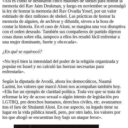
«Así es como se destinaron cinco millones de shekel para honrar la
memoria del Rav Jaim Drukman, y luego en noviembre se promulgó
la ley de honrar la memoria del Rav Ovadia Yosef, por un valor
estimado de diez millones de shekel. Las prácticas de honrar la
memoria de alguien, de archivar y difundir, sirven a la hora de
contar la historia. En el caso de Aloni, se margina una voz disruptiva
con el orden deseado. También sus compañeros de partido dijeron
cosas duras sobre ella, tampoco a ellos les resultó fácil enfrentar a
una mujer dominante, fuerte y obcecada».
¿En qué se equivocó?
«No leyó bien la intensidad del poder de la religión organizada y
popular en Israel y no calculó las fuerzas necesarias para
enfrentarla».
Según la diputada de Avodá, ahora los democráticos, Naamá
Lazimi, los valores que marcó Aloni nos acompañan también hoy.
«Ella fue un ejemplo de claridad política. Toda vez que se trata de
reformar la ley de acoso sexual o algún intento de legislación pro
LGTBQ, pro derechos humanos, derechos civiles, etc. avanzamos
tras el faro de Shulamit Aloni. En ese aspecto, su legado tiene su
lugar en la vida pública israelí, pero, por otro lado, los valores por
los que abogó se encuentran hoy bajo un ataque feroz».