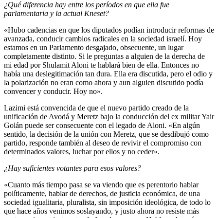
¿Qué diferencia hay entre los períodos en que ella fue
parlamentaria y la actual Kneset?
«Hubo cadencias en que los diputados podían introducir reformas de
avanzada, conducir cambios radicales en la sociedad israelí. Hoy
estamos en un Parlamento desgajado, obsecuente, un lugar
completamente distinto. Si le preguntas a alguien de la derecha de
mi edad por Shulamit Aloni te hablará bien de ella. Entonces no
había una deslegitimación tan dura. Ella era discutida, pero el odio y
la polarización no eran como ahora y aun alguien discutido podía
convencer y conducir. Hoy no».
Lazimi está convencida de que el nuevo partido creado de la
unificación de Avodá y Meretz bajo la conducción del ex militar Yair
Golán puede ser consecuente con el legado de Aloni. «En algún
sentido, la decisión de la unión con Meretz, que se desdibujó como
partido, responde también al deseo de revivir el compromiso con
determinados valores, luchar por ellos y no ceder».
¿Hay suficientes votantes para esos valores?
«Cuanto más tiempo pasa se va viendo que es perentorio hablar
políticamente, hablar de derechos, de justicia económica, de una
sociedad igualitaria, pluralista, sin imposición ideológica, de todo lo
que hace años venimos soslayando, y justo ahora no resiste más