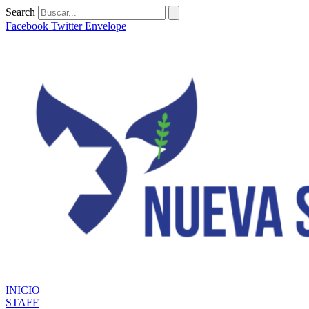
Ir
Search
al
Facebook
Twitter
Envelope
contenido
INICIO
STAFF