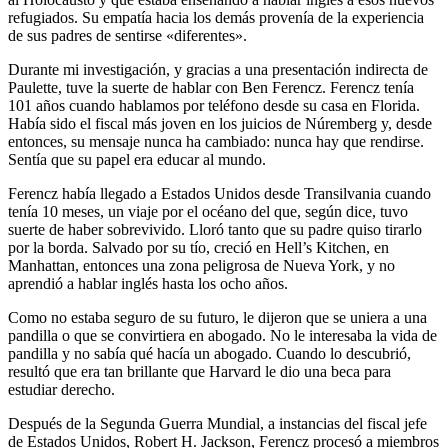
refugiados. Su empatía hacia los demás provenía de la experiencia
de sus padres de sentirse «diferentes».
Durante mi investigación, y gracias a una presentación indirecta de
Paulette, tuve la suerte de hablar con Ben Ferencz. Ferencz tenía
101 años cuando hablamos por teléfono desde su casa en Florida.
Había sido el fiscal más joven en los juicios de Núremberg y, desde
entonces, su mensaje nunca ha cambiado: nunca hay que rendirse.
Sentía que su papel era educar al mundo.
Ferencz había llegado a Estados Unidos desde Transilvania cuando
tenía 10 meses, un viaje por el océano del que, según dice, tuvo
suerte de haber sobrevivido. Lloró tanto que su padre quiso tirarlo
por la borda. Salvado por su tío, creció en Hell’s Kitchen, en
Manhattan, entonces una zona peligrosa de Nueva York, y no
aprendió a hablar inglés hasta los ocho años.
Como no estaba seguro de su futuro, le dijeron que se uniera a una
pandilla o que se convirtiera en abogado. No le interesaba la vida de
pandilla y no sabía qué hacía un abogado. Cuando lo descubrió,
resultó que era tan brillante que Harvard le dio una beca para
estudiar derecho.
Después de la Segunda Guerra Mundial, a instancias del fiscal jefe
de Estados Unidos, Robert H. Jackson, Ferencz procesó a miembros