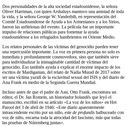
Dos personalidades de la alta sociedad estadounidense, la señora
Oliver Harriman, con quien Arshaluys mantuvo una amistad de toda
la vida, y la señora George W. Vanderbilt, en representación del
Comité Estadounidense de Ayuda a los Armenianos y a los Sirios,
fueron las anfitrionas del evento. La película fue un importante
impulso de relaciones públicas para fomentar la ayuda
estadounidense a los refugiados hambrientos en Oriente Medio.
Los relatos personales de las víctimas del genocidio pueden tener
una repercusión importante. La voz en primera persona no solo es
inmediata y profundamente conmovedora, sino que también sirve
para individualizar la inimaginable cantidad de víctimas del
genocidio. Eso también ayuda a explicar el enorme impacto de los
escritos de Mardiganian, del relato de Nadia Murad de 2017 sobre
ser una víctima yazidí de la esclavitud sexual del ISIS y del diario de
Ana Frank en medio de la Segunda Guerra Mundial.
Incluso antes de que el padre de Ana, Otto Frank, encontrara un
editor, el Dr. Jan Romein, un historiador holandés que leyó el
manuscrito, escribió en su artículo «La voz de los niños» en Het
Parool del 3 de abril de 1946: «Este diario aparentemente
intrascendente escrito por un niño, este
de profundis
balbuceado con
voz de niño, encarna toda la atrocidad del fascismo, más que todas
las pruebas de Núremberg juntas».