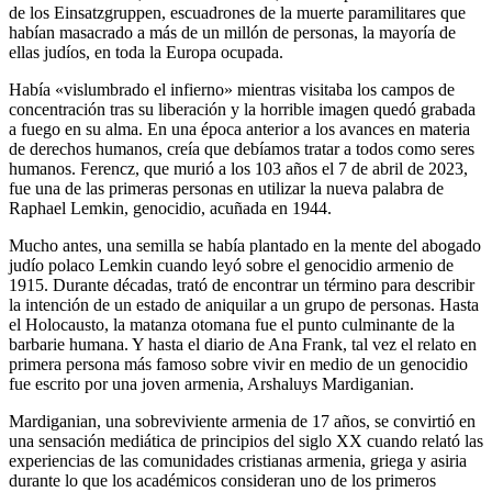
de los Einsatzgruppen, escuadrones de la muerte paramilitares que
habían masacrado a más de un millón de personas, la mayoría de
ellas judíos, en toda la Europa ocupada.
Había «vislumbrado el infierno» mientras visitaba los campos de
concentración tras su liberación y la horrible imagen quedó grabada
a fuego en su alma. En una época anterior a los avances en materia
de derechos humanos, creía que debíamos tratar a todos como seres
humanos. Ferencz, que murió a los 103 años el 7 de abril de 2023,
fue una de las primeras personas en utilizar la nueva palabra de
Raphael Lemkin, genocidio, acuñada en 1944.
Mucho antes, una semilla se había plantado en la mente del abogado
judío polaco Lemkin cuando leyó sobre el genocidio armenio de
1915. Durante décadas, trató de encontrar un término para describir
la intención de un estado de aniquilar a un grupo de personas. Hasta
el Holocausto, la matanza otomana fue el punto culminante de la
barbarie humana. Y hasta el diario de Ana Frank, tal vez el relato en
primera persona más famoso sobre vivir en medio de un genocidio
fue escrito por una joven armenia, Arshaluys Mardiganian.
Mardiganian, una sobreviviente armenia de 17 años, se convirtió en
una sensación mediática de principios del siglo XX cuando relató las
experiencias de las comunidades cristianas armenia, griega y asiria
durante lo que los académicos consideran uno de los primeros