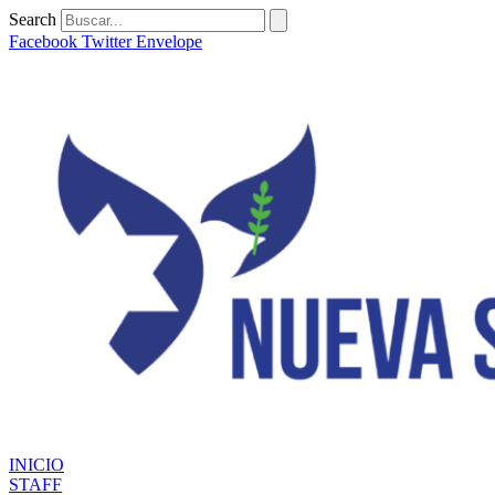
Ir
Search
al
Facebook
Twitter
Envelope
contenido
INICIO
STAFF