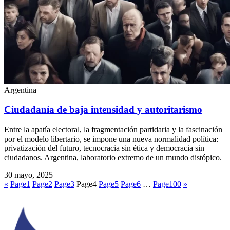
Argentina
Ciudadanía de baja intensidad y autoritarismo
Entre la apatía electoral, la fragmentación partidaria y la fascinación
por el modelo libertario, se impone una nueva normalidad política:
privatización del futuro, tecnocracia sin ética y democracia sin
ciudadanos. Argentina, laboratorio extremo de un mundo distópico.
30 mayo, 2025
«
Page
1
Page
2
Page
3
Page
4
Page
5
Page
6
…
Page
100
»