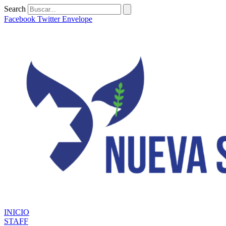
Ir
Search
al
Facebook
Twitter
Envelope
contenido
INICIO
STAFF