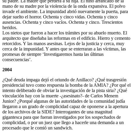
su padre. La madre que perderá a su hija. El niño arrancado de la
mano de su madre por la violencia de la onda expansiva. El polvo
invade el ambiente. La impunidad abrió nuevamente la puerta, para
dejar suelto el horror. Ochenta y cinco vidas. Ochenta y cinco
ausencias. Ochenta y cinco vacíos. Ochenta y cinco. Trescientos
heridos.
Los nietos que fueron a hacer los trámites por su abuelo muerto. El
arquitecto que diseñaba las reformas en el edificio. Hierro y cemento
retorcidos. Y las manos asesinas. Lejos de la justicia y cerca, muy
cerca de la impunidad. Y antes que se enterraran a las víctimas, las
promesas de siempre ‘Investigaremos hasta las últimas
consecuencias’.
2004
¿Qué deuda impaga dejó el oriundo de Anillaco? ¿Qué trasgresión
presidencial tuvo como respuesta la bomba de la AMIA? ¿Por qué el
intento deliberado de obviar la investigación de la pista siria? ¿Qué
vinculación hay con la muerte -¿asesinato?- de Carlos Menem
Junior? ¿Porqué algunas de las autoridades de la comunidad judía
llegaron a un grado de complicidad capaz de oponerse a la apertura
de los archivos de la SIDE? Interrogantes de una magnitud
gigantesca para que fueran investigados por los sospechados de
complicidad, o por un juez que llego a hacerle una demanda a un
procesado que le comió un sandwich.