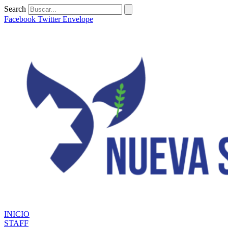
Ir
Search
al
Facebook
Twitter
Envelope
contenido
INICIO
STAFF