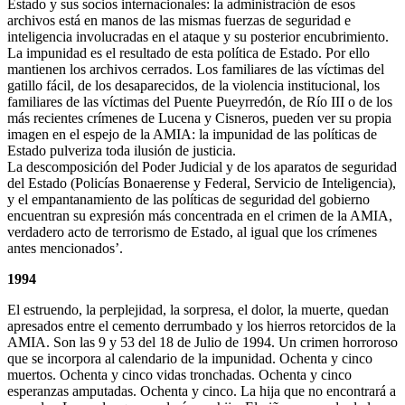
Estado y sus socios internacionales: la administración de esos
archivos está en manos de las mismas fuerzas de seguridad e
inteligencia involucradas en el ataque y su posterior encubrimiento.
La impunidad es el resultado de esta política de Estado. Por ello
mantienen los archivos cerrados. Los familiares de las víctimas del
gatillo fácil, de los desaparecidos, de la violencia institucional, los
familiares de las víctimas del Puente Pueyrredón, de Río III o de los
más recientes crímenes de Lucena y Cisneros, pueden ver su propia
imagen en el espejo de la AMIA: la impunidad de las políticas de
Estado pulveriza toda ilusión de justicia.
La descomposición del Poder Judicial y de los aparatos de seguridad
del Estado (Policías Bonaerense y Federal, Servicio de Inteligencia),
y el empantanamiento de las políticas de seguridad del gobierno
encuentran su expresión más concentrada en el crimen de la AMIA,
verdadero acto de terrorismo de Estado, al igual que los crímenes
antes mencionados’.
1994
El estruendo, la perplejidad, la sorpresa, el dolor, la muerte, quedan
apresados entre el cemento derrumbado y los hierros retorcidos de la
AMIA. Son las 9 y 53 del 18 de Julio de 1994. Un crimen horroroso
que se incorpora al calendario de la impunidad. Ochenta y cinco
muertos. Ochenta y cinco vidas tronchadas. Ochenta y cinco
esperanzas amputadas. Ochenta y cinco. La hija que no encontrará a