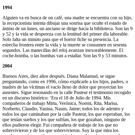
1994
Alguien va en busca de un café, una madre se encuentra con su hijo,
la recepcionista intenta dibujar una sonrisa que oculte el estado de
ánimo de un lunes, un anciano se dirige hacia la biblioteca. Son las 9
y 52 y la vida se despereza con la lentitud del primer día laborable.
Solo falta un minuto para que el horror fiche su presencia. La
estrecha frontera entre la vida y la muerte se consumen en sesenta
segundos. Las manecillas del reloj avanzan inexorablemente. El
coche-bomba, o las bombas van a estallar. Son las 9 y 53 minutos.
2004
Buenos Aires, diez años después. Diana Malamud, se sigue
preguntando, como en 1996, cómo explicarle a los hijos, padres, o
madres de las víctimas el vacío lleno de dolor que proyectan los
ausentes. Sigue resonando en la calle Pasteur el testimonio recogido
en un discurso histórico: ‘Era el 18 de Julio de 1994. Mis
compañeros de trabajo Mirta, Verónica, Noemi, Rita, Marisa,
Norberto, Claudio, Yanina, Naum, Jaime; todos los de adentro y
todos los que caminaban por la calle Pasteur, los que esperaban, los
que tenían sueños y los que sufrían, los que gozaban, ninguno de
ellos pudieron elegir. Fui compañera de trabajo de los que no
sobrevivieron y de los que sobrevivieron. Soy la que mira los