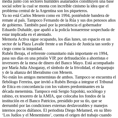
media junto con sectores humildes asalariados constituyen una base
social sobre la cual se monta con increíble cinismo la idea que el
problema central de la Argentina son los piqueteros.
Ya no está Carlos Menem como en 1994, poniéndole bandera de
remate al país. Tampoco Fernando de la Rúa y sus dos penosos años
de gobierno. También pasó por la presidencia el gobernador
Eduardo Duhalde, que apañó a la policía bonaerense sospechada de
estar implicada en el atentado.
Memoria Activa sigue ocupando, los días lunes, un espacio en un
sector de la Plaza Lavalle frente a un Palacio de Justicia tan sordo y
ciego como la iniquidad.
Rubén Beraja, el referente comunitario más importante en 1994,
pasa sus días en una prisión VIP, por defraudación a ahorristas e
inversores de la mesa de dinero del Banco Mayo. Está acompañado
por María Julia Alsogaray, el símbolo de la frivolidad, el desparpajo
y de la alianza del liberalismo con Menem.
No están los amigos menemistas de ambos. Tampoco se encuentra el
flebólogo Ferreira, que invitó a Rubén Beraja a integrar el Tribunal
de Etica en concordancia con los valores predominantes en la
década menemista. Tampoco está Sergio Szpolski, sociólogo y
rabino, ex tesorero de la AMIA, que colocaba los fondos de la
institución en el Banco Patricios, presidido por su tío, que se
derrumbó por las condiciones externas desfavorables y manejos
internos pocos diáfanos. El periodista Diego Melamed, en su libro
‘Los Judíos y el Menemismo’, cuenta el origen del trabajo cuando