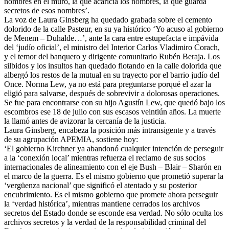
nombres en el muro, la que acaricia los nombres, la que guarda
secretos de esos nombres’.
La voz de Laura Ginsberg ha quedado grabada sobre el cemento
dolorido de la calle Pasteur, en su ya histórico ‘Yo acuso al gobierno
de Menem – Duhalde…’, ante la cara entre estupefacta e impávida
del ‘judío oficial’, el ministro del Interior Carlos Vladimiro Corach,
y el temor del banquero y dirigente comunitario Rubén Beraja. Los
silbidos y los insultos han quedado flotando en la calle dolorida que
albergó los restos de la mutual en su trayecto por el barrio judío del
Once. Norma Lew, ya no está para preguntarse porqué el azar la
eligió para salvarse, después de sobrevivir a dolorosas operaciones.
Se fue para encontrarse con su hijo Agustín Lew, que quedó bajo los
escombros ese 18 de julio con sus escasos veintiún años. La muerte
la llamó antes de avizorar la cercanía de la justicia.
Laura Ginsberg, encabeza la posición más intransigente y a través
de su agrupación APEMIA, sostiene hoy:
‘El gobierno Kirchner ya abandonó cualquier intención de perseguir
a la ‘conexión local’ mientras refuerza el reclamo de sus socios
internacionales de alineamiento con el eje Bush – Blair – Sharón en
el marco de la guerra. Es el mismo gobierno que prometió superar la
‘vergüenza nacional’ que significó el atentado y su posterior
encubrimiento. Es el mismo gobierno que promete ahora perseguir
la ‘verdad histórica’, mientras mantiene cerrados los archivos
secretos del Estado donde se esconde esa verdad. No sólo oculta los
archivos secretos y la verdad de la responsabilidad criminal del