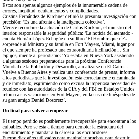
Estos son apenas algunos ejemplos de la innumerable cadena de
errores, ineptitud, ocultamientos y complicidades.
Cristina Fernández de Kirchner definió la presunta investigación con
precisión: ‘Es una afrenta a la inteligencia colectiva’.
Merece recordarse la actuación de Carlos Ruckauf, el ministro del
interior, responsable la seguridad pública: ‘La noticia del atentado -
cuenta Hernán López Echagüe en su libro ‘El Hombre que ríe’-
sorprende al Ministro y su familia en Fort Mayers, Miami, lugar por
el que siempre ha profesado una extraordinaria inclinación… Sin
tapujos, miente al periodismo: ‘Yo estaba en Nueva York asistiendo
a algunas sesiones preparatorias para la próxima Conferencia
Mundial de la Población y Desarrollo, a realizarse en El Cairo…
Vuelve a Buenos Aires y realiza una conferencia de prensa, informa
a los periodistas que la investigación está correctamente encaminada
y de inmediato, esgrimiendo como excusa la imperiosa necesidad de
reunirse con las autoridades de la CIA y del FBI en Estados Unidos,
retoma a sus vacaciones en Fort Mayers, en la casa de huéspedes de
su gran amigo Daniel Dosoretz’.
Un final para volver a empezar
El tiempo perdido es posiblemente irrecuperable para encontrar a los
culpables. Pero se está a tiempo para demoler la estructura del
encubrimiento y mandar a la cárcel a los encubridores.
Fueron diez años utilizados para manipular pruebas, para destruir