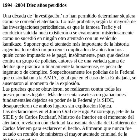
1994 -2004 Diez años perdidos
Una década de ‘investigación’ no han permitido determinar siquiera
como se cometió el atentado. Lo más probable, según la mayoría de
las investigaciones periodísticas, es que la famosa Trafic y el
conductor suicida nuca existieron o se evaporaron misteriosamente
como no sucedió en ningún otro atentado con un vehículo
kamikaze. Suponer que el atentado más importante de la historia
argentina lo realizó un proxeneta duplicador de autos truchos a
quién como imputado se le pagó, insólitamente, para que declare
contra un grupo de policías, autores si de una variada gama de
delitos que practica rutinariamente la bonaerense, es pecar de
ingenuo o de cómplice. Sospechosamente los policías de la Federal
que custodiaban a la AMIA, igual que en el caso de la Embajada, se
ausentaron al momento de la explosión.
Las pruebas que se obtuvieron, se realizaron contra todas las
prescripciones legales. Más de sesenta casetes con grabaciones
fundamentales dejados en poder de la Federal y la SIDE,
desaparecieron de ambos lugares sin explicación lógica.
Las declaraciones en el Juicio Oral de Hugo Anzorreguy, jefe de la
SIDE y de Carlos Ruckauf, Ministro de Interior en el momento del
atentado, revelaron con claridad la absoluta desidia del Gobierno de
Carlos Menem para esclarecer el hecho. Afirmaron que nunca fue
tratado en reunión de ministros el mayor atentado criminal de la
historia argentina.