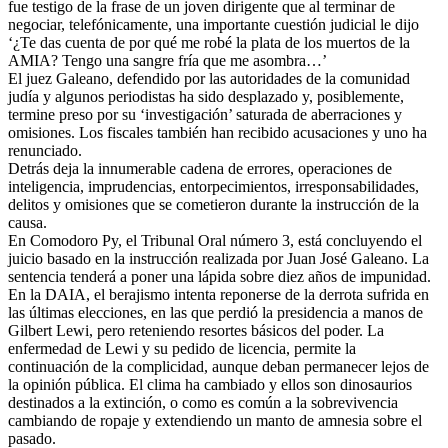
fue testigo de la frase de un joven dirigente que al terminar de
negociar, telefónicamente, una importante cuestión judicial le dijo
‘¿Te das cuenta de por qué me robé la plata de los muertos de la
AMIA? Tengo una sangre fría que me asombra…’
El juez Galeano, defendido por las autoridades de la comunidad
judía y algunos periodistas ha sido desplazado y, posiblemente,
termine preso por su ‘investigación’ saturada de aberraciones y
omisiones. Los fiscales también han recibido acusaciones y uno ha
renunciado.
Detrás deja la innumerable cadena de errores, operaciones de
inteligencia, imprudencias, entorpecimientos, irresponsabilidades,
delitos y omisiones que se cometieron durante la instrucción de la
causa.
En Comodoro Py, el Tribunal Oral número 3, está concluyendo el
juicio basado en la instrucción realizada por Juan José Galeano. La
sentencia tenderá a poner una lápida sobre diez años de impunidad.
En la DAIA, el berajismo intenta reponerse de la derrota sufrida en
las últimas elecciones, en las que perdió la presidencia a manos de
Gilbert Lewi, pero reteniendo resortes básicos del poder. La
enfermedad de Lewi y su pedido de licencia, permite la
continuación de la complicidad, aunque deban permanecer lejos de
la opinión pública. El clima ha cambiado y ellos son dinosaurios
destinados a la extinción, o como es común a la sobrevivencia
cambiando de ropaje y extendiendo un manto de amnesia sobre el
pasado.