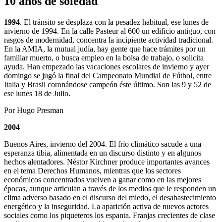
10 años de soledad
1994
. El tránsito se desplaza con la pesadez habitual, ese lunes de
invierno de 1994. En la calle Pasteur al 600 un edificio antiguo, con
rasgos de modernidad, concentra la incipiente actividad tradicional.
En la AMIA, la mutual judía, hay gente que hace trámites por un
familiar muerto, o busca empleo en la bolsa de trabajo, o solicita
ayuda. Han empezado las vacaciones escolares de invierno y ayer
domingo se jugó la final del Campeonato Mundial de Fútbol, entre
Italia y Brasil coronándose campeón éste último. Son las 9 y 52 de
ese lunes 18 de Julio.
Por Hugo Presman
2004
Buenos Aires, invierno del 2004. El frío climático sacude a una
esperanza tibia, alimentada en un discurso distinto y en algunos
hechos alentadores. Néstor Kirchner produce importantes avances
en el tema Derechos Humanos, mientras que los sectores
económicos concentrados vuelven a ganar como en las mejores
épocas, aunque articulan a través de los medios que le responden un
clima adverso basado en el discurso del miedo, el desabastecimiento
energético y la inseguridad. La aparición activa de nuevos actores
sociales como los piqueteros los espanta. Franjas crecientes de clase