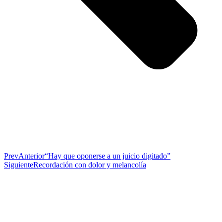
Prev
Anterior
“Hay que oponerse a un juicio digitado”
Siguiente
Recordación con dolor y melancolía