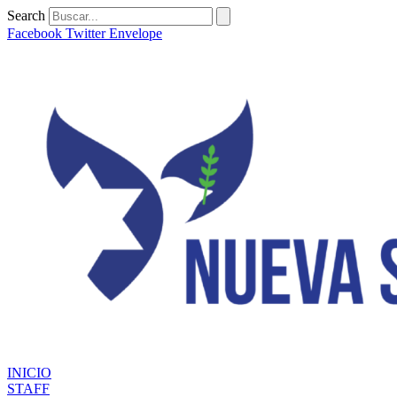
Ir
Search
al
Facebook
Twitter
Envelope
contenido
INICIO
STAFF