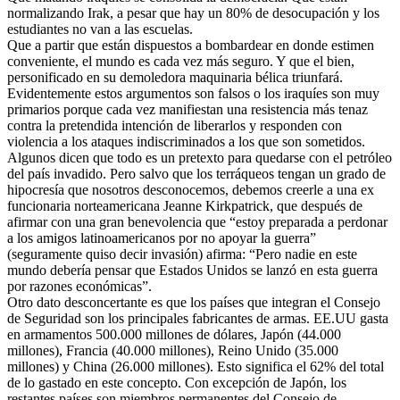
normalizando Irak, a pesar que hay un 80% de desocupación y los
estudiantes no van a las escuelas.
Que a partir que están dispuestos a bombardear en donde estimen
conveniente, el mundo es cada vez más seguro. Y que el bien,
personificado en su demoledora maquinaria bélica triunfará.
Evidentemente estos argumentos son falsos o los iraquíes son muy
primarios porque cada vez manifiestan una resistencia más tenaz
contra la pretendida intención de liberarlos y responden con
violencia a los ataques indiscriminados a los que son sometidos.
Algunos dicen que todo es un pretexto para quedarse con el petróleo
del país invadido. Pero salvo que los terráqueos tengan un grado de
hipocresía que nosotros desconocemos, debemos creerle a una ex
funcionaria norteamericana Jeanne Kirkpatrick, que después de
afirmar con una gran benevolencia que “estoy preparada a perdonar
a los amigos latinoamericanos por no apoyar la guerra”
(seguramente quiso decir invasión) afirma: “Pero nadie en este
mundo debería pensar que Estados Unidos se lanzó en esta guerra
por razones económicas”.
Otro dato desconcertante es que los países que integran el Consejo
de Seguridad son los principales fabricantes de armas. EE.UU gasta
en armamentos 500.000 millones de dólares, Japón (44.000
millones), Francia (40.000 millones), Reino Unido (35.000
millones) y China (26.000 millones). Esto significa el 62% del total
de lo gastado en este concepto. Con excepción de Japón, los
restantes países son miembros permanentes del Consejo de