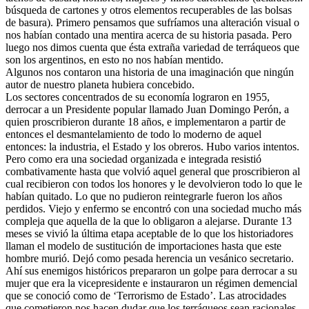
búsqueda de cartones y otros elementos recuperables de las bolsas
de basura). Primero pensamos que sufríamos una alteración visual o
nos habían contado una mentira acerca de su historia pasada. Pero
luego nos dimos cuenta que ésta extraña variedad de terráqueos que
son los argentinos, en esto no nos habían mentido.
Algunos nos contaron una historia de una imaginación que ningún
autor de nuestro planeta hubiera concebido.
Los sectores concentrados de su economía lograron en 1955,
derrocar a un Presidente popular llamado Juan Domingo Perón, a
quien proscribieron durante 18 años, e implementaron a partir de
entonces el desmantelamiento de todo lo moderno de aquel
entonces: la industria, el Estado y los obreros. Hubo varios intentos.
Pero como era una sociedad organizada e integrada resistió
combativamente hasta que volvió aquel general que proscribieron al
cual recibieron con todos los honores y le devolvieron todo lo que le
habían quitado. Lo que no pudieron reintegrarle fueron los años
perdidos. Viejo y enfermo se encontró con una sociedad mucho más
compleja que aquella de la que lo obligaron a alejarse. Durante 13
meses se vivió la última etapa aceptable de lo que los historiadores
llaman el modelo de sustitución de importaciones hasta que este
hombre murió. Dejó como pesada herencia un vesánico secretario.
Ahí sus enemigos históricos prepararon un golpe para derrocar a su
mujer que era la vicepresidente e instauraron un régimen demencial
que se conoció como de ‘Terrorismo de Estado’. Las atrocidades
que cometieron nos hacen dudar que los terráqueos sean racionales.