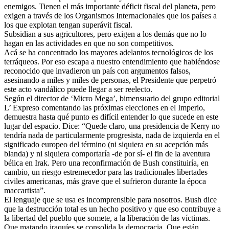
enemigos. Tienen el más importante déficit fiscal del planeta, pero
exigen a través de los Organismos Internacionales que los países a
los que explotan tengan superávit fiscal.
Subsidian a sus agricultores, pero exigen a los demás que no lo
hagan en las actividades en que no son competitivos.
Acá se ha concentrado los mayores adelantos tecnológicos de los
terráqueos. Por eso escapa a nuestro entendimiento que habiéndose
reconocido que invadieron un país con argumentos falsos,
asesinando a miles y miles de personas, el Presidente que perpetró
este acto vandálico puede llegar a ser reelecto.
Según el director de ‘Micro Mega’, bimensuario del grupo editorial
L’ Expreso comentando las próximas elecciones en el Imperio,
demuestra hasta qué punto es difícil entender lo que sucede en este
lugar del espacio. Dice: “Quede claro, una presidencia de Kerry no
tendría nada de particularmente progresista, nada de izquierda en el
significado europeo del término (ni siquiera en su acepción más
blanda) y ni siquiera comportaría -de por sí- el fin de la aventura
bélica en Irak. Pero una reconfirmación de Bush constituiría, en
cambio, un riesgo estremecedor para las tradicionales libertades
civiles americanas, más grave que el sufrieron durante la época
maccartista”.
El lenguaje que se usa es incomprensible para nosotros. Bush dice
que la destrucción total es un hecho positivo y que eso contribuye a
la libertad del pueblo que somete, a la liberación de las víctimas.
Que matando iraquíes se consolida la democracia. Que están