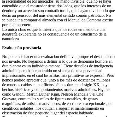
la racionalidad de los mercados, su mano invisible, que no se haya
entendido que el mostrador tiene dos lados, que los intereses de un
deudor y un acreedor son contradictorios, que hayan olvidado lo que
decía un pensador del más elemental sentido común patriótico: No
se puede ir a comprar al almacén con el Manual de Compras escrito
por el almacenero.
Lo único claro es que la miseria que los rodea en medio de una
geografía exuberante no es consecuencia de un cataclismo de la
naturaleza.
Evaluación provisoria
No podemos hacer una evaluación definitiva, porque el desconcierto
nos invade. No llegamos a definir si lo que se denomina hombre en
éste planeta es un individuo racional. Tiene destellos de inteligencia
admirable pero han construido un sistema de una perversidad
impresionante, en el cual las aristas más primitivas se expresan. Pero
hemos podido apreciar que junto a los más de doscientos millones
de muertos caídos en conflictos bélicos durante el siglo XX, hay
hechos históricos y comportamientos masivos admirables. Figuras
como Gandhi, Martin Luther King, Nelson Mandela y el Che
Guevara, entre miles y miles de figuras notables, de gestas
magníficas, de artistas maravillosos, de escritores excepcionales, de
científicos notables, nos obligan a sugerir el mantenimiento en
observación de éste pequeño lugar del espacio habitado.