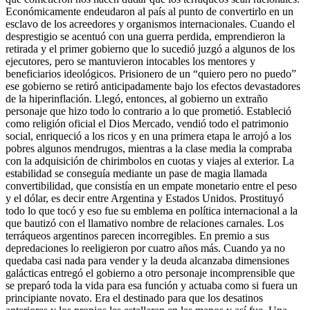
Económicamente endeudaron al país al punto de convertirlo en un
esclavo de los acreedores y organismos internacionales. Cuando el
desprestigio se acentuó con una guerra perdida, emprendieron la
retirada y el primer gobierno que lo sucedió juzgó a algunos de los
ejecutores, pero se mantuvieron intocables los mentores y
beneficiarios ideológicos. Prisionero de un “quiero pero no puedo”
ese gobierno se retiró anticipadamente bajo los efectos devastadores
de la hiperinflación. Llegó, entonces, al gobierno un extraño
personaje que hizo todo lo contrario a lo que prometió. Estableció
como religión oficial el Dios Mercado, vendió todo el patrimonio
social, enriqueció a los ricos y en una primera etapa le arrojó a los
pobres algunos mendrugos, mientras a la clase media la compraba
con la adquisición de chirimbolos en cuotas y viajes al exterior. La
estabilidad se conseguía mediante un pase de magia llamada
convertibilidad, que consistía en un empate monetario entre el peso
y el dólar, es decir entre Argentina y Estados Unidos. Prostituyó
todo lo que tocó y eso fue su emblema en política internacional a la
que bautizó con el llamativo nombre de relaciones carnales. Los
terráqueos argentinos parecen incorregibles. En premio a sus
depredaciones lo reeligieron por cuatro años más. Cuando ya no
quedaba casi nada para vender y la deuda alcanzaba dimensiones
galácticas entregó el gobierno a otro personaje incomprensible que
se preparó toda la vida para esa función y actuaba como si fuera un
principiante novato. Era el destinado para que los desatinos