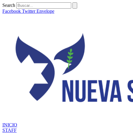
Ir
Search
al
Facebook
Twitter
Envelope
contenido
INICIO
STAFF