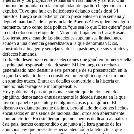
anteriores y los propios les estallaran en las manos y así fue. Una
conmoción popular con la complicidad del partido hegemónico lo
expulsó. Tuvo que huir en helicóptero dejando detrás de sí 34
muertos. Luego se sucedieron cinco presidentes en una semana y
llego el mandamás de la provincia de Buenos Aires quien, en algún
momento, tuvo como toda política “que sea lo que Dios quiera” para
lo cual colocó una efigie de la Virgen de Luján en la Casa Rosada.
Los terráqueos, cuando las situaciones superan sus limitaciones,
acuden a una creencia generalizada a la que denominan Dios,
construido a imagen y semejanza de sus pasiones, de sus virtudes y
defectos humanos.
Todo ello desembocó en unas elecciones que ganó en primera vuelta
el principal responsable del desastre. Si bien luego un rechazo
generalizado hizo desistir a este personaje de su presentación en la
segunda vuelta, todo esto constituye un jeroglífico que resumimos
en grandes trazos. Entrar en detalles convertiría a la historia en
mucho más farragosa e incomprensible.
Hoy gobierna el país un personaje sureño que inició la era del
pingüino, denostando entusiastamente la década funesta en la que
tuvo un papel expectante y en algunos casos protagónico. El
discurso es diametralmente distinto, pero al lado de algunos hechos
encausados en una senda de racionalidad, otros son abiertamente
contradictorios. En este tiempo que nos hemos dedicado a analizar
éste país, hemos comprendido que junto a la letra grande de los
anuncios hay que prestarle especial atención a la letra chica que