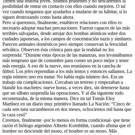
Tienen una historia joven. Seamos prudentes y no descartemos la
posibilidad de entrar en contacto con ellos cuando mejoren. O tal
vez cuando tengamos que ayudarlos a mudarse de su hábitat, si lo
siguen destrozando como hasta ahora.
Pero si queremos, finalmente, establecer relaciones con ellos es
necesario adoptar muchas precauciones. Fueron capaces de las más
terribles salvajadas, desde arrojar dos bombas atómicas sobre dos
ciudades japonesas, a los campos de concentración nazis y similares.
Parecen animales domésticos pero siempre conservan la ferocidad
selvática. Observen ésta crónica para que la realidad no los
sorprenda: “Durante estas épocas de las matanzas, nos levantábamos
más temprano que de costumbre para comer un poco mejor y tener
más energía. A eso de la nueve, nos reuníamos en la cancha de
fútbol. Los jefes reprendían a los más lentos y entonces salíamos. La
regla número uno era matar. No había regla número dos. Era un
trabajo sin complicaciones. Cercaban un terreno y empezaban a
blandir los machetes: nueve horas, a veces diez, sin detenerse hasta
que un silbato suspendía las operaciones. Y al día siguiente todo
recomenzaba, de la misma manera. Dice un tal Tomás Eloy
Martínez en un diario muy primitivo llamado La Nación: “Cinco de
cada seis tutsi sucumbieron en dos meses, ochocientos mil hasta que
la caza cesó”
Creemos, finalmente -por lo menos en forma condicional- que tiene
razón el biólogo argentino Alberto Kornblihtt, cuando afirma que el
hombre no desciende del mono, el hombre es un mono. Más