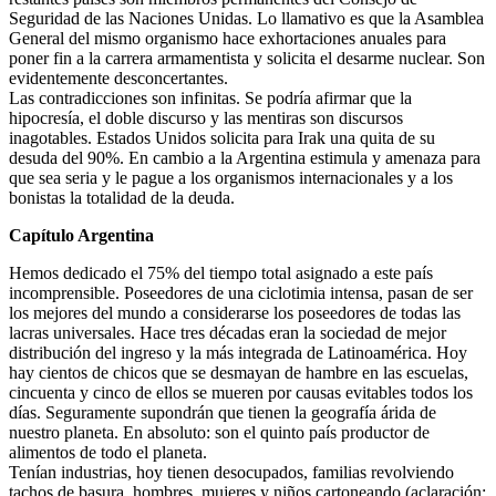
Seguridad de las Naciones Unidas. Lo llamativo es que la Asamblea
General del mismo organismo hace exhortaciones anuales para
poner fin a la carrera armamentista y solicita el desarme nuclear. Son
evidentemente desconcertantes.
Las contradicciones son infinitas. Se podría afirmar que la
hipocresía, el doble discurso y las mentiras son discursos
inagotables. Estados Unidos solicita para Irak una quita de su
desuda del 90%. En cambio a la Argentina estimula y amenaza para
que sea seria y le pague a los organismos internacionales y a los
bonistas la totalidad de la deuda.
Capítulo Argentina
Hemos dedicado el 75% del tiempo total asignado a este país
incomprensible. Poseedores de una ciclotimia intensa, pasan de ser
los mejores del mundo a considerarse los poseedores de todas las
lacras universales. Hace tres décadas eran la sociedad de mejor
distribución del ingreso y la más integrada de Latinoamérica. Hoy
hay cientos de chicos que se desmayan de hambre en las escuelas,
cincuenta y cinco de ellos se mueren por causas evitables todos los
días. Seguramente supondrán que tienen la geografía árida de
nuestro planeta. En absoluto: son el quinto país productor de
alimentos de todo el planeta.
Tenían industrias, hoy tienen desocupados, familias revolviendo
tachos de basura, hombres, mujeres y niños cartoneando (aclaración: