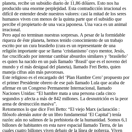
planeta, recibe un subsidio diario de 11,86 dólares. Esto nos ha
producido una enorme perplejidad. Esta contradicción irracional es
difícil de entender desde nuestros valores: casi la mitad de los seres
humanos viven con menos de la quinta parte que el subsidio que
percibe el propietario de una vaca japonesa. Una vaca es un animal
irracional.
Pero aquí no terminan nuestras sorpresas. A pesar de la formidable
riqueza de éste planeta, hemos tenido conocimiento de un trabajo
escrito por un cura brasileño (cura es un representante de una
religión importante que se llama ‘cristianismo’ cuyo mentor, Jesús,
fue crucificado por intentar cambiar absurdos similares y ‘brasileño’
es quien ha nacido en un país llamado ‘Brasil’ que es el noveno del
mundo y el más desigual del planeta), llamado Frei Betto, quien
maneja cifras aún más pavorosas.
Este religioso es el encargado del ‘Plan Hambre Cero’ propuesto por
el primer Presidente obrero de ese país llamado Lula que acaba de
afirmar en un Congreso Permanente Internacional, llamado
Naciones Unidas: “El hambre mata a una persona cada cinco
segundos y afecta a más de 842 millones. La desnutrición es la peor
arma de destrucción masiva”.
Retomemos lo que dice Frei Betto: “El viejo Marx (aclaración :
filósofo alemán autor de un libro fundamental ‘El Capital’) tenía
razón: aún no salimos de la prehistoria de la humanidad. Somos 6,1
billones de habitantes en esta nave espacial llamado Tierra, de las
cuales cuatro billones viven debajo de la línea de pobreza. Viven