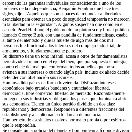
cercenado las garantías individuales contradiciendo a uno de los
próceres de la independencia, Benjamín Franklin que hace tres
siglos, dijo: “Aquellos que son capaces de renunciar a libertades
esenciales para obtener un poco de seguridad temporaria no merecen
ni la libertad ni la seguridad”. Algunos sospechan que como en el
caso de Pearl Harbour, el gobierno de un pintoresco y brutal político
llamado George Bush, con una pandilla de fundamentalistas, estaba
al tanto del atentado y que la muerte de algo más de dos mil
personas fue funcional a los intereses del complejo industrial, de
armamentos, y fundamentalmente petrolero.
Su discurso tiene un tono infantil, acusa a otros de fundamentalistas
pero divide al mundo en el eje del bien, que por supuesto él integra,
contra el eje del mal que conforman todos aquellos que no se
avienen a sus intereses o cuando algún país, incluso ex aliado decide
defender con obstinación sus recursos.
Han invadido países en forma inveterada. Disfrazan intereses
económicos bajo grandes banderas y enunciados: libertad,
democracia, libre comercio, libertad de mercado. Razonablemente
protegen a sus industrias y obligan a los países que dominan a abrir
sus economías. Tienen un único partido dividido en dos alas:
republicanos y demócratas. Responden a diferentes fracciones del
establishment y a la alternancia le llaman democracia.
Han perpetrado asesinatos masivos por mano propia o por esbirros
que le respondían.
Se consideran la policía del planeta y bombardean allí donde divisan