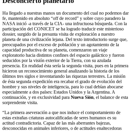
Desconcierto planetario
Ha llegado a nuestras manos un documento del cual no podemos dar
fe, mantenido en absoluto “off de record” y sobre cuyo paradero la
NASA inició -a través de la CIA- una infructuosa búsqueda. Con la
participación del CONICET se ha logrado traducir este misterioso
dossier, surgido de la presunta visita de exploración a nuestro
planeta de una civilización lejana. Del texto introductorio surge que,
preocupados por el exceso de población y un agotamiento de la
capacidad productiva de su planeta, comenzaron un viaje
exploratorio hacia distintos confines del espacio galáctico y fueron
seducidos por la visión exterior de la Tierra, con su azulada
presencia. En realidad ésta sería la segunda visita, pues en la primera
hicieron un reconocimiento general analizando la historia de los
últimos tres siglos e inventariando las riquezas terrestres. La misión
de ésta segunda expedición era recabar el grado de evolución del
hombre y sus niveles de inteligencia, para lo cual debían abocarse
especialmente a dos países: Estados Unidos y la Argentina. A
continuación, y en exclusividad para
Nueva Sión
, el balance de esta
sorprendente visita.
“La primera aseveración a que nos induce el comportamiento de
estas extrañas criaturas autocalificadas de seres humanos es su
actitud contradictoria. Capaz de las más aberrantes bajezas,
desconocidas en animales inferiores, o de actitudes enaltecedoras