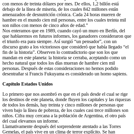
con menos de treinta dólares por mes. De ellos, 1,2 billón está
debajo de la línea de miseria, de los cuales 842 millones están
amenazados de desnutrición crónica. Cada 24 horas mueren de
hambre en el mundo cien mil personas, entre los cuales treinta mil
son niños con menos de cinco años de edad.”
Nos enteramos que en 1989, cuando cayó un muro en Berlín, del
que hablaremos en futuros informes, los ganadores consideraron que
el triunfo era para siempre. Así surgió “un pensador”, con un
discurso grato a los victoriosos que consideró que había llegado “el
fin de la historia”. Observen lo contradictorio que son los que
mandan en este planeta: la historia se cerraba, aceptando como un
hecho natural que todos los días mueran de hambre cien mil
personas. Después de estas consideraciones no hemos podido
desentrañar si Francis Fukuyama es considerado un homo sapiens.
Capítulo Estados Unidos
Lo primero que nos asombró es que en el país desde el cual se rige
los destinos de este planeta, donde fluyen los capitales y las riquezas
de todos los demás, hay treinta y cinco millones de personas que
viven bajo la línea de pobreza, de los cuales casi trece millones son
niños. Cifra muy cercana a la población de Argentina, el otro país
del cual elevamos un informe.
Llamativamente después del sorprendente atentado a las Torres
Gemelas, el país vive en un clima de terror explícito. Se han