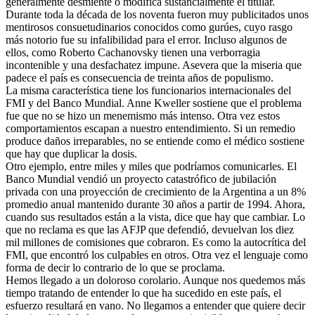
generalmente desmiente o modifica sustancialmente el titular.
Durante toda la década de los noventa fueron muy publicitados unos
mentirosos consuetudinarios conocidos como gurúes, cuyo rasgo
más notorio fue su infalibilidad para el error. Incluso algunos de
ellos, como Roberto Cachanovsky tienen una verborragia
incontenible y una desfachatez impune. Asevera que la miseria que
padece el país es consecuencia de treinta años de populismo.
La misma característica tiene los funcionarios internacionales del
FMI y del Banco Mundial. Anne Kweller sostiene que el problema
fue que no se hizo un menemismo más intenso. Otra vez estos
comportamientos escapan a nuestro entendimiento. Si un remedio
produce daños irreparables, no se entiende como el médico sostiene
que hay que duplicar la dosis.
Otro ejemplo, entre miles y miles que podríamos comunicarles. El
Banco Mundial vendió un proyecto catastrófico de jubilación
privada con una proyección de crecimiento de la Argentina a un 8%
promedio anual mantenido durante 30 años a partir de 1994. Ahora,
cuando sus resultados están a la vista, dice que hay que cambiar. Lo
que no reclama es que las AFJP que defendió, devuelvan los diez
mil millones de comisiones que cobraron. Es como la autocrítica del
FMI, que encontró los culpables en otros. Otra vez el lenguaje como
forma de decir lo contrario de lo que se proclama.
Hemos llegado a un doloroso corolario. Aunque nos quedemos más
tiempo tratando de entender lo que ha sucedido en este país, el
esfuerzo resultará en vano. No llegamos a entender que quiere decir