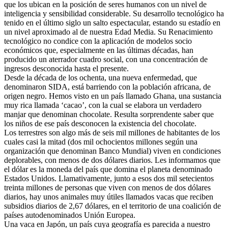
que los ubican en la posición de seres humanos con un nivel de
inteligencia y sensibilidad considerable. Su desarrollo tecnológico ha
tenido en el último siglo un salto espectacular, estando su estadío en
un nivel aproximado al de nuestra Edad Media. Su Renacimiento
tecnológico no condice con la aplicación de modelos socio
económicos que, especialmente en las últimas décadas, han
producido un aterrador cuadro social, con una concentración de
ingresos desconocida hasta el presente.
Desde la década de los ochenta, una nueva enfermedad, que
denominaron SIDA, está barriendo con la población africana, de
origen negro. Hemos visto en un país llamado Ghana, una sustancia
muy rica llamada ‘cacao’, con la cual se elabora un verdadero
manjar que denominan chocolate. Resulta sorprendente saber que
los niños de ese país desconocen la existencia del chocolate.
Los terrestres son algo más de seis mil millones de habitantes de los
cuales casi la mitad (dos mil ochocientos millones según una
organización que denominan Banco Mundial) viven en condiciones
deplorables, con menos de dos dólares diarios. Les informamos que
el dólar es la moneda del país que domina el planeta denominado
Estados Unidos. Llamativamente, junto a esos dos mil setecientos
treinta millones de personas que viven con menos de dos dólares
diarios, hay unos animales muy útiles llamados vacas que reciben
subsidios diarios de 2,67 dólares, en el territorio de una coalición de
países autodenominados Unión Europea.
Una vaca en Japón, un país cuya geografía es parecida a nuestro