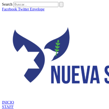
Ir
Search
al
Facebook
Twitter
Envelope
contenido
INICIO
STAFF