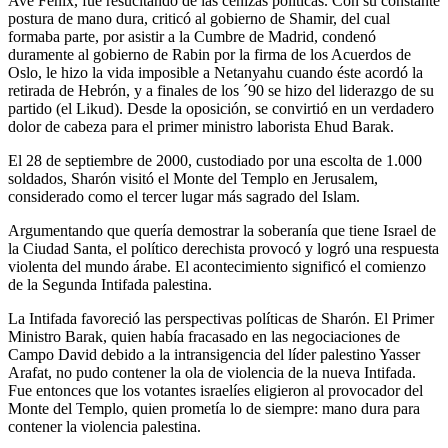
Ave Fénix, fue resucitando de las cenizas políticas. Con su constante
postura de mano dura, criticó al gobierno de Shamir, del cual
formaba parte, por asistir a la Cumbre de Madrid, condenó
duramente al gobierno de Rabin por la firma de los Acuerdos de
Oslo, le hizo la vida imposible a Netanyahu cuando éste acordó la
retirada de Hebrón, y a finales de los ´90 se hizo del liderazgo de su
partido (el Likud). Desde la oposición, se convirtió en un verdadero
dolor de cabeza para el primer ministro laborista Ehud Barak.
El 28 de septiembre de 2000, custodiado por una escolta de 1.000
soldados, Sharón visitó el Monte del Templo en Jerusalem,
considerado como el tercer lugar más sagrado del Islam.
Argumentando que quería demostrar la soberanía que tiene Israel de
la Ciudad Santa, el político derechista provocó y logró una respuesta
violenta del mundo árabe. El acontecimiento significó el comienzo
de la Segunda Intifada palestina.
La Intifada favoreció las perspectivas políticas de Sharón. El Primer
Ministro Barak, quien había fracasado en las negociaciones de
Campo David debido a la intransigencia del líder palestino Yasser
Arafat, no pudo contener la ola de violencia de la nueva Intifada.
Fue entonces que los votantes israelíes eligieron al provocador del
Monte del Templo, quien prometía lo de siempre: mano dura para
contener la violencia palestina.