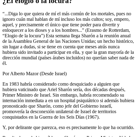
¿El elogio o la locura?
“...Diga lo que quiera de mí el más común de los mortales, pues no
ignoro cuán mal hablan de mí incluso los más cultos; soy, empero,
aquel, y precisamente el único que tiene poder para divertir y
enloquecer a los dioses y a los hombres...” (Erasmo de Rotterdam,
“Elogio de la locura”) Esta semana llega Sharón a la reunión anual
de la Asamblea General de las Naciones Unidas; un hecho histórico,
sin lugar a dudas, si se tiene en cuenta que meses atrás nunca
hubiera sido invitado a participar en ella, y que la gran mayoría de la
dirección mundial (países árabes incluidos) no querían saber nada de
él.
Por Alberto Mazor (Desde Israel)
En 1983 habría considerado como desquiciado a alguien que
hubiera vaticinado que Ariel Sharón sería, dos décadas después,
Primer Ministro de Israel. Sin embargo, habría recomendado su
internación inmediata a en un hospital psiquiátrico si además hubiera
pronosticado que Sharón, como jefe del Gobierno israelí,
promovería la desconexión unilateral de Israel de territorios
conquistados en la Guerra de los Seis Días (1967).
Y, por delirante que parezca, eso es precisamente lo que ha ocurrido.