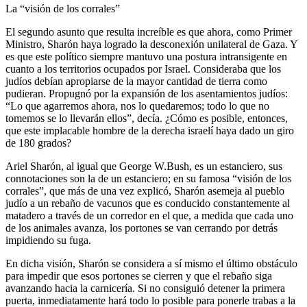
La “visión de los corrales”
El segundo asunto que resulta increíble es que ahora, como Primer
Ministro, Sharón haya logrado la desconexión unilateral de Gaza. Y
es que este político siempre mantuvo una postura intransigente en
cuanto a los territorios ocupados por Israel. Consideraba que los
judíos debían apropiarse de la mayor cantidad de tierra como
pudieran. Propugnó por la expansión de los asentamientos judíos:
“Lo que agarremos ahora, nos lo quedaremos; todo lo que no
tomemos se lo llevarán ellos”, decía. ¿Cómo es posible, entonces,
que este implacable hombre de la derecha israelí haya dado un giro
de 180 grados?
Ariel Sharón, al igual que George W.Bush, es un estanciero, sus
connotaciones son la de un estanciero; en su famosa “visión de los
corrales”, que más de una vez explicó, Sharón asemeja al pueblo
judío a un rebaño de vacunos que es conducido constantemente al
matadero a través de un corredor en el que, a medida que cada uno
de los animales avanza, los portones se van cerrando por detrás
impidiendo su fuga.
En dicha visión, Sharón se considera a sí mismo el último obstáculo
para impedir que esos portones se cierren y que el rebaño siga
avanzando hacia la carnicería. Si no consiguió detener la primera
puerta, inmediatamente hará todo lo posible para ponerle trabas a la