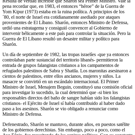
Resulta de verdad increíble que Sharón sea Primer Ministro. Vale la
pena recordar que, en 1983, el entonces “héroe” de la Guerra de
Yom Kipur (1973) estaba en la ruina política. A principios de los
´80, el norte de Israel era cotidianamente asediado por ataques
provenientes de El Líbano. Sharón, entonces Ministro de Defensa,
urdió una estratagema y consiguió convencer al Gobierno de
intervenir bélicamente a este país para controlar la situación. Pero la
Guerra de El Líbano resultó un desastre militar y político para
Sharón.
Un día de septiembre de 1982, las tropas israelíes -que ya entonces
controlaban parte sustancial del territorio libanés- permitieron la
entrada de grupos falangistas cristianos a los campamentos de
refugiados palestinos de Sabra y Shatila. Los maronitas asesinaron a
cientos de palestinos, entre ellos ancianos, mujeres y niños. La
masacre se convirtió en un escándalo internacional. El Primer
Ministro de Israel, Menajem Beguin, constituyó una comisión oficial
para investigar lo sucedido, la cual determinó que -si bien los
responsables directos del baño de sangre habían sido los falangistas
cristianos- el Ejército de Israel sí había contribuido al haber dado
paso a los asesinos. Sharón se vio obligado a renunciar como
Ministro de Defensa.
Defenestrado, Sharón se mantuvo, durante años, en puestos satélite
de los gobiernos derechistas. Sin embargo, poco a poco, como el