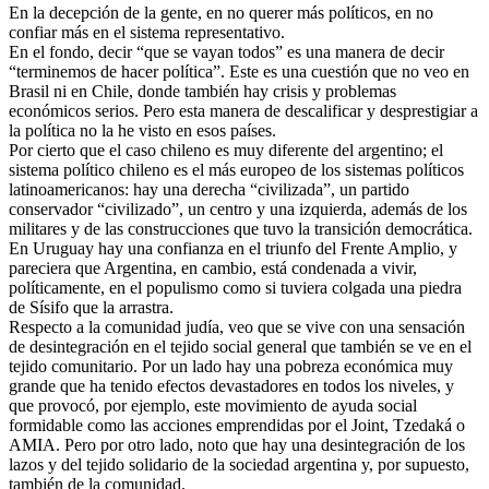
En la decepción de la gente, en no querer más políticos, en no
confiar más en el sistema representativo.
En el fondo, decir “que se vayan todos” es una manera de decir
“terminemos de hacer política”. Este es una cuestión que no veo en
Brasil ni en Chile, donde también hay crisis y problemas
económicos serios. Pero esta manera de descalificar y desprestigiar a
la política no la he visto en esos países.
Por cierto que el caso chileno es muy diferente del argentino; el
sistema político chileno es el más europeo de los sistemas políticos
latinoamericanos: hay una derecha “civilizada”, un partido
conservador “civilizado”, un centro y una izquierda, además de los
militares y de las construcciones que tuvo la transición democrática.
En Uruguay hay una confianza en el triunfo del Frente Amplio, y
pareciera que Argentina, en cambio, está condenada a vivir,
políticamente, en el populismo como si tuviera colgada una piedra
de Sísifo que la arrastra.
Respecto a la comunidad judía, veo que se vive con una sensación
de desintegración en el tejido social general que también se ve en el
tejido comunitario. Por un lado hay una pobreza económica muy
grande que ha tenido efectos devastadores en todos los niveles, y
que provocó, por ejemplo, este movimiento de ayuda social
formidable como las acciones emprendidas por el Joint, Tzedaká o
AMIA. Pero por otro lado, noto que hay una desintegración de los
lazos y del tejido solidario de la sociedad argentina y, por supuesto,
también de la comunidad.