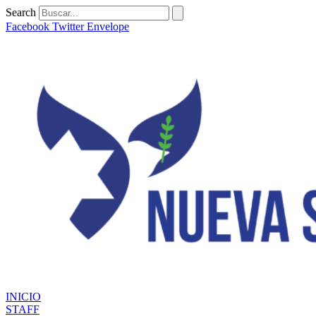
Ir
Search
al
Facebook
Twitter
Envelope
contenido
INICIO
STAFF