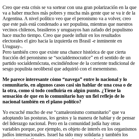
Creo que esta crisis se va sortear con una gran polarización en la que
va a haber muchos más pobres y mucha más gente que se va ir de la
Argentina. A nivel político veo que el peronismo va a volver, creo
que este país está condenado a ser populista, mientras que nuestros
vecinos chilenos, brasileros y uruguayos han zafado del populismo
hace mucho tiempo. Creo que puede influir en los resultados
electorales el giro hacia la izquierda en Brasil -e inminente en
Uruguay-.
Pero también creo que existe una chance histórica de que cierta
fracción del peronismo se “socialdemocratice” en el sentido de un
partido socialdemócrata, escindiéndose de la corriente tradicional de
sesgo populista neoliberal que adquirió con el menemismo.
Me parece interesante cómo “navega” entre lo nacional y lo
comunitario, en algunos casos casi sin hablar de una cosa o de
la otra, como si todo confluiría en algún punto. ¿Tiene la
sensación de que en lo comunitario hay un fiel reflejo de lo
nacional también en el plano político?
Yo escuché mucho de ese “camaleonismo comunitario” que va
adoptando las posturas, los gestos y la manera de hablar y de pensar
del liderazgo nacional. Pero en la comunidad judía hay otras
variables porque, por ejemplo, es objeto de interés en los organismos
judíos internacionales. Israel ha sido muy solidaria y también los