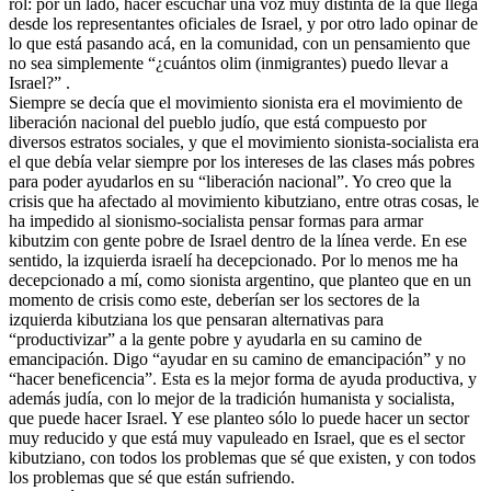
rol: por un lado, hacer escuchar una voz muy distinta de la que llega
desde los representantes oficiales de Israel, y por otro lado opinar de
lo que está pasando acá, en la comunidad, con un pensamiento que
no sea simplemente “¿cuántos olim (inmigrantes) puedo llevar a
Israel?” .
Siempre se decía que el movimiento sionista era el movimiento de
liberación nacional del pueblo judío, que está compuesto por
diversos estratos sociales, y que el movimiento sionista-socialista era
el que debía velar siempre por los intereses de las clases más pobres
para poder ayudarlos en su “liberación nacional”. Yo creo que la
crisis que ha afectado al movimiento kibutziano, entre otras cosas, le
ha impedido al sionismo-socialista pensar formas para armar
kibutzim con gente pobre de Israel dentro de la línea verde. En ese
sentido, la izquierda israelí ha decepcionado. Por lo menos me ha
decepcionado a mí, como sionista argentino, que planteo que en un
momento de crisis como este, deberían ser los sectores de la
izquierda kibutziana los que pensaran alternativas para
“productivizar” a la gente pobre y ayudarla en su camino de
emancipación. Digo “ayudar en su camino de emancipación” y no
“hacer beneficencia”. Esta es la mejor forma de ayuda productiva, y
además judía, con lo mejor de la tradición humanista y socialista,
que puede hacer Israel. Y ese planteo sólo lo puede hacer un sector
muy reducido y que está muy vapuleado en Israel, que es el sector
kibutziano, con todos los problemas que sé que existen, y con todos
los problemas que sé que están sufriendo.