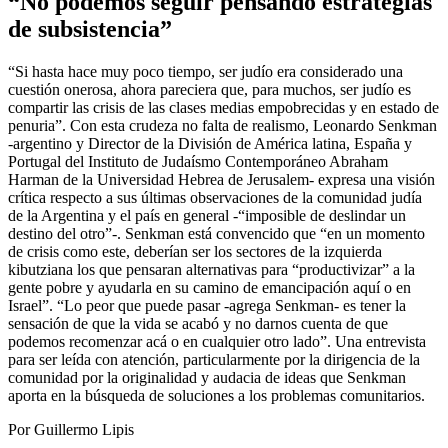
“No podemos seguir pensando estrategias
de subsistencia”
“Si hasta hace muy poco tiempo, ser judío era considerado una
cuestión onerosa, ahora pareciera que, para muchos, ser judío es
compartir las crisis de las clases medias empobrecidas y en estado de
penuria”. Con esta crudeza no falta de realismo, Leonardo Senkman
-argentino y Director de la División de América latina, España y
Portugal del Instituto de Judaísmo Contemporáneo Abraham
Harman de la Universidad Hebrea de Jerusalem- expresa una visión
crítica respecto a sus últimas observaciones de la comunidad judía
de la Argentina y el país en general -“imposible de deslindar un
destino del otro”-. Senkman está convencido que “en un momento
de crisis como este, deberían ser los sectores de la izquierda
kibutziana los que pensaran alternativas para “productivizar” a la
gente pobre y ayudarla en su camino de emancipación aquí o en
Israel”. “Lo peor que puede pasar -agrega Senkman- es tener la
sensación de que la vida se acabó y no darnos cuenta de que
podemos recomenzar acá o en cualquier otro lado”. Una entrevista
para ser leída con atención, particularmente por la dirigencia de la
comunidad por la originalidad y audacia de ideas que Senkman
aporta en la búsqueda de soluciones a los problemas comunitarios.
Por Guillermo Lipis