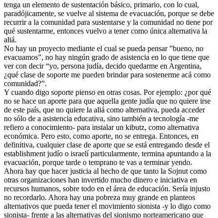
tenga un elemento de sustentación básico, primario, con lo cual,
paradójicamente, se vuelve al sistema de evacuación, porque se debe
recurrir a la comunidad para sustentarse y la comunidad no tiene por
qué sustentarme, entonces vuelvo a tener como única alternativa la
aliá.
No hay un proyecto mediante el cual se pueda pensar ”bueno, no
evacuamos”, no hay ningún grado de asistencia en lo que tiene que
ver con decir “yo, persona judía, decido quedarme en Argentina,
¿qué clase de soporte me pueden brindar para sostenerme acá como
comunidad?”.
Y cuando digo soporte pienso en otras cosas. Por ejemplo: ¿por qué
no se hace un aporte para que aquella gente judía que no quiere irse
de este país, que no quiere la aliá como alternativa, pueda acceder
no sólo de a asistencia educativa, sino también a tecnología -me
refiero a conocimiento- para instalar un kibutz, como alternativa
económica. Pero esto, como aporte, no se entrega. Entonces, en
definitiva, cualquier clase de aporte que se está entregando desde el
establishment judío o israelí particularmente, termina apuntando a la
evacuación, porque tarde o temprano te vas a terminar yendo.
Ahora hay que hacer justicia al hecho de que tanto la Sojnut como
otras organizaciones han invertido mucho dinero e iniciativa en
recursos humanos, sobre todo en el área de educación. Sería injusto
no recordarlo. Ahora hay una pobreza muy grande en planteos
alternativos que pueda tener el movimiento sionista -y lo digo como
sionista- frente a las alternativas del sionismo norteamericano que