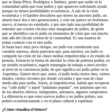
que se llama Pérez, Rodríguez o Jiménez, gente que nadie en la
comunidad sabía que eran judíos y que aparecen solicitando ayuda
porque no tienen posibilidades económicas. A raíz de la crisis
económica y el hambre descubren que tienen un ancestro judío, un
abuelo hace dos o tres generaciones, y esto me parece un fenómeno
nuevo, al menos no estudiado, y por otro lado una posibilidad de
entender que existen círculos muy marginales de judíos, de gente
que se identifica con lo judío en momentos de crisis que van mucho
más allá del círculo central de la comunidad. Es una manera de
tomar contacto con el otro judío.
Si hasta hace muy poco tiempo, ser judío era considerado una
cuestión onerosa, ahora pareciera que, para muchos, ser judío es
compartir las crisis de las clases medias empobrecidas o en estado de
penuria. Entonces la forma de abordar la crisis de pobreza podría, en
un sentido económico, sugerir estrategias de trabajo a otros niveles:
al nivel de la conciencia judía, de qué significa ser judío pobre en la
Argentina. Quiero decir que, antes, el judío tenía ciertos ritos, ciertos
rituales, ciertos circuitos por donde circulaba y que eran de clase
media alta para arriba. Ahora, al empobrecerse, habría que recuperar
esa “calle judía” y aquel “judaísmo popular”, ese judaísmo que era
de los abuelos obreros, inmigrantes, artesanos, algunos campesinos.
La diferencia es que estos nuevos judíos y no judíos pobres, son
pobres económicamente y en el plano cultural y espiritual.
¿Cómo visualiza el futuro?