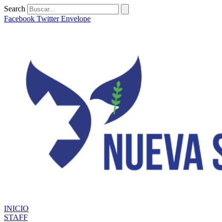
Ir
Search
al
Facebook
Twitter
Envelope
contenido
INICIO
STAFF