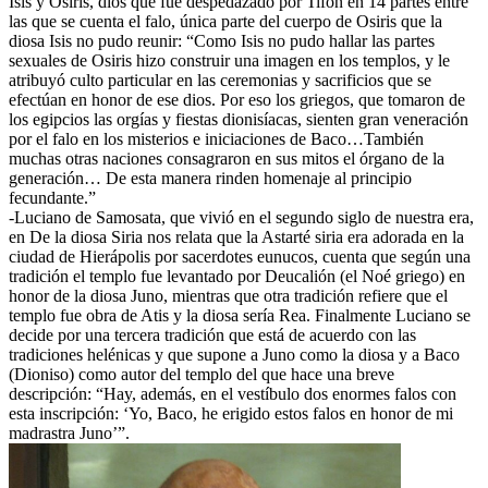
Isis y Osiris, dios que fue despedazado por Tifón en 14 partes entre
las que se cuenta el falo, única parte del cuerpo de Osiris que la
diosa Isis no pudo reunir: “Como Isis no pudo hallar las partes
sexuales de Osiris hizo construir una imagen en los templos, y le
atribuyó culto particular en las ceremonias y sacrificios que se
efectúan en honor de ese dios. Por eso los griegos, que tomaron de
los egipcios las orgías y fiestas dionisíacas, sienten gran veneración
por el falo en los misterios e iniciaciones de Baco…También
muchas otras naciones consagraron en sus mitos el órgano de la
generación… De esta manera rinden homenaje al principio
fecundante.”
-Luciano de Samosata, que vivió en el segundo siglo de nuestra era,
en De la diosa Siria nos relata que la Astarté siria era adorada en la
ciudad de Hierápolis por sacerdotes eunucos, cuenta que según una
tradición el templo fue levantado por Deucalión (el Noé griego) en
honor de la diosa Juno, mientras que otra tradición refiere que el
templo fue obra de Atis y la diosa sería Rea. Finalmente Luciano se
decide por una tercera tradición que está de acuerdo con las
tradiciones helénicas y que supone a Juno como la diosa y a Baco
(Dioniso) como autor del templo del que hace una breve
descripción: “Hay, además, en el vestíbulo dos enormes falos con
esta inscripción: ‘Yo, Baco, he erigido estos falos en honor de mi
madrastra Juno’”.