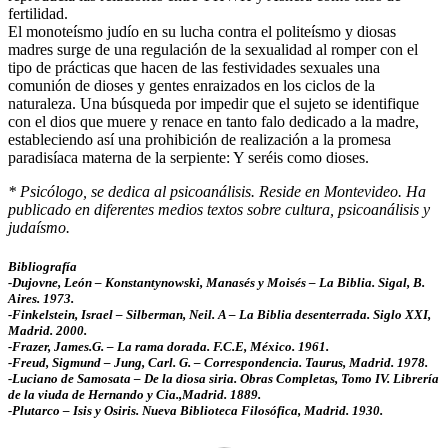
fertilidad.
El monoteísmo judío en su lucha contra el politeísmo y diosas
madres surge de una regulación de la sexualidad al romper con el
tipo de prácticas que hacen de las festividades sexuales una
comunión de dioses y gentes enraizados en los ciclos de la
naturaleza. Una búsqueda por impedir que el sujeto se identifique
con el dios que muere y renace en tanto falo dedicado a la madre,
estableciendo así una prohibición de realización a la promesa
paradisíaca materna de la serpiente: Y seréis como dioses.
* Psicólogo, se dedica al psicoanálisis. Reside en Montevideo. Ha
publicado en diferentes medios textos sobre cultura, psicoanálisis y
judaísmo.
Bibliografía
-Dujovne, León – Konstantynowski, Manasés y Moisés – La Biblia. Sigal, B.
Aires. 1973.
-Finkelstein, Israel – Silberman, Neil. A – La Biblia desenterrada. Siglo XXI,
Madrid. 2000.
-Frazer, James.G. – La rama dorada. F.C.E, México. 1961.
-Freud, Sigmund – Jung, Carl. G. – Correspondencia. Taurus, Madrid. 1978.
-Luciano de Samosata – De la diosa siria. Obras Completas, Tomo IV. Librería
de la viuda de Hernando y Cia.,Madrid. 1889.
-Plutarco – Isis y Osiris. Nueva Biblioteca Filosófica, Madrid. 1930.