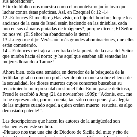
sus adoradores”.
El texto bíblico nos muestra como el monoteísmo judío tuvo que
luchar contra éstas prácticas. Así, en Ezequiel 8: 12 -14
12 -Entonces Él me dijo: ¿Has visto, oh hijo del hombre, lo que los
ancianos de la casa de Israel están haciendo en las tinieblas, cada
uno en sus cámaras pintadas de imágenes?, porque dicen: ¡El Señor
no nos ve! ¡El Señor ha abandonado la tierra!
13 -Luego me dijo: Verás aún más grandes abominaciones, que ellos
están cometiendo.
14 – Entonces me trajo a la entrada de la puerta de la casa del Señor
que miraba hacia el norte: ¡y he aquí que estaban allí sentadas las
mujeres llorando a Tamuz!
Ahora bien, toda esta temática en derredor de la búsqueda de la
fertilidad giraba como no podía ser de otra manera sobre el tema de
la sexualidad, los dioses muertos cuyos consortes buscaban su
renacimiento no representaban sino el falo. En un pasaje delicioso,
Freud le escribió a Jung (21 de noviembre 1909): ”Adonis, etc., me
lo he representado, por mi cuenta, tan sólo como pene. ¡La alegría
de las mujeres cuando aquel a quien creían muerto, resucita, es algo
demasiado patente!”.
Las descripciones que hacen los autores de la antigüedad son
elocuentes en este sentido:
-Plutarco nos trae una cita de Diodoro de Sicilia del mito y rito de