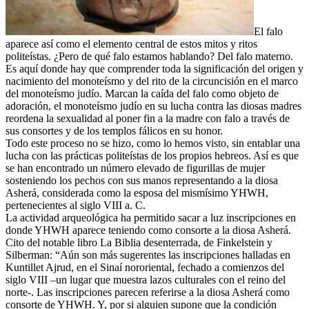
El falo
aparece así como el elemento central de estos mitos y ritos
politeístas. ¿Pero de qué falo estamos hablando? Del falo materno.
Es aquí donde hay que comprender toda la significación del origen y
nacimiento del monoteísmo y del rito de la circuncisión en el marco
del monoteísmo judío. Marcan la caída del falo como objeto de
adoración, el monoteísmo judío en su lucha contra las diosas madres
reordena la sexualidad al poner fin a la madre con falo a través de
sus consortes y de los templos fálicos en su honor.
Todo este proceso no se hizo, como lo hemos visto, sin entablar una
lucha con las prácticas politeístas de los propios hebreos. Así es que
se han encontrado un número elevado de figurillas de mujer
sosteniendo los pechos con sus manos representando a la diosa
Asherá, considerada como la esposa del mismísimo YHWH,
pertenecientes al siglo VIII a. C.
La actividad arqueológica ha permitido sacar a luz inscripciones en
donde YHWH aparece teniendo como consorte a la diosa Asherá.
Cito del notable libro La Biblia desenterrada, de Finkelstein y
Silberman: “Aún son más sugerentes las inscripciones halladas en
Kuntillet Ajrud, en el Sinaí nororiental, fechado a comienzos del
siglo VIII –un lugar que muestra lazos culturales con el reino del
norte-. Las inscripciones parecen referirse a la diosa Asherá como
consorte de YHWH. Y, por si alguien supone que la condición