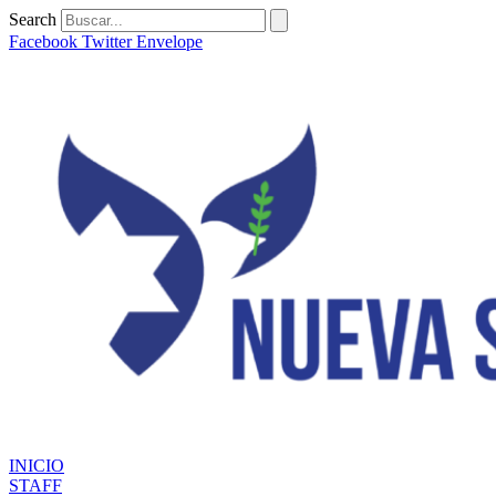
Ir
Search
al
Facebook
Twitter
Envelope
contenido
INICIO
STAFF