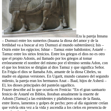
Era la pareja Innana
– Dumuzi entre los sumerios (Inaana la diosa del amor y de la
fertilidad va a buscar al rey Dumuzi al mundo subterráneo); Isis –
Osiris entre los egipcios; Ishtar – Tamuz entre babilonios; Astarté –
Tamuz entre los sirios fenicios. Entre los griegos el dios no es otro
que el propio Adonis, así llamado por los griegos al tomar
erróneamente el nombre del mismo por el término semita Adon, con
el que los fenicios se dirigían al dios Tamuz y que significa Señor.
En Frigia el dios se llamaba Atis, amante de la diosa Cibeles, su
madre en algunas versiones. En Ugarit, mundo cananeo del segundo
milenio, la pareja eran los hermanos Anat – Baal, hijos de Asherá –
El, los dioses principales del panteón ugarítico.
Frazer describe así lo que ocurría en Fenicia: “En el gran santuario
fenicio de Astarté en Biblos, lloraban anualmente la muerte de
Adonis [Tamuz] a las estridentes y plañideras notas de la flauta,
entre lloros, lamentos y golpes de pecho; pero al día siguiente creían
que volvía otra vez a la vida y ascendía a los cielos en presencia de