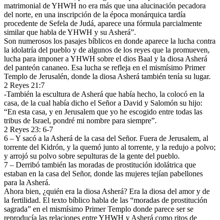
matrimonial de YHWH no era más que una alucinación pecadora
del norte, en una inscripción de la época monárquica tardía
procedente de Sefela de Judá, aparece una fórmula parcialmente
similar que habla de YHWH y su Asherá”.
Son numerosos los pasajes bíblicos en donde aparece la lucha contra
la idolatría del pueblo y de algunos de los reyes que la promueven,
lucha para imponer a YHWH sobre el dios Baal y la diosa Asherá
del panteón cananeo. Esa lucha se refleja en el mismísimo Primer
Templo de Jerusalén, donde la diosa Asherá también tenía su lugar.
2 Reyes 21:7
-También la escultura de Asherá que había hecho, la colocó en la
casa, de la cual había dicho el Señor a David y Salomón su hijo:
“En esta casa, y en Jerusalem que yo he escogido entre todas las
tribus de Israel, pondré mi nombre para siempre”.
2 Reyes 23: 6-7
6 – Y sacó a la Asherá de la casa del Señor. Fuera de Jerusalem, al
torrente del Kidrón, y la quemó junto al torrente, y la redujo a polvo;
y arrojó su polvo sobre sepulturas de la gente del pueblo.
7 – Derribó también las moradas de prostitución idolátrica que
estaban en la casa del Señor, donde las mujeres tejían pabellones
para la Asherá.
Ahora bien, ¿quién era la diosa Asherá? Era la diosa del amor y de
la fertilidad. El texto bíblico habla de las “moradas de prostitución
sagrada” en el mismísimo Primer Templo donde parece ser se
reproducía las relaciones entre YHWH y Asherá como ritos de