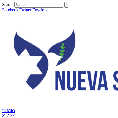
Ir
Search
al
Facebook
Twitter
Envelope
contenido
INICIO
STAFF