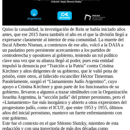
Quiso la casualidad, la investigación de Rein se había iniciado años
antes, que ese 2015 fuera también el año en el que la división llegó a
expresarse claramente al interior de esta comunidad. La muerte del
fiscal Alberto Nisman, a comienzos de ese año, volcó a la DAIA a
un paulatino pero persistente acercamiento a los partidos de
centroderecha y opositores al gobierno, teniendo un rol político
clave una vez que su alianza llegó al poder, pues esta entidad
impulsó la denuncia por “Traición a la Patria” contra Cristina
Kirchner y altos dirigentes de su gobierno, que le valió pena de
prisión, entre otros, al fallecido excanciller Héctor Timerman.
Paralelamente, surgió el “Llamamiento Judío Argentino”, cuyo
apoyo a Cristina Kirchner y gran parte de los funcionarios de su
gobierno, llevaron a algunos a trazar similitudes con la Organización
Israelita Argentina, la “sección judía” del primer peronismo, pero el
«Llamamiento» fue más inorgánico y abierto a otras expresiones del
progresismo judío, como el ICUF, que entre 1953 y 1955, últimos
años del inicial peronismo, mantuvo un fuerte enfrentamiento con
este gobierno.
Este fue el contexto en el que Shlomo Slutzky, miembro de esta
redacción y con una trayectoria de más dos décadas como