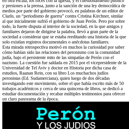
en otra escala, los roces con la Iglesia, y el cuestionamiento público
y presiones a la prensa, junto a la sanción de una ley democrática de
medios por parte del gobierno provocó, en palabras de un editor de
Clarín, un “periodismo de guerra” contra Cristina Kirchner, similar
al que inicialmente sufrió el gobierno de Juan Perón. Pero por sobre
todo, la fuerte disputa al interior de la sociedad, en la que amigos y
familiares dejaron de dirigirse la palabra, llevó a gran parte de la
sociedad a considerar que se estaba reeditando una historia de la que
solo existían registros documentales o anécdotas familiares.
Esta mirada retrospectiva motivó en muchos la curiosidad por saber
cómo habían sido las relaciones del peronismo con la comunidad
judía, bajo el persistente mito de las simpatías de Perón con el
nazismo. La cuestión fue saldada en 2015 por el vicepresidente de la
Universidad de Tel Aviv y doctor en Historia por dicha casa de
estudios, Raanan Rein, con su libro Los muchachos judíos
peronistas (Ed. Sudamerciana), quien luego de dos décadas
investigando este movimiento, sobre el que había escrito más de 50
trabajos académicos y cerca de una quincena de libros, se dedicó a
estudiar documentación y recabar múltiples testimonios para ofrecer
un claro panorama de la época.