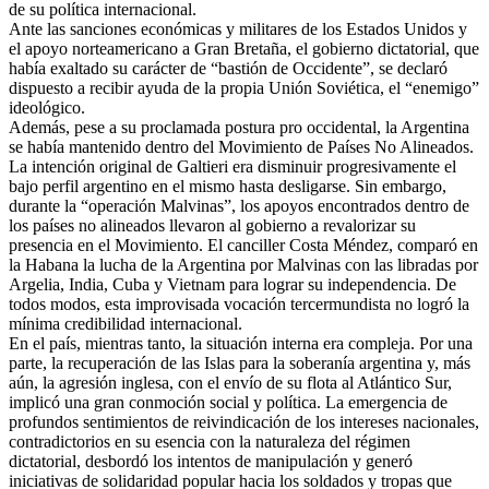
de su política internacional.
Ante las sanciones económicas y militares de los Estados Unidos y
el apoyo norteamericano a Gran Bretaña, el gobierno dictatorial, que
había exaltado su carácter de “bastión de Occidente”, se declaró
dispuesto a recibir ayuda de la propia Unión Soviética, el “enemigo”
ideológico.
Además, pese a su proclamada postura pro occidental, la Argentina
se había mantenido dentro del Movimiento de Países No Alineados.
La intención original de Galtieri era disminuir progresivamente el
bajo perfil argentino en el mismo hasta desligarse. Sin embargo,
durante la “operación Malvinas”, los apoyos encontrados dentro de
los países no alineados llevaron al gobierno a revalorizar su
presencia en el Movimiento. El canciller Costa Méndez, comparó en
la Habana la lucha de la Argentina por Malvinas con las libradas por
Argelia, India, Cuba y Vietnam para lograr su independencia. De
todos modos, esta improvisada vocación tercermundista no logró la
mínima credibilidad internacional.
En el país, mientras tanto, la situación interna era compleja. Por una
parte, la recuperación de las Islas para la soberanía argentina y, más
aún, la agresión inglesa, con el envío de su flota al Atlántico Sur,
implicó una gran conmoción social y política. La emergencia de
profundos sentimientos de reivindicación de los intereses nacionales,
contradictorios en su esencia con la naturaleza del régimen
dictatorial, desbordó los intentos de manipulación y generó
iniciativas de solidaridad popular hacia los soldados y tropas que