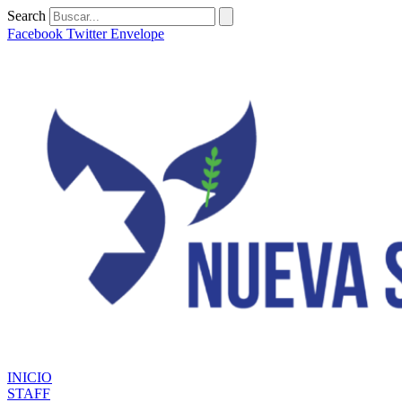
Ir
Search
al
Facebook
Twitter
Envelope
contenido
INICIO
STAFF