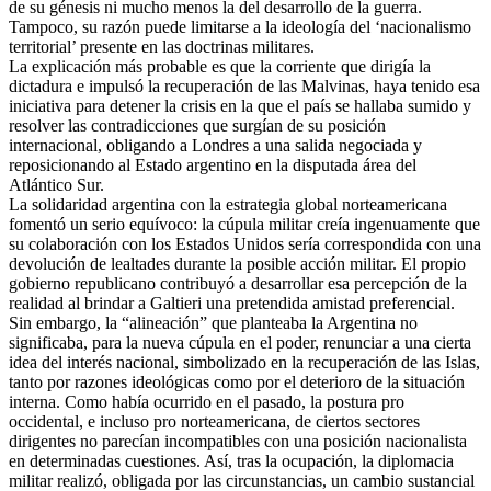
de su génesis ni mucho menos la del desarrollo de la guerra.
Tampoco, su razón puede limitarse a la ideología del ‘nacionalismo
territorial’ presente en las doctrinas militares.
La explicación más probable es que la corriente que dirigía la
dictadura e impulsó la recuperación de las Malvinas, haya tenido esa
iniciativa para detener la crisis en la que el país se hallaba sumido y
resolver las contradicciones que surgían de su posición
internacional, obligando a Londres a una salida negociada y
reposicionando al Estado argentino en la disputada área del
Atlántico Sur.
La solidaridad argentina con la estrategia global norteamericana
fomentó un serio equívoco: la cúpula militar creía ingenuamente que
su colaboración con los Estados Unidos sería correspondida con una
devolución de lealtades durante la posible acción militar. El propio
gobierno republicano contribuyó a desarrollar esa percepción de la
realidad al brindar a Galtieri una pretendida amistad preferencial.
Sin embargo, la “alineación” que planteaba la Argentina no
significaba, para la nueva cúpula en el poder, renunciar a una cierta
idea del interés nacional, simbolizado en la recuperación de las Islas,
tanto por razones ideológicas como por el deterioro de la situación
interna. Como había ocurrido en el pasado, la postura pro
occidental, e incluso pro norteamericana, de ciertos sectores
dirigentes no parecían incompatibles con una posición nacionalista
en determinadas cuestiones. Así, tras la ocupación, la diplomacia
militar realizó, obligada por las circunstancias, un cambio sustancial