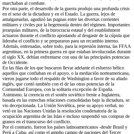
marchaban al combate.
Por otra parte, el desarrollo de la guerra produjo una profunda crisis
en el seno de la dictadura y en el Estado. La guerra, lejos de
amalgamarlas, agudizó las pugnas entre las diversas corrientes
militares y civiles por la hegemonía dentro del régimen. Importantes
jerarquías militares, de la burocracia estatal y del establishment
actuaron durante el conflicto apostando al desgaste de la cúpula que
lideraba el conflicto y se prepararon para un recambio interno.
Además, entrenadas, sobre todo, para la represión interna, las FFAA
argentinas, en la primera guerra en que estaban involucradas durante
el siglo XX, debían enfrentarse con una de las principales potencias
de Occidente.
En las filas de los que buscaron llevar adelante el esfuerzo bélico
aquellos que confiaban en el apoyo, o la mediación norteamericana,
vieron jugarse todo el respaldo de Washington a favor de su aliado
inglés, que contó también con el de las otras potencias de la
Comunidad Europea, con la solitaria excepción de España.
Asimismo, la creencia en el sostén soviético frente a Inglaterra,
basada en las estrechas relaciones consolidadas bajo la dictadura, se
vio decepcionada. La Unión Soviética, pese su apoyo verbal, no
vetó en las Naciones Unidas la resolución condenatoria de la
ocupación argentina de las Islas e incluso suspendió sus compras de
granos en el transcurso del conflicto.
Por el contrario, fueron los países latinoamericanos -desde Brasil y
Perú a Cuba- así como el amplio campo de naciones del Tercer