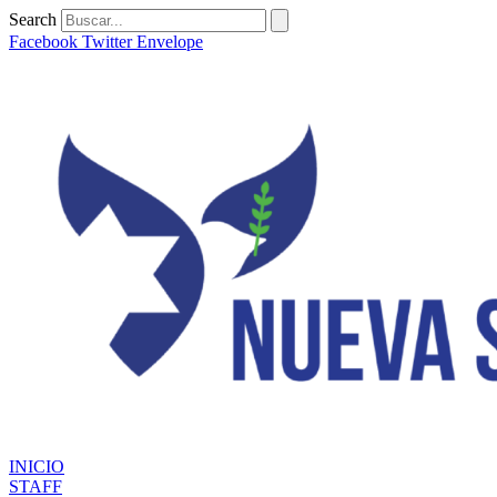
Ir
Search
al
Facebook
Twitter
Envelope
contenido
INICIO
STAFF