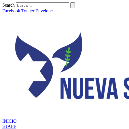
Ir
Search
al
Facebook
Twitter
Envelope
contenido
INICIO
STAFF