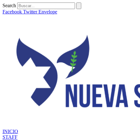
Ir
Search
al
Facebook
Twitter
Envelope
contenido
INICIO
STAFF