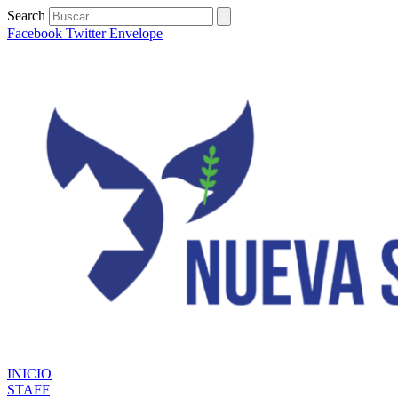
Ir
Search
al
Facebook
Twitter
Envelope
contenido
INICIO
STAFF