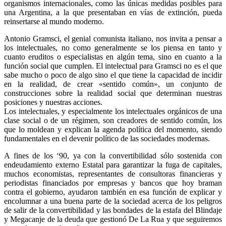
organismos internacionales, como las únicas medidas posibles para
una Argentina, a la que presentaban en vías de extinción, pueda
reinsertarse al mundo moderno.
Antonio Gramsci, el genial comunista italiano, nos invita a pensar a
los intelectuales, no como generalmente se los piensa en tanto y
cuanto eruditos o especialistas en algún tema, sino en cuanto a la
función social que cumplen. El intelectual para Gramsci no es el que
sabe mucho o poco de algo sino el que tiene la capacidad de incidir
en la realidad, de crear «sentido común», un conjunto de
construcciones sobre la realidad social que determinan nuestras
posiciones y nuestras acciones.
Los intelectuales, y especialmente los intelectuales orgánicos de una
clase social o de un régimen, son creadores de sentido común, los
que lo moldean y explican la agenda política del momento, siendo
fundamentales en el devenir político de las sociedades modernas.
A fines de los ‘90, ya con la convertibilidad sólo sostenida con
endeudamiento externo Estatal para garantizar la fuga de capitales,
muchos economistas, representantes de consultoras financieras y
periodistas financiados por empresas y bancos que hoy braman
contra el gobierno, ayudaron también en esa función de explicar y
encolumnar a una buena parte de la sociedad acerca de los peligros
de salir de la convertibilidad y las bondades de la estafa del Blindaje
y Megacanje de la deuda que gestionó De La Rua y que seguiremos