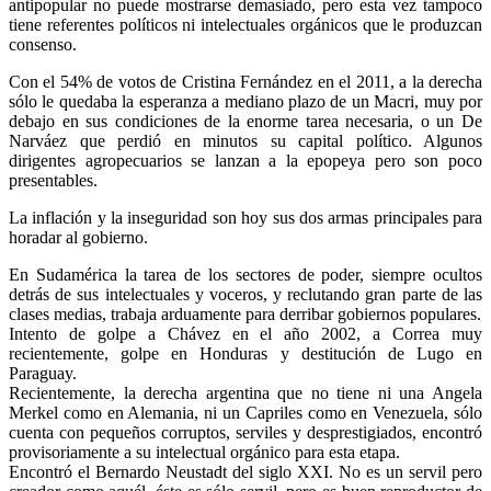
antipopular no puede mostrarse demasiado, pero esta vez tampoco
tiene referentes políticos ni intelectuales orgánicos que le produzcan
consenso.
Con el 54% de votos de Cristina Fernández en el 2011, a la derecha
sólo le quedaba la esperanza a mediano plazo de un Macri, muy por
debajo en sus condiciones de la enorme tarea necesaria, o un De
Narváez que perdió en minutos su capital político. Algunos
dirigentes agropecuarios se lanzan a la epopeya pero son poco
presentables.
La inflación y la inseguridad son hoy sus dos armas principales para
horadar al gobierno.
En Sudamérica la tarea de los sectores de poder, siempre ocultos
detrás de sus intelectuales y voceros, y reclutando gran parte de las
clases medias, trabaja arduamente para derribar gobiernos populares.
Intento de golpe a Chávez en el año 2002, a Correa muy
recientemente, golpe en Honduras y destitución de Lugo en
Paraguay.
Recientemente, la derecha argentina que no tiene ni una Angela
Merkel como en Alemania, ni un Capriles como en Venezuela, sólo
cuenta con pequeños corruptos, serviles y desprestigiados, encontró
provisoriamente a su intelectual orgánico para esta etapa.
Encontró el Bernardo Neustadt del siglo XXI. No es un servil pero