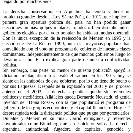
pagando por muchos años.
La derecha conservadora en Argentina ha tenido y tiene un
problema grande: desde la Ley Sáenz Peña, de 1912, que implicó la
primera gran apertura política del país, no han podido ganar
elecciones limpias: golpes militares, fraudes o bien disciplinando a
gobiernos elegidos por el voto popular, han sido su modus operandi.
Con la única excepción de la reelección de Menem en 1995 y la
elección de De La Rua en 1999, nunca las mayorías populares han
convalidado con el voto un programa de gobierno de nuestras clases
dominantes, independientemente de que muchos gobiernos luego lo
llevaran a cabo. Esto explica gran parte de nuestra conflictividad
política.
Sin embargo, una parte no menor de nuestra población apoyó la
dictadura militar, disfrutó y avaló el saqueo en los ‘90 y hoy se
siente en las antípodas de este gobierno, por lo que tiene de bueno o
por sus flaquezas. Después de la explosión del 2001 y del proceso
abierto en el 2003, la derecha argentina quedó sin referentes
políticos y mediáticos. Allá lejos queda Bernardo Neustadt, el genial
inventor de «Doña Rosa», con la que popularizó el programa de
gobierno de los grupos económicos y el capital financiero. Hoy está
desprestigiada toda la dirigencia política que pugna por gerenciarlos.
Duhalde y Menem en su final, Carrió extinguida, y referentes
coyunturales como Blumberg que se deshicieron solos. La derecha
argentina, antinacional, fugadora de capitales, genocida y