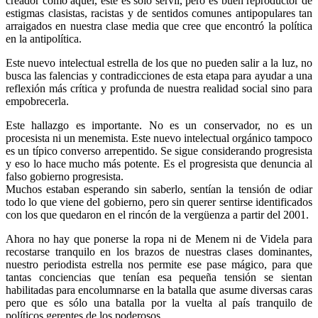
creador como aquél, éste es sólo servil, pero es buen reproductor de
estigmas clasistas, racistas y de sentidos comunes antipopulares tan
arraigados en nuestra clase media que cree que encontró la política
en la antipolítica.
Este nuevo intelectual estrella de los que no pueden salir a la luz, no
busca las falencias y contradicciones de esta etapa para ayudar a una
reflexión más crítica y profunda de nuestra realidad social sino para
empobrecerla.
Este hallazgo es importante. No es un conservador, no es un
procesista ni un menemista. Este nuevo intelectual orgánico tampoco
es un típico converso arrepentido. Se sigue considerando progresista
y eso lo hace mucho más potente. Es el progresista que denuncia al
falso gobierno progresista.
Muchos estaban esperando sin saberlo, sentían la tensión de odiar
todo lo que viene del gobierno, pero sin querer sentirse identificados
con los que quedaron en el rincón de la vergüenza a partir del 2001.
Ahora no hay que ponerse la ropa ni de Menem ni de Videla para
recostarse tranquilo en los brazos de nuestras clases dominantes,
nuestro periodista estrella nos permite ese pase mágico, para que
tantas conciencias que tenían esa pequeña tensión se sientan
habilitadas para encolumnarse en la batalla que asume diversas caras
pero que es sólo una batalla por la vuelta al país tranquilo de
políticos gerentes de los poderosos.