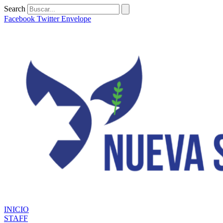
Ir
Search
al
Facebook
Twitter
Envelope
contenido
INICIO
STAFF