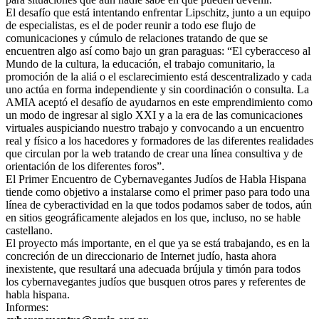
El desafío que está intentando enfrentar Lipschitz, junto a un equipo
de especialistas, es el de poder reunir a todo ese flujo de
comunicaciones y cúmulo de relaciones tratando de que se
encuentren algo así como bajo un gran paraguas: “El cyberacceso al
Mundo de la cultura, la educación, el trabajo comunitario, la
promoción de la aliá o el esclarecimiento está descentralizado y cada
uno actúa en forma independiente y sin coordinación o consulta. La
AMIA aceptó el desafío de ayudarnos en este emprendimiento como
un modo de ingresar al siglo XXI y a la era de las comunicaciones
virtuales auspiciando nuestro trabajo y convocando a un encuentro
real y físico a los hacedores y formadores de las diferentes realidades
que circulan por la web tratando de crear una línea consultiva y de
orientación de los diferentes foros”.
El Primer Encuentro de Cybernavegantes Judíos de Habla Hispana
tiende como objetivo a instalarse como el primer paso para todo una
línea de cyberactividad en la que todos podamos saber de todos, aún
en sitios geográficamente alejados en los que, incluso, no se hable
castellano.
El proyecto más importante, en el que ya se está trabajando, es en la
concreción de un direccionario de Internet judío, hasta ahora
inexistente, que resultará una adecuada brújula y timón para todos
los cybernavegantes judíos que busquen otros pares y referentes de
habla hispana.
Informes: