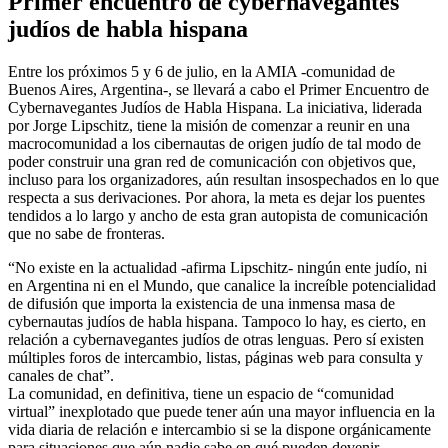
Primer encuentro de cybernavegantes
judíos de habla hispana
Entre los próximos 5 y 6 de julio, en la AMIA -comunidad de
Buenos Aires, Argentina-, se llevará a cabo el Primer Encuentro de
Cybernavegantes Judíos de Habla Hispana. La iniciativa, liderada
por Jorge Lipschitz, tiene la misión de comenzar a reunir en una
macrocomunidad a los cibernautas de origen judío de tal modo de
poder construir una gran red de comunicación con objetivos que,
incluso para los organizadores, aún resultan insospechados en lo que
respecta a sus derivaciones. Por ahora, la meta es dejar los puentes
tendidos a lo largo y ancho de esta gran autopista de comunicación
que no sabe de fronteras.
“No existe en la actualidad -afirma Lipschitz- ningún ente judío, ni
en Argentina ni en el Mundo, que canalice la increíble potencialidad
de difusión que importa la existencia de una inmensa masa de
cybernautas judíos de habla hispana. Tampoco lo hay, es cierto, en
relación a cybernavegantes judíos de otras lenguas. Pero sí existen
múltiples foros de intercambio, listas, páginas web para consulta y
canales de chat”.
La comunidad, en definitiva, tiene un espacio de “comunidad
virtual” inexplotado que puede tener aún una mayor influencia en la
vida diaria de relación e intercambio si se la dispone orgánicamente
para situaciones que aún nadie sabe en qué pueden devenir.