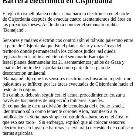
Barrera electrónica en Cisjordania
El ejército israelí planea colocar una barrera electrónica en el norte
de Cisjordania después de evacuar cuatro asentamientos del área en
los próximos meses. Así lo dio a conocer el semanario militar
‘Bamajané’.
Sensores y radares electrónicos controlarán el tránsito palestino entre
la parte de Cisjordania que Israel planea dejar y otras áreas del
territorio donde permanecerán los colonos judíos, así queda
registrado en la última edición del semanario Bamajané.
Israel planea desmantelar los 21 asentamientos judíos de Gaza y
cuatro del norte de Cisjordania como parte de su plan de
desconexión unilateral.
‘Bamajané’ dijo que los sensores electrónicos buscarán impedir que
palestinos se infiltren por las áreas evacuadas de Cisjordania hacia el
resto de la región.
En cambio, deberán seguir con el actual procedimiento: cruzar a
través de los puestos de inspección militares israelíes.
El comandante de una división de tecnología del ejército israelí,
identificado sólo como teniente coronel Alon, manifestó a la
publicación: «Sería más simple construir dos barreras en el área, y
que eso sea todo». Sin embargo, explicó que al colocar sensores
electrónicos en lugar de barreras, se evitará la necesidad de confiscar
tierras agrícolas.