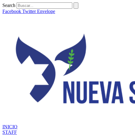
Ir
Search
al
Facebook
Twitter
Envelope
contenido
INICIO
STAFF