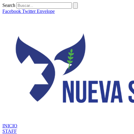
Ir
Search
al
Facebook
Twitter
Envelope
contenido
INICIO
STAFF