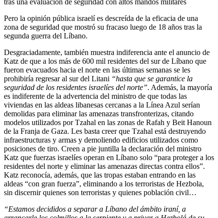
tras una evaluación de seguridad con altos mandos militares
Pero la opinión pública israelí es descreída de la eficacia de una
zona de seguridad que mostró su fracaso luego de 18 años tras la
segunda guerra del Líbano.
Desgraciadamente, también muestra indiferencia ante el anuncio de
Katz de que a los más de 600 mil residentes del sur de Líbano que
fueron evacuados hacia el norte en las últimas semanas se les
prohibiría regresar al sur del Litani
“hasta que se garantice la
seguridad de los residentes israelíes del norte”
. Además, la mayoría
es indiferente de la advertencia del ministro de que todas las
viviendas en las aldeas libanesas cercanas a la Línea Azul serían
demolidas para eliminar las amenazas transfronterizas, citando
modelos utilizados por Tzahal en las zonas de Rafah y Beit Hanoun
de la Franja de Gaza. Les basta creer que Tzahal está destruyendo
infraestructuras y armas y demoliendo edificios utilizados como
posiciones de tiro. Creen a pie juntilla la declaración del ministro
Katz que fuerzas israelíes operan en Líbano solo “para proteger a los
residentes del norte y eliminar las amenazas directas contra ellos”.
Katz reconocía, además, que las tropas estaban entrando en las
aldeas “con gran fuerza”, eliminando a los terroristas de Hezbola,
sin discernir quienes son terroristas y quienes población civil…
“Estamos decididos a separar a Líbano del ámbito iraní, a
arrancarle los colmillos a la serpiente y a privar a Hezbolá de su