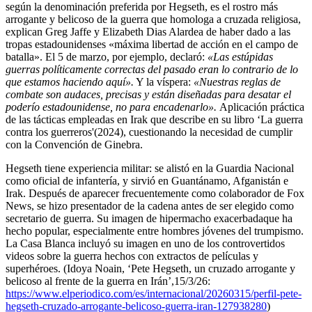
según la denominación preferida por Hegseth, es el rostro más
arrogante y belicoso de la guerra que homologa a cruzada religiosa,
explican Greg Jaffe y Elizabeth Dias Alardea de haber dado a las
tropas estadounidenses «máxima libertad de acción en el campo de
batalla». El 5 de marzo, por ejemplo, declaró:
«Las estúpidas
guerras políticamente correctas del pasado eran lo contrario de lo
que estamos haciendo aquí».
Y la víspera:
«Nuestras reglas de
combate son audaces, precisas y están diseñadas para desatar el
poderío estadounidense, no para encadenarlo».
Aplicación práctica
de las tácticas empleadas en Irak que describe en su libro ‘La guerra
contra los guerreros'(2024), cuestionando la necesidad de cumplir
con la Convención de Ginebra.
Hegseth tiene experiencia militar: se alistó en la Guardia Nacional
como oficial de infantería, y sirvió en Guantánamo, Afganistán e
Irak. Después de aparecer frecuentemente como colaborador de Fox
News, se hizo presentador de la cadena antes de ser elegido como
secretario de guerra. Su imagen de hipermacho exacerbadaque ha
hecho popular, especialmente entre hombres jóvenes del trumpismo.
La Casa Blanca incluyó su imagen en uno de los controvertidos
videos sobre la guerra hechos con extractos de películas y
superhéroes. (Idoya Noain, ‘Pete Hegseth, un cruzado arrogante y
belicoso al frente de la guerra en Irán’,15/3/26:
https://www.elperiodico.com/es/internacional/20260315/perfil-pete-
hegseth-cruzado-arrogante-belicoso-guerra-iran-127938280
)