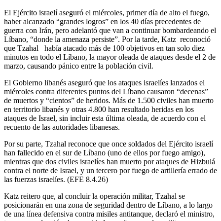
El Ejército israelí aseguró el miércoles, primer día de alto el fuego,
haber alcanzado “grandes logros” en los 40 días precedentes de
guerra con Irán, pero adelantó que van a continuar bombardeando el
Líbano, “donde la amenaza persiste”. Por la tarde, Katz reconoció
que Tzahal había atacado más de 100 objetivos en tan solo diez
minutos en todo el Líbano, la mayor oleada de ataques desde el 2 de
marzo, causando pánico entre la población civil.
El Gobierno libanés aseguró que los ataques israelíes lanzados el
miércoles contra diferentes puntos del Líbano causaron “decenas”
de muertos y “cientos” de heridos. Más de 1.500 civiles han muerto
en territorio libanés y otras 4.800 han resultado heridas en los
ataques de Israel, sin incluir esta última oleada, de acuerdo con el
recuento de las autoridades libanesas.
Por su parte, Tzahal reconoce que once soldados del Ejército israelí
han fallecido en el sur de Líbano (uno de ellos por fuego amigo),
mientras que dos civiles israelíes han muerto por ataques de Hizbulá
contra el norte de Israel, y un tercero por fuego de artillería errado de
las fuerzas israelíes. (EFE 8.4.26)
Katz reitero que, al concluir la operación militar, Tzahal se
posicionarán en una zona de seguridad dentro de Líbano, a lo largo
de una línea defensiva contra misiles antitanque, declaró el ministro,