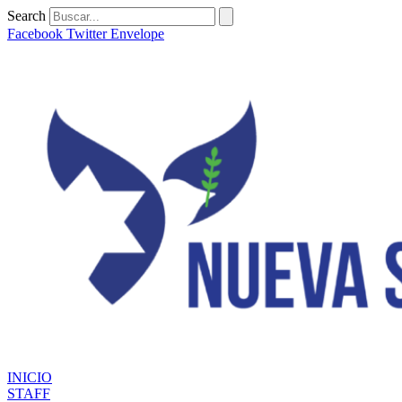
Ir
Search
al
Facebook
Twitter
Envelope
contenido
INICIO
STAFF