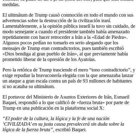
medidas.
El ultimátum de Trump causó conmoción en todo el mundo con sus
advertencias sobre la destrucción de la civilización iraní.
Lamentablemente, a la opinión pública israelí la tuvo sin cuidado, de
modo semejante a cuando el presidente también había amenazado
repetidamente con hacer retroceder a Irán a la «Edad de Piedra».
Algunos pocos pedían no tomarlo en serio alegando que los
mensajes de Trump eran contradictorios, pues también escribió
«Dios bendiga al gran pueblo de Irán», al que previamente había
prometido liberar de la opresión de los Ayatolas.
Pero la retórica de Trump trasciende el mero “tono contradictorio”, y
exige repudiar la bravuconería elegida con la que amenazaba lanzar
un ataque a gran escala contra un país de 93 millones de habitantes
si no acataba su ultimátum.
El portavoz del Ministerio de Asuntos Exteriores de Irán, Esmaeil
Baqaei, respondió a lo que calificó de «fuerza bruta» por parte de
Trump en una publicación en la plataforma social X:
“El poder de la cultura, la lógica y la fe de una nación
‘CIVILIZADA’ en su justa causa prevalecerá sin duda sobre la
lógica de la fuerza bruta”,
escribió Baqaei.