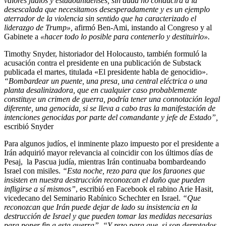
valores judíos y estadounidenses, sin duda no conducirá a la
desescalada que necesitamos desesperadamente y es un ejemplo
aterrador de la violencia sin sentido que ha caracterizado el
liderazgo de Trump»,
afirmó Ben-Ami, instando al Congreso y al
Gabinete a
«hacer todo lo posible para contenerlo y destituirlo».
Timothy Snyder, historiador del Holocausto, también formuló la
acusación contra el presidente en una publicación de Substack
publicada el martes, titulada «El presidente habla de genocidio».
“Bombardear un puente, una presa, una central eléctrica o una
planta desalinizadora, que en cualquier caso probablemente
constituye un crimen de guerra, podría tener una connotación legal
diferente, una genocida, si se lleva a cabo tras la manifestación de
intenciones genocidas por parte del comandante y jefe de Estado”,
escribió Snyder
Para algunos judíos, el inminente plazo impuesto por el presidente a
Irán adquirió mayor relevancia al coincidir con los últimos días de
Pesaj, la Pascua judía, mientras Irán continuaba bombardeando
Israel con misiles.
“Esta noche, rezo para que los faraones que
insisten en nuestra destrucción reconozcan el daño que pueden
infligirse a sí mismos”
, escribió en Facebook el rabino Arie Hasit,
vicedecano del Seminario Rabínico Schechter en Israel.
“Que
reconozcan que Irán puede dejar de lado su insistencia en la
destrucción de Israel y que pueden tomar las medidas necesarias
para poner fin a esta guerra”
.
“Y rezo para que, si son derrotados