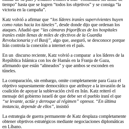
tiempo” hasta que se logren “todos los objetivos” y se consiga “la
victoria en la campaña”.
Katz volvió a afirmar que
“los líderes iraníes supervivientes huyen
como ratas hacia los túneles”
, desde donde dijo que ordenan los
ataques. Añadió que
“las cámaras frigoríficas de los hospitales
iraníes están llenas de miles de efectivos de la Guardia
Revolucionaria y el Basij”,
algo que, aseguró, se desconoce porque
Irán controla la conexión a internet en el país.
En un discurso reciente, Katz volvió a comparar a los líderes de la
República Islámica con los de Hamás en la Franja de Gaza,
afirmando que están “alineados” y que ambos se esconden en
túneles.
La comparación, sin embargo, omite completamente para Gaza el
objetivo supuestamente democrático que atribuye a la invasión de la
coalición de apoyar la sublevación civil en Irán. Katz reiteró el
mensaje del gobierno israelí de que debe ser el pueblo iraní el que
“se levante, actúe y derroque al régimen”
opresor.
“En última
instancia, depende de ellos”
, insistió
La estrategia de guerra permanente de Katz desplaza completamente
obtener objetivos estratégicos mediante negociaciones diplomáticas
en Líbano.