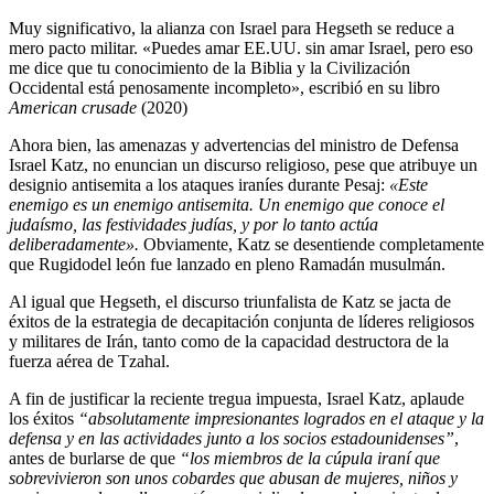
Muy significativo, la alianza con Israel para Hegseth se reduce a
mero pacto militar. «Puedes amar EE.UU. sin amar Israel, pero eso
me dice que tu conocimiento de la Biblia y la Civilización
Occidental está penosamente incompleto», escribió en su libro
American crusade
(2020)
Ahora bien, las amenazas y advertencias del ministro de Defensa
Israel Katz, no enuncian un discurso religioso, pese que atribuye un
designio antisemita a los ataques iraníes durante Pesaj:
«Este
enemigo es un enemigo antisemita. Un enemigo que conoce el
judaísmo, las festividades judías, y por lo tanto actúa
deliberadamente».
Obviamente, Katz se desentiende completamente
que Rugidodel león fue lanzado en pleno Ramadán musulmán.
Al igual que Hegseth, el discurso triunfalista de Katz se jacta de
éxitos de la estrategia de decapitación conjunta de líderes religiosos
y militares de Irán, tanto como de la capacidad destructora de la
fuerza aérea de Tzahal.
A fin de justificar la reciente tregua impuesta, Israel Katz, aplaude
los éxitos
“absolutamente impresionantes logrados en el ataque y la
defensa y en las actividades junto a los socios estadounidenses”
,
antes de burlarse de que
“los miembros de la cúpula iraní que
sobrevivieron son unos cobardes que abusan de mujeres, niños y