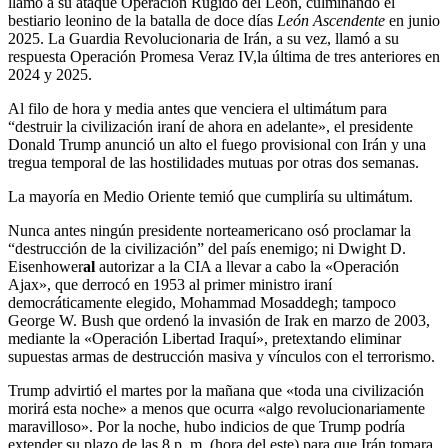
llamó a su ataque Operación Rugido del León, culminando el
bestiario leonino de la batalla de doce días
León Ascendente
en junio
2025. La Guardia Revolucionaria de Irán, a su vez, llamó a su
respuesta Operación Promesa Veraz IV,la última de tres anteriores en
2024 y 2025.
Al filo de hora y media antes que venciera el ultimátum para
“destruir la civilización iraní de ahora en adelante», el presidente
Donald Trump anunció un alto el fuego provisional con Irán y una
tregua temporal de las hostilidades mutuas por otras dos semanas.
La mayoría en Medio Oriente temió que cumpliría su ultimátum.
Nunca antes ningún presidente norteamericano osó proclamar la
“destrucción de la civilización” del país enemigo; ni Dwight D.
Eisenhower
al
autorizar a la CIA a llevar a cabo la «Operación
Ajax», que derrocó en 1953 al primer ministro iraní
democráticamente elegido, Mohammad Mosaddegh; tampoco
George W. Bush que ordenó la invasión de Irak en marzo de 2003,
mediante la «Operación Libertad Iraquí», pretextando eliminar
supuestas armas de destrucción masiva y vínculos con el terrorismo.
Trump advirtió el martes por la mañana que «toda una civilización
morirá esta noche» a menos que ocurra «algo revolucionariamente
maravilloso». Por la noche, hubo indicios de que Trump podría
extender su plazo de las 8 p. m. (hora del este) para que Irán tomara