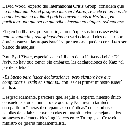
David Wood, experto del International Crisis Group, considera que
«a medida que Israel progresa más en Líbano, se mete en un tipo de
combates que en realidad podría convenir más a Hezbolá, en
particular una guerra de guerrillas basada en ataques relámpago».
El ejército libanés, por su parte, anunció que sus tropas
«se están
reposicionando y redesplegando»
en varias localidades del sur por
donde avanzan las tropas israelíes, por temor a quedar cercadas o ser
blanco de ataques.
Para Eyal Zisser, especialista en Líbano de la Universidad de Tel
Aviv, no hay que tomar, sin embargo, las declaraciones de Katz “al
pie de la letra”.
«Es bueno para hacer declaraciones, pero siempre hay que
comprobar si están en sintonía»
con las del primer ministro israelí,
analiza.
Desgraciadamente, pareciera que, según el experto, nuestro único
consuelo es que el ministro de guerra y Netanyahu también
compartirían “meras discrepancias semánticas” en las odiosas
batallas de palabras envenenadas en una situación semejante a los
supuestos malentendidos lingüísticos entre Trump y su Cruzado
ministro de guerra fundamentalista.