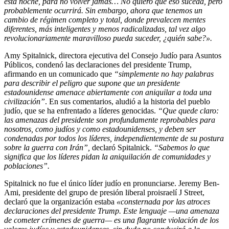
esta noche, para no volver jamás…
No quiero que eso suceda, pero
probablemente ocurrirá. Sin embargo, ahora que tenemos un
cambio de régimen completo y total, donde prevalecen mentes
diferentes, más inteligentes y menos radicalizadas, tal vez algo
revolucionariamente maravilloso pueda suceder, ¿quién sabe?».
Amy Spitalnick, directora ejecutiva del Consejo Judío para Asuntos
Públicos, condenó las declaraciones del presidente Trump,
afirmando en un comunicado que
“simplemente no hay palabras
para describir el peligro que supone que un presidente
estadounidense amenace abiertamente con aniquilar a toda una
civilización”
. En sus comentarios, aludió a la historia del pueblo
judío, que se ha enfrentado a líderes genocidas.
“Que quede claro:
las amenazas del presidente son profundamente reprobables para
nosotros, como judíos y como estadounidenses, y deben ser
condenadas por todos los líderes, independientemente de su postura
sobre la guerra con Irán”,
declaró Spitalnick.
“Sabemos lo que
significa que los líderes pidan la aniquilación de comunidades y
poblaciones”.
Spitalnick no fue el único líder judío en pronunciarse. Jeremy Ben-
Ami, presidente del grupo de presión liberal proisraelí J Street,
declaró que la organización estaba
«consternada por las atroces
declaraciones del presidente Trump. Este lenguaje —una amenaza
de cometer crímenes de guerra— es una flagrante violación de los