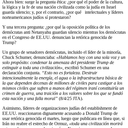
Ahora bien: surge la pregunta ética: ¿por qué el poder de la cultura,
la lógica y la fe de una nación civilizada como la judía en Israel
guarda silencio; y, por el contrario, ¿por qué intelectuales y líderes
norteamericanos judíos sí protestaron?
Y una tercera pregunta: ¿por qué la oposición política de los
demócratas anti Netanyahu guardan silencio mientras los demócratas
en el Congreso de EE.UU. denuncian la retórica genocida de
Trump?
Un grupo de senadores demócratas, incluido el líder de la minoría,
Chuck Schumer, denunciaba:
«Hablamos hoy con una sola voz y un
solo propósito: condenar la amenaza del presidente Trump de
extinguir a toda una civilización»,
escribió Schumer en una
declaración conjunta.
“
Esto no es fortaleza. Destruir
intencionalmente la energía, el agua o la infraestructura básica de
la que dependen decenas de millones de civiles para castigar a los
mismos civiles que sufren a manos del régimen iraní constituiría un
crimen de guerra, una traición a los valores sobre los que se fundó
esta nación y una falla moral”
(8/4/25 JTA).
Asimismo, líderes de organizaciones judías del establishment de
EE.UU. reaccionaron dignamente acusando a Donald Trump de
usar retórica genocida el martes, luego que publicara en línea que, si
Irán no reabre el estrecho de Ormuz,
«toda una civilización morirá