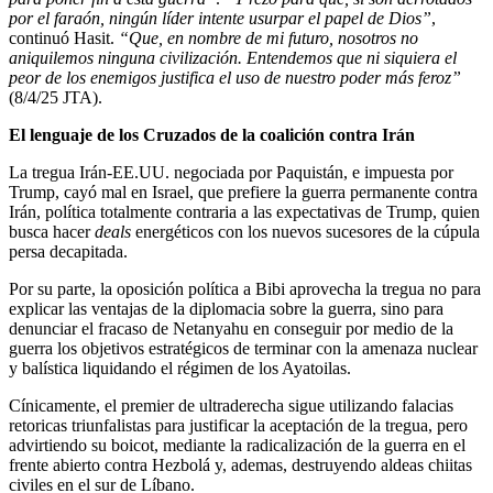
por el faraón, ningún líder intente usurpar el papel de Dios”
,
continuó Hasit.
“Que, en nombre de mi futuro, nosotros no
aniquilemos ninguna civilización.
Entendemos que ni siquiera el
peor de los enemigos justifica el uso de nuestro poder más feroz”
(8/4/25 JTA).
El lenguaje de los Cruzados de la coalición contra Irán
La tregua Irán-EE.UU. negociada por Paquistán, e impuesta por
Trump, cayó mal en Israel, que prefiere la guerra permanente contra
Irán, política totalmente contraria a las expectativas de Trump, quien
busca hacer
deals
energéticos con los nuevos sucesores de la cúpula
persa decapitada.
Por su parte, la oposición política a Bibi aprovecha la tregua no para
explicar las ventajas de la diplomacia sobre la guerra, sino para
denunciar el fracaso de Netanyahu en conseguir por medio de la
guerra los objetivos estratégicos de terminar con la amenaza nuclear
y balística liquidando el régimen de los Ayatoilas.
Cínicamente, el premier de ultraderecha sigue utilizando falacias
retoricas triunfalistas para justificar la aceptación de la tregua, pero
advirtiendo su boicot, mediante la radicalización de la guerra en el
frente abierto contra Hezbolá y, ademas, destruyendo aldeas chiitas
civiles en el sur de Líbano.