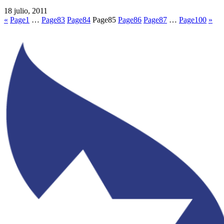
18 julio, 2011
«
Page
1
…
Page
83
Page
84
Page
85
Page
86
Page
87
…
Page
100
»