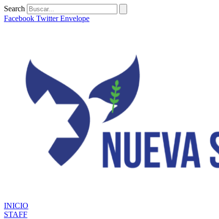
Ir
Search
al
Facebook
Twitter
Envelope
contenido
INICIO
STAFF