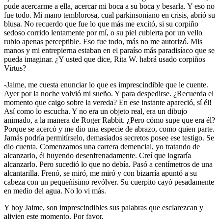
pude acercarme a ella, acercar mi boca a su boca y besarla. Y eso no
fue todo. Mi mano temblorosa, cual parkinsoniano en crisis, abrió su
blusa. No recuerdo que fue lo que más me excitó, si su corpiño
sedoso corrido lentamente por mí, o su piel cubierta por un vello
rubio apenas perceptible. Eso fue todo, más no me autorizó. Mis
manos y mi entrepierna estaban en el paraíso más paradisíaco que se
pueda imaginar. ¿Y usted que dice, Rita W. habrá usado corpiños
Virtus?
-Jaime, me cuesta enunciar lo que es imprescindible que le cuente.
Ayer por la noche volvió mi sueño. Y para despedirse. ¿Recuerda el
momento que caigo sobre la vereda? En ese instante apareció, sí él!
Así como lo escucha. Y no era un objeto real, era un dibujo
animado, a la manera de Roger Rabbit. ¿Pero cómo supe que era él?
Porque se acercó y me dio una especie de abrazo, como quien parte.
Jamás podría permitírselo, demasiados secretos posee ese testigo. Se
dio cuenta. Comenzamos una carrera demencial, yo tratando de
alcanzarlo, él huyendo desenfrenadamente. Creí que lograría
alcanzarlo. Pero sucedió lo que no debía. Pasó a centímetros de una
alcantarilla. Frenó, se miró, me miró y con bizarría apuntó a su
cabeza con un pequeñísimo revólver. Su cuerpito cayó pesadamente
en medio del agua. No lo vi más.
Y hoy Jaime, son imprescindibles sus palabras que esclarezcan y
alivien este momento. Por favor.