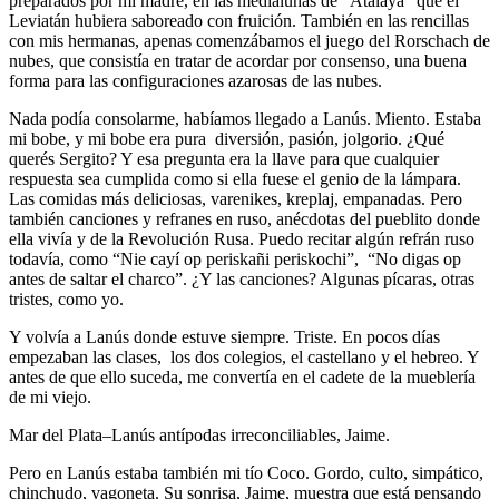
preparados por mi madre, en las medialunas de “Atalaya” que el
Leviatán hubiera saboreado con fruición. También en las rencillas
con mis hermanas, apenas comenzábamos el juego del Rorschach de
nubes, que consistía en tratar de acordar por consenso, una buena
forma para las configuraciones azarosas de las nubes.
Nada podía consolarme, habíamos llegado a Lanús. Miento. Estaba
mi bobe, y mi bobe era pura diversión, pasión, jolgorio. ¿Qué
querés Sergito? Y esa pregunta era la llave para que cualquier
respuesta sea cumplida como si ella fuese el genio de la lámpara.
Las comidas más deliciosas, varenikes, kreplaj, empanadas. Pero
también canciones y refranes en ruso, anécdotas del pueblito donde
ella vivía y de la Revolución Rusa. Puedo recitar algún refrán ruso
todavía, como “Nie cayí op periskañi periskochi”, “No digas op
antes de saltar el charco”. ¿Y las canciones? Algunas pícaras, otras
tristes, como yo.
Y volvía a Lanús donde estuve siempre. Triste. En pocos días
empezaban las clases, los dos colegios, el castellano y el hebreo. Y
antes de que ello suceda, me convertía en el cadete de la mueblería
de mi viejo.
Mar del Plata–Lanús antípodas irreconciliables, Jaime.
Pero en Lanús estaba también mi tío Coco. Gordo, culto, simpático,
chinchudo, vagoneta. Su sonrisa, Jaime, muestra que está pensando