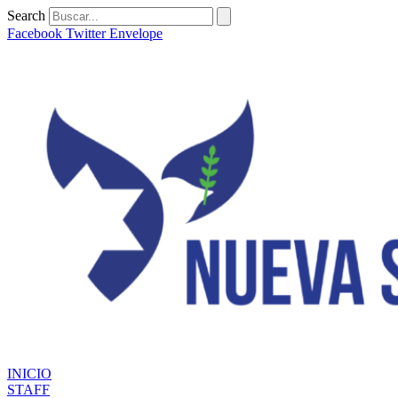
Ir
Search
al
Facebook
Twitter
Envelope
contenido
INICIO
STAFF