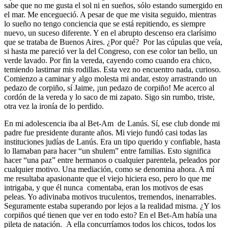
sabe que no me gusta el sol ni en sueños, sólo estando sumergido en
el mar. Me encegueció. A pesar de que me visita seguido, mientras
lo sueño no tengo conciencia que se está repitiendo, es siempre
nuevo, un suceso diferente. Y en el abrupto descenso era clarísimo
que se trataba de Buenos Aires. ¿Por qué? Por las cúpulas que veía,
si hasta me pareció ver la del Congreso, con ese color tan bello, un
verde lavado. Por fin la vereda, cayendo como cuando era chico,
temiendo lastimar mis rodillas. Esta vez no encuentro nada, curioso.
Comienzo a caminar y algo molesta mi andar, estoy arrastrando un
pedazo de corpiño, sí Jaime, ¡un pedazo de corpiño! Me acerco al
cordón de la vereda y lo saco de mi zapato. Sigo sin rumbo, triste,
otra vez la ironía de lo perdido.
En mi adolescencia iba al Bet-Am de Lanús. Sí, ese club donde mi
padre fue presidente durante años. Mi viejo fundó casi todas las
instituciones judías de Lanús. Era un tipo querido y confiable, hasta
lo llamaban para hacer “un shulem” entre familias. Esto significa
hacer “una paz” entre hermanos o cualquier parentela, peleados por
cualquier motivo. Una mediación, como se denomina ahora. A mí
me resultaba apasionante que el viejo hiciera eso, pero lo que me
intrigaba, y que él nunca comentaba, eran los motivos de esas
peleas. Yo adivinaba motivos truculentos, tremendos, inenarrables.
Seguramente estaba superando por lejos a la realidad misma. ¿Y los
corpiños qué tienen que ver en todo esto? En el Bet-Am había una
pileta de natación. A ella concurríamos todos los chicos, todos los