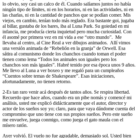
lo obvio, soy casi un calco de él. Cuando salíamos juntos no había
ningún tipo de límites, ni en los horarios, ni en las actividades, ni en
las charlas, ni en la cantidad de panchos que se podían comer. Mis
viejos, en cambio, tenían todo más reglado. Era bastante goi, jugaba
al billar, gustaba de los bares, iba al Luna Park. Su goiedad en mi
infancia, me producía cierta inquietud pero mucha curiosidad. Con
él asomé por primera vez en mi vida a ese “otro mundo”. Me
llevaba al centro, al Cine Real a ver dibujos animados. Allí vimos
una versión animada de “Rebelión en la granja” de Orwell. Esa
sátira al comunismo donde los chanchos cuando toman el poder
tienen como lema “Todos los animales son iguales pero los
chanchos son más iguales”. Habré tenido por esa época unos 9 años.
Me llevo al Luna a ver boxeo y me regaló para un cumpleaños
“Cuentos sobre temas de Shakespeare”. Esas iniciaciones,
afortunadamente, no tienen retorno.
2-Es tan raro venir acá después de tantos años. Se respira libertad.
Recuerdo que hace años, cuando era un pibe nomás y comencé mi
análisis, usted me explicó didácticamente que el autor, director y
actor de los sueños soy yo; claro, para que vaya dándome cuenta del
compromiso que uno tiene con sus propios sueños. Pero este sueño
me envuelve, juega conmigo, como juega el gato maula con el
mísero ratón.
Ayer volvió. El vuelo no fue agradable, demasiado sol. Usted bien