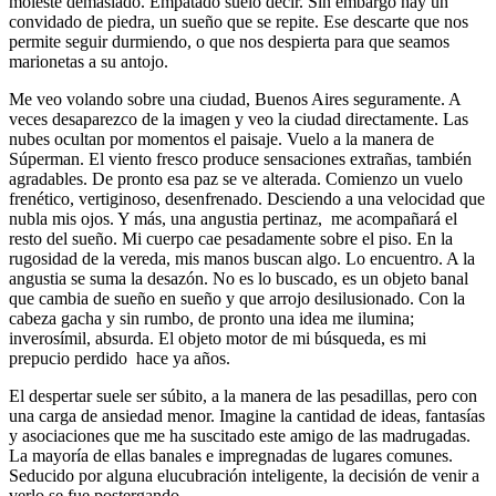
moleste demasiado. Empatado suelo decir. Sin embargo hay un
convidado de piedra, un sueño que se repite. Ese descarte que nos
permite seguir durmiendo, o que nos despierta para que seamos
marionetas a su antojo.
Me veo volando sobre una ciudad, Buenos Aires seguramente. A
veces desaparezco de la imagen y veo la ciudad directamente. Las
nubes ocultan por momentos el paisaje. Vuelo a la manera de
Súperman. El viento fresco produce sensaciones extrañas, también
agradables. De pronto esa paz se ve alterada. Comienzo un vuelo
frenético, vertiginoso, desenfrenado. Desciendo a una velocidad que
nubla mis ojos. Y más, una angustia pertinaz, me acompañará el
resto del sueño. Mi cuerpo cae pesadamente sobre el piso. En la
rugosidad de la vereda, mis manos buscan algo. Lo encuentro. A la
angustia se suma la desazón. No es lo buscado, es un objeto banal
que cambia de sueño en sueño y que arrojo desilusionado. Con la
cabeza gacha y sin rumbo, de pronto una idea me ilumina;
inverosímil, absurda. El objeto motor de mi búsqueda, es mi
prepucio perdido hace ya años.
El despertar suele ser súbito, a la manera de las pesadillas, pero con
una carga de ansiedad menor. Imagine la cantidad de ideas, fantasías
y asociaciones que me ha suscitado este amigo de las madrugadas.
La mayoría de ellas banales e impregnadas de lugares comunes.
Seducido por alguna elucubración inteligente, la decisión de venir a
verlo se fue postergando.