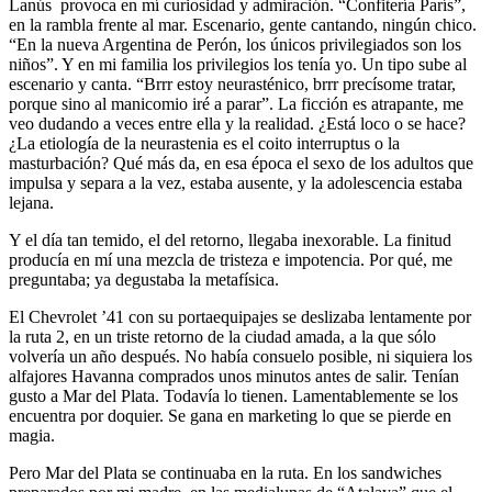
Lanús provoca en mí curiosidad y admiración. “Confitería París”,
en la rambla frente al mar. Escenario, gente cantando, ningún chico.
“En la nueva Argentina de Perón, los únicos privilegiados son los
niños”. Y en mi familia los privilegios los tenía yo. Un tipo sube al
escenario y canta. “Brrr estoy neurasténico, brrr precísome tratar,
porque sino al manicomio iré a parar”. La ficción es atrapante, me
veo dudando a veces entre ella y la realidad. ¿Está loco o se hace?
¿La etiología de la neurastenia es el coito interruptus o la
masturbación? Qué más da, en esa época el sexo de los adultos que
impulsa y separa a la vez, estaba ausente, y la adolescencia estaba
lejana.
Y el día tan temido, el del retorno, llegaba inexorable. La finitud
producía en mí una mezcla de tristeza e impotencia. Por qué, me
preguntaba; ya degustaba la metafísica.
El Chevrolet ’41 con su portaequipajes se deslizaba lentamente por
la ruta 2, en un triste retorno de la ciudad amada, a la que sólo
volvería un año después. No había consuelo posible, ni siquiera los
alfajores Havanna comprados unos minutos antes de salir. Tenían
gusto a Mar del Plata. Todavía lo tienen. Lamentablemente se los
encuentra por doquier. Se gana en marketing lo que se pierde en
magia.
Pero Mar del Plata se continuaba en la ruta. En los sandwiches