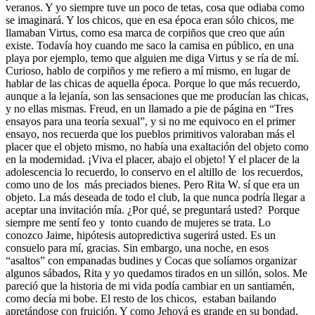
veranos. Y yo siempre tuve un poco de tetas, cosa que odiaba como
se imaginará. Y los chicos, que en esa época eran sólo chicos, me
llamaban Virtus, como esa marca de corpiños que creo que aún
existe. Todavía hoy cuando me saco la camisa en público, en una
playa por ejemplo, temo que alguien me diga Virtus y se ría de mí.
Curioso, hablo de corpiños y me refiero a mí mismo, en lugar de
hablar de las chicas de aquella época. Porque lo que más recuerdo,
aunque a la lejanía, son las sensaciones que me producían las chicas,
y no ellas mismas. Freud, en un llamado a pie de página en “Tres
ensayos para una teoría sexual”, y si no me equivoco en el primer
ensayo, nos recuerda que los pueblos primitivos valoraban más el
placer que el objeto mismo, no había una exaltación del objeto como
en la modernidad. ¡Viva el placer, abajo el objeto! Y el placer de la
adolescencia lo recuerdo, lo conservo en el altillo de los recuerdos,
como uno de los más preciados bienes. Pero Rita W. sí que era un
objeto. La más deseada de todo el club, la que nunca podría llegar a
aceptar una invitación mía. ¿Por qué, se preguntará usted? Porque
siempre me sentí feo y tonto cuando de mujeres se trata. Lo
conozco Jaime, hipótesis autopredictiva sugerirá usted. Es un
consuelo para mí, gracias. Sin embargo, una noche, en esos
“asaltos” con empanadas budines y Cocas que solíamos organizar
algunos sábados, Rita y yo quedamos tirados en un sillón, solos. Me
pareció que la historia de mi vida podía cambiar en un santiamén,
como decía mi bobe. El resto de los chicos, estaban bailando
apretándose con fruición. Y como Jehová es grande en su bondad,