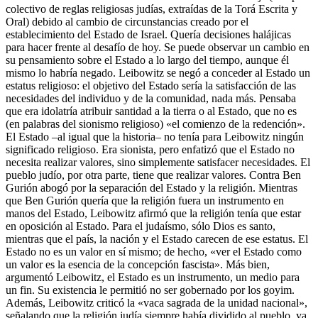
colectivo de reglas religiosas judías, extraídas de la Torá Escrita y
Oral) debido al cambio de circunstancias creado por el
establecimiento del Estado de Israel. Quería decisiones halájicas
para hacer frente al desafío de hoy. Se puede observar un cambio en
su pensamiento sobre el Estado a lo largo del tiempo, aunque él
mismo lo habría negado. Leibowitz se negó a conceder al Estado un
estatus religioso: el objetivo del Estado sería la satisfacción de las
necesidades del individuo y de la comunidad, nada más. Pensaba
que era idolatría atribuir santidad a la tierra o al Estado, que no es
(en palabras del sionismo religioso) «el comienzo de la redención».
El Estado –al igual que la historia– no tenía para Leibowitz ningún
significado religioso. Era sionista, pero enfatizó que el Estado no
necesita realizar valores, sino simplemente satisfacer necesidades. El
pueblo judío, por otra parte, tiene que realizar valores. Contra Ben
Gurión abogó por la separación del Estado y la religión. Mientras
que Ben Gurión quería que la religión fuera un instrumento en
manos del Estado, Leibowitz afirmó que la religión tenía que estar
en oposición al Estado. Para el judaísmo, sólo Dios es santo,
mientras que el país, la nación y el Estado carecen de ese estatus. El
Estado no es un valor en sí mismo; de hecho, «ver el Estado como
un valor es la esencia de la concepción fascista». Más bien,
argumentó Leibowitz, el Estado es un instrumento, un medio para
un fin. Su existencia le permitió no ser gobernado por los goyim.
Además, Leibowitz criticó la «vaca sagrada de la unidad nacional»,
señalando que la religión judía siempre había dividido al pueblo, ya