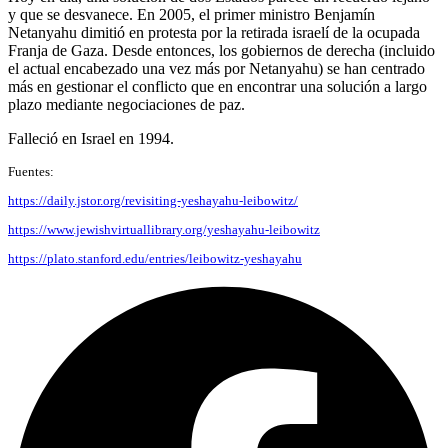
y que se desvanece. En 2005, el primer ministro Benjamín
Netanyahu dimitió en protesta por la retirada israelí de la ocupada
Franja de Gaza. Desde entonces, los gobiernos de derecha (incluido
el actual encabezado una vez más por Netanyahu) se han centrado
más en gestionar el conflicto que en encontrar una solución a largo
plazo mediante negociaciones de paz.
Falleció en Israel en 1994.
Fuentes:
https://daily.jstor.org/revisiting-yeshayahu-leibowitz/
https://www.jewishvirtuallibrary.org/yeshayahu-leibowitz
https://plato.stanford.edu/entries/leibowitz-yeshayahu