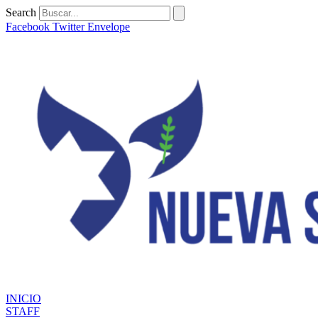
Ir
Search
al
Facebook
Twitter
Envelope
contenido
INICIO
STAFF