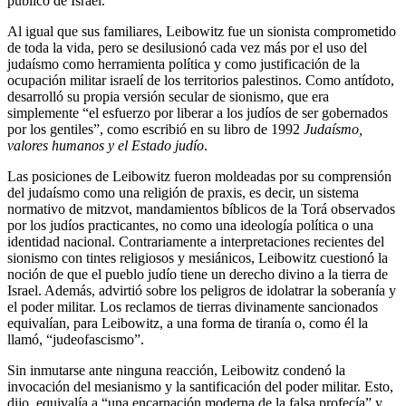
público de Israel.
Al igual que sus familiares, Leibowitz fue un sionista comprometido
de toda la vida, pero se desilusionó cada vez más por el uso del
judaísmo como herramienta política y como justificación de la
ocupación militar israelí de los territorios palestinos. Como antídoto,
desarrolló su propia versión secular de sionismo, que era
simplemente “el esfuerzo por liberar a los judíos de ser gobernados
por los gentiles”, como escribió en su libro de 1992
Judaísmo,
valores humanos y el Estado judío
.
Las posiciones de Leibowitz fueron moldeadas por su comprensión
del judaísmo como una religión de praxis, es decir, un sistema
normativo de mitzvot, mandamientos bíblicos de la Torá observados
por los judíos practicantes, no como una ideología política o una
identidad nacional. Contrariamente a interpretaciones recientes del
sionismo con tintes religiosos y mesiánicos, Leibowitz cuestionó la
noción de que el pueblo judío tiene un derecho divino a la tierra de
Israel. Además, advirtió sobre los peligros de idolatrar la soberanía y
el poder militar. Los reclamos de tierras divinamente sancionados
equivalían, para Leibowitz, a una forma de tiranía o, como él la
llamó, “judeofascismo”.
Sin inmutarse ante ninguna reacción, Leibowitz condenó la
invocación del mesianismo y la santificación del poder militar. Esto,
dijo, equivalía a “una encarnación moderna de la falsa profecía” y