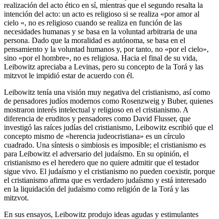
realización del acto ético en sí, mientras que el segundo resalta la
intención del acto: un acto es religioso si se realiza «por amor al
cielo «, no es religioso cuando se realiza en función de las
necesidades humanas y se basa en la voluntad arbitraria de una
persona. Dado que la moralidad es autónoma, se basa en el
pensamiento y la voluntad humanos y, por tanto, no «por el cielo»,
sino «por el hombre», no es religiosa. Hacia el final de su vida,
Leibowitz apreciaba a Levinas, pero su concepto de la Torá y las
mitzvot le impidió estar de acuerdo con él.
Leibowitz tenía una visión muy negativa del cristianismo, así como
de pensadores judíos modernos como Rosenzweig y Buber, quienes
mostraron interés intelectual y religioso en el cristianismo. A
diferencia de eruditos y pensadores como David Flusser, que
investigó las raíces judías del cristianismo, Leibowitz escribió que el
concepto mismo de «herencia judeocristiana» es un círculo
cuadrado. Una síntesis o simbiosis es imposible; el cristianismo es
para Leibowitz el adversario del judaísmo. En su opinión, el
cristianismo es el heredero que no quiere admitir que el testador
sigue vivo. El judaísmo y el cristianismo no pueden coexistir, porque
el cristianismo afirma que es verdadero judaísmo y está interesado
en la liquidación del judaísmo como religión de la Torá y las
mitzvot.
En sus ensayos, Leibowitz produjo ideas agudas y estimulantes