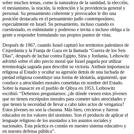
sobre muchos temas, como la naturaleza de la santidad, la elección,
el mesianismo, la oración, la redención y la providencia general y
personal. Su pensamiento coherente y provocador le dio una
posición destacada en el pensamiento judío contemporáneo,
especialmente en Israel. Su pensamiento, incluso cuando es
cuestionado, es estimulante y poderoso e invita o incluso obliga a la
gente a responder formulando sus propios puntos de vista.
Después de 1967, cuando Israel capturó los territorios palestinos de
Cisjordania y la Franja de Gaza en la llamada “Guerra de los Seis
Días”, después de luchar contra Egipto, Siria y Jordania, Leibowitz
advirtió sobre el alto precio moral que Israel pagaría por utilizar
terminología sagrada para describir su victoria. Atribuir importancia
religiosa al Estado y ocultar su agresión detrás de una fachada de
piedad religiosa constituye una forma de idolatría, argumentó, que
conduce a atrocidades morales cometidas en nombre del Estado.
Sobre la masacre en el pueblo de Qibya en 1953, Leibowitz
escribió: “Debemos preguntarnos: ¿de dónde vienen estos jóvenes
que no tienen escrúpulos morales para cometer tales atrocidades y
que tienen la necesidad de llevar a cabo tales actos de venganza?
Estos jóvenes no son la chusma. Más bien, crecieron y fueron
educados en los valores del sionismo. Son el producto de aplicar el
lenguaje religioso de los asustados a los asuntos sociales y
nacionales. Esta práctica es común en nuestro sistema educativo y
en nuestra defensa pública”.