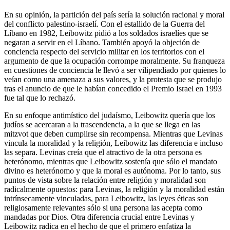
En su opinión, la partición del país sería la solución racional y moral
del conflicto palestino-israelí. Con el estallido de la Guerra del
Líbano en 1982, Leibowitz pidió a los soldados israelíes que se
negaran a servir en el Líbano. También apoyó la objeción de
conciencia respecto del servicio militar en los territorios con el
argumento de que la ocupación corrompe moralmente. Su franqueza
en cuestiones de conciencia le llevó a ser vilipendiado por quienes lo
veían como una amenaza a sus valores, y la protesta que se produjo
tras el anuncio de que le habían concedido el Premio Israel en 1993
fue tal que lo rechazó.
En su enfoque antimístico del judaísmo, Leibowitz quería que los
judíos se acercaran a la trascendencia, a la que se llega en las
mitzvot que deben cumplirse sin recompensa. Mientras que Levinas
vincula la moralidad y la religión, Leibowitz las diferencia e incluso
las separa. Levinas creía que el atractivo de la otra persona es
heterónomo, mientras que Leibowitz sostenía que sólo el mandato
divino es heterónomo y que la moral es autónoma. Por lo tanto, sus
puntos de vista sobre la relación entre religión y moralidad son
radicalmente opuestos: para Levinas, la religión y la moralidad están
intrínsecamente vinculadas, para Leibowitz, las leyes éticas son
religiosamente relevantes sólo si una persona las acepta como
mandadas por Dios. Otra diferencia crucial entre Levinas y
Leibowitz radica en el hecho de que el primero enfatiza la