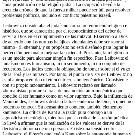
“una prostitución de la religión judía”. La ocupación llevó a la
creencia errónea de que la fuerza militar puede ser útil para resolver
problemas políticos, incluido el conflicto palestino-israelí.
Leibowitz consideraba el judaísmo como un fenómeno religioso e
histórico, que se caracteriza por el reconocimiento del deber de
servir a Dios en el cumplimiento de las mitzvot. El servicio a Dios
de acuerdo con las normas halájicas vinculantes debe ser «por sí
mismo» (li-shemah), y su propósito no está diseñado para lograr la
perfección personal o mejorar la sociedad. Por tanto, la religión no
es un medio para alcanzar ningún fin específico. Para Leibowitz el
judaísmo no es humanismo, ni un sentimiento, ni un conjunto de
recuerdos. Los judíos tienen la obligación de tomar sobre sí el yugo
de la Torá y las mitzvot. Por tanto, el punto de vista de Leibowitz no
es ni antropocéntrico ni etnocéntrico, sino teocéntrico. Consistente
con su propio razonamiento, Leibowitz rechazó ser llamado
«humanista», porque se trata de una noción antropocéntrica que
concibe al ser humano como un valor supremo. Bajo la influencia de
Maimónides, Leibowitz destacó la trascendencia de Dios, a quien no
podemos conocer. Su pensamiento contiene también elementos
kantianos. La crítica de Kant a la razón pura condujo a un
agnosticismo teológico, mientras que su crítica de la razón práctica
lo llevó a afirmar que la realización de los valores se deriva de la
decisión autónoma de una persona. Existe una tensión entre
Leibowitz, el filósofo que leyó a Kant sobre la autonomía humana y