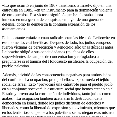
«Lo que ocurrió en junio de 1967 transformó a Israel», dijo en una
entrevista en 1985, «en un instrumento para la dominación violenta
de otro pueblo». Esa victoria significó que Israel estaba ahora
inmerso en una guerra de conquista, en lugar de una guerra de
defensa, como lo demuestra la continua expansión de los
asentamientos.
Es importante enfatizar cuán radicales eran las ideas de Leibowitz en
ese momento: casi heréticas. Después de todo, los judíos europeos
fueron víctimas de persecución y genocidio sólo unas décadas antes.
Leibowitz obligó a sus conciudadanos (muchos de ellos
supervivientes de campos de concentración y refugiados) a
preguntarse si el trauma del Holocausto justificaba la ocupación del
pueblo palestino.
Además, advirtió de las consecuencias negativas para ambos lados
del conflicto. La ocupación, predijo Leibowitz, corroería el tejido
social de Israel. Esto “provocará una catástrofe para el pueblo judío
en su conjunto; socavará la estructura social que hemos creado en el
Estado y provocará la corrupción de individuos, tanto judíos como
árabes”. La ocupación también aceleraría la destrucción de la
democracia en Israel, donde los judíos disfrutan de derechos y
libertades, como la libertad de expresión y movimiento, mientras que
en los territorios ocupados a los palestinos se les niegan esas mismas