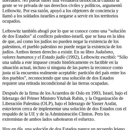
libertades. No puede haber una verdadera democracia cuando la
gente se ve privada de sus derechos civiles y políticos, argumentó
Leibowitz. Por esa razón, apoyó a los objetores de conciencia y
llamó a los soldados israelíes a negarse a servir en los territorios
ocupados.
Leibowitz también abogó por lo que se conoce como una “solución
de dos Estados” al conflicto palestino-israelí, que se basa en la idea
de que, así como los judíos no pueden negar la existencia de los
palestinos, el pueblo palestino no puede negar la existencia de los
judíos. Ambos tienen derecho a existir. En su libro
Judaísmo,
valores humanos y el Estado judío
(1992), Leibowitz escribió: “Sólo
una salida a este impasse creado históricamente es factible en la
situación actual, incluso si ninguna de las partes la reconoce como
justa ni la encuentra realmente aceptable: partición del país entre los
dos pueblos”, reconociendo que una solución de dos Estados
requiere una retirada incondicional de las tierras ocupadas.
Después de la firma de los Acuerdos de Oslo en 1993, Israel, bajo el
liderazgo del Primer Ministro Yitzhak Rabin, y la Organización de
Liberación Palestina (OLP), bajo el liderazgo de Yasser Arafat,
estuvieron cerca de implementar una solución de dos Estados con el
respaldo de la UE y de la Administración Clinton. Pero los
extremistas de ambos lados sabotearon el esfuerzo.
Hoy en día, una solución de dos Estados parece un recuerdo lejano