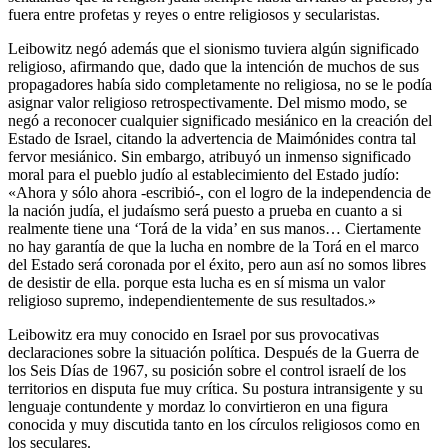
fuera entre profetas y reyes o entre religiosos y secularistas.
Leibowitz negó además que el sionismo tuviera algún significado
religioso, afirmando que, dado que la intención de muchos de sus
propagadores había sido completamente no religiosa, no se le podía
asignar valor religioso retrospectivamente. Del mismo modo, se
negó a reconocer cualquier significado mesiánico en la creación del
Estado de Israel, citando la advertencia de Maimónides contra tal
fervor mesiánico. Sin embargo, atribuyó un inmenso significado
moral para el pueblo judío al establecimiento del Estado judío:
«Ahora y sólo ahora -escribió-, con el logro de la independencia de
la nación judía, el judaísmo será puesto a prueba en cuanto a si
realmente tiene una ‘Torá de la vida’ en sus manos… Ciertamente
no hay garantía de que la lucha en nombre de la Torá en el marco
del Estado será coronada por el éxito, pero aun así no somos libres
de desistir de ella. porque esta lucha es en sí misma un valor
religioso supremo, independientemente de sus resultados.»
Leibowitz era muy conocido en Israel por sus provocativas
declaraciones sobre la situación política. Después de la Guerra de
los Seis Días de 1967, su posición sobre el control israelí de los
territorios en disputa fue muy crítica. Su postura intransigente y su
lenguaje contundente y mordaz lo convirtieron en una figura
conocida y muy discutida tanto en los círculos religiosos como en
los seculares.