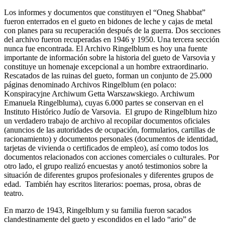
Los informes y documentos que constituyen el “Oneg Shabbat”
fueron enterrados en el gueto en bidones de leche y cajas de metal
con planes para su recuperación después de la guerra. Dos secciones
del archivo fueron recuperadas en 1946 y 1950. Una tercera sección
nunca fue encontrada. El Archivo Ringelblum es hoy una fuente
importante de información sobre la historia del gueto de Varsovia y
constituye un homenaje excepcional a un hombre extraordinario.
Rescatados de las ruinas del gueto, forman un conjunto de 25.000
páginas denominado Archivos Ringelblum (en polaco:
Konspiracyjne Archiwum Getta Warszawskiego. Archiwum
Emanuela Ringelbluma), cuyas 6.000 partes se conservan en el
Instituto Histórico Judío de Varsovia. ​ El grupo de Ringelblum hizo
un verdadero trabajo de archivo al recopilar documentos oficiales
(anuncios de las autoridades de ocupación, formularios, cartillas de
racionamiento) y documentos personales (documentos de identidad,
tarjetas de vivienda o certificados de empleo), así como todos los
documentos relacionados con acciones comerciales o culturales. Por
otro lado, el grupo realizó encuestas y anotó testimonios sobre la
situación de diferentes grupos profesionales y diferentes grupos de
edad. ​ También hay escritos literarios: poemas, prosa, obras de
teatro.
En marzo de 1943, Ringelblum y su familia fueron sacados
clandestinamente del gueto y escondidos en el lado “ario” de