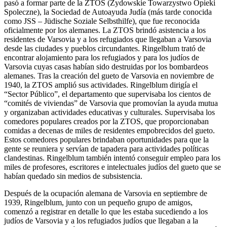
pasó a formar parte de la ZTOS (Zydowskie Towarzystwo Opieki
Spoleczne), la Sociedad de Autoayuda Judía (más tarde conocida
como JSS – Jüdische Soziale Selbsthilfe), que fue reconocida
oficialmente por los alemanes. La ZTOS brindó asistencia a los
residentes de Varsovia y a los refugiados que llegaban a Varsovia
desde las ciudades y pueblos circundantes. Ringelblum trató de
encontrar alojamiento para los refugiados y para los judíos de
Varsovia cuyas casas habían sido destruidas por los bombardeos
alemanes. Tras la creación del gueto de Varsovia en noviembre de
1940, la ZTOS amplió sus actividades. Ringelblum dirigía el
“Sector Público”, el departamento que supervisaba los cientos de
“comités de viviendas” de Varsovia que promovían la ayuda mutua
y organizaban actividades educativas y culturales. Supervisaba los
comedores populares creados por la ZTOS, que proporcionaban
comidas a decenas de miles de residentes empobrecidos del gueto.
Estos comedores populares brindaban oportunidades para que la
gente se reuniera y servían de tapadera para actividades políticas
clandestinas. Ringelblum también intentó conseguir empleo para los
miles de profesores, escritores e intelectuales judíos del gueto que se
habían quedado sin medios de subsistencia.
Después de la ocupación alemana de Varsovia en septiembre de
1939, Ringelblum, junto con un pequeño grupo de amigos,
comenzó a registrar en detalle lo que les estaba sucediendo a los
judíos de Varsovia y a los refugiados judíos que llegaban a la