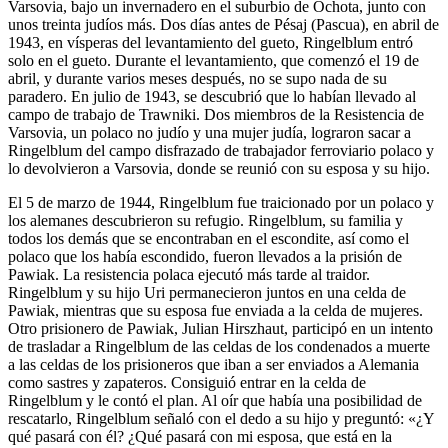
Varsovia, bajo un invernadero en el suburbio de Ochota, junto con
unos treinta judíos más. Dos días antes de Pésaj (Pascua), en abril de
1943, en vísperas del levantamiento del gueto, Ringelblum entró
solo en el gueto. Durante el levantamiento, que comenzó el 19 de
abril, y durante varios meses después, no se supo nada de su
paradero. En julio de 1943, se descubrió que lo habían llevado al
campo de trabajo de Trawniki. Dos miembros de la Resistencia de
Varsovia, un polaco no judío y una mujer judía, lograron sacar a
Ringelblum del campo disfrazado de trabajador ferroviario polaco y
lo devolvieron a Varsovia, donde se reunió con su esposa y su hijo.
El 5 de marzo de 1944, Ringelblum fue traicionado por un polaco y
los alemanes descubrieron su refugio. Ringelblum, su familia y
todos los demás que se encontraban en el escondite, así como el
polaco que los había escondido, fueron llevados a la prisión de
Pawiak. La resistencia polaca ejecutó más tarde al traidor.
Ringelblum y su hijo Uri permanecieron juntos en una celda de
Pawiak, mientras que su esposa fue enviada a la celda de mujeres.
Otro prisionero de Pawiak, Julian Hirszhaut, participó en un intento
de trasladar a Ringelblum de las celdas de los condenados a muerte
a las celdas de los prisioneros que iban a ser enviados a Alemania
como sastres y zapateros. Consiguió entrar en la celda de
Ringelblum y le contó el plan. Al oír que había una posibilidad de
rescatarlo, Ringelblum señaló con el dedo a su hijo y preguntó: «¿Y
qué pasará con él? ¿Qué pasará con mi esposa, que está en la