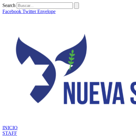
Ir
Search
al
Facebook
Twitter
Envelope
contenido
INICIO
STAFF