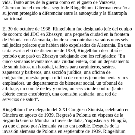
vida. Tanto antes de la guerra como en el gueto de Varsovia,
Giterman fue el modelo a seguir de Ringelblum. Giterman enseñó a
su joven protegido a diferenciar entre la autoayuda y la filantropía
tradicional.
El 30 de octubre de 1938, Ringelblum fue designado jefe del equipo
de socorro del JDC en Zbaszyn, una pequeña ciudad en la frontera
de Polonia con Alemania, donde se encontraban varados unos seis
mil judíos polacos que habían sido expulsados ​​de Alemania. En una
carta escrita el 6 de diciembre de 1939, Ringelblum describió el
período que pasó en Zbaszyn trabajando con los refugiados: “En
cinco semanas levantamos una ciudad entera, con un departamento
de suministros, un hospital, talleres para carpinteros, sastres,
zapateros y barberos, una sección jurídica, una oficina de
emigración, nuestra propia oficina de correos (con cincuenta y tres
empleados), un departamento de bienestar social, un tribunal de
arbitraje, un comité de ley y orden, un servicio de control (tanto
abierto como encubierto), una comisión sanitaria, una red de
servicios de salud”.
Ringelblum fue delegado del XXI Congreso Sionista, celebrado en
Ginebra en agosto de 1939. Regresó a Polonia en vísperas de la
Segunda Guerra Mundial a través de Italia, Yugoslavia y Hungría,
ya que el paso por Alemania ya no era posible. Después de la
invasión alemana de Polonia en septiembre de 1939, Ringelblum