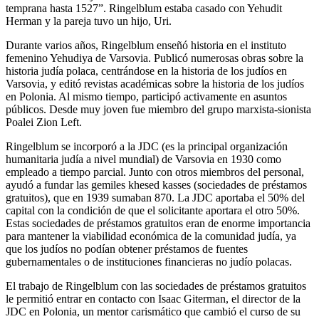
temprana hasta 1527”. Ringelblum estaba casado con Yehudit
Herman y la pareja tuvo un hijo, Uri.
Durante varios años, Ringelblum enseñó historia en el instituto
femenino Yehudiya de Varsovia. Publicó numerosas obras sobre la
historia judía polaca, centrándose en la historia de los judíos en
Varsovia, y editó revistas académicas sobre la historia de los judíos
en Polonia. Al mismo tiempo, participó activamente en asuntos
públicos. Desde muy joven fue miembro del grupo marxista-sionista
Poalei Zion Left.
Ringelblum se incorporó a la JDC (es la principal organización
humanitaria judía a nivel mundial) de Varsovia en 1930 como
empleado a tiempo parcial. Junto con otros miembros del personal,
ayudó a fundar las gemiles khesed kasses (sociedades de préstamos
gratuitos), que en 1939 sumaban 870. La JDC aportaba el 50% del
capital con la condición de que el solicitante aportara el otro 50%.
Estas sociedades de préstamos gratuitos eran de enorme importancia
para mantener la viabilidad económica de la comunidad judía, ya
que los judíos no podían obtener préstamos de fuentes
gubernamentales o de instituciones financieras no judío polacas.
El trabajo de Ringelblum con las sociedades de préstamos gratuitos
le permitió entrar en contacto con Isaac Giterman, el director de la
JDC en Polonia, un mentor carismático que cambió el curso de su