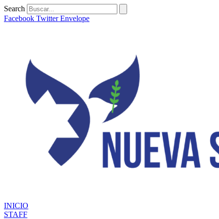
Ir
Search
al
Facebook
Twitter
Envelope
contenido
INICIO
STAFF