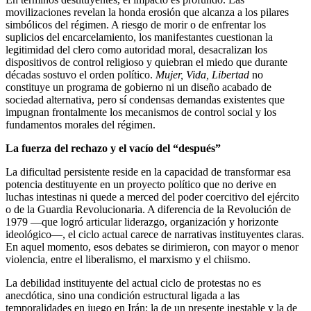
movilizaciones revelan la honda erosión que alcanza a los pilares
simbólicos del régimen. A riesgo de morir o de enfrentar los
suplicios del encarcelamiento, los manifestantes cuestionan la
legitimidad del clero como autoridad moral, desacralizan los
dispositivos de control religioso y quiebran el miedo que durante
décadas sostuvo el orden político.
Mujer, Vida, Libertad
no
constituye un programa de gobierno ni un diseño acabado de
sociedad alternativa, pero sí condensas demandas existentes que
impugnan frontalmente los mecanismos de control social y los
fundamentos morales del régimen.
La fuerza del rechazo y el vacío del “después”
La dificultad persistente reside en la capacidad de transformar esa
potencia destituyente en un proyecto político que no derive en
luchas intestinas ni quede a merced del poder coercitivo del ejército
o de la Guardia Revolucionaria. A diferencia de la Revolución de
1979 —que logró articular liderazgo, organización y horizonte
ideológico—, el ciclo actual carece de narrativas instituyentes claras.
En aquel momento, esos debates se dirimieron, con mayor o menor
violencia, entre el liberalismo, el marxismo y el chiismo.
La debilidad instituyente del actual ciclo de protestas no es
anecdótica, sino una condición estructural ligada a las
temporalidades en juego en Irán: la de un presente inestable y la de