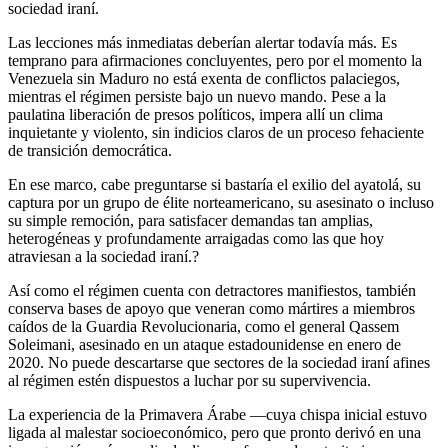
sociedad iraní.
Las lecciones más inmediatas deberían alertar todavía más. Es
temprano para afirmaciones concluyentes, pero por el momento la
Venezuela sin Maduro no está exenta de conflictos palaciegos,
mientras el régimen persiste bajo un nuevo mando. Pese a la
paulatina liberación de presos políticos, impera allí un clima
inquietante y violento, sin indicios claros de un proceso fehaciente
de transición democrática.
En ese marco, cabe preguntarse si bastaría el exilio del ayatolá, su
captura por un grupo de élite norteamericano, su asesinato o incluso
su simple remoción, para satisfacer demandas tan amplias,
heterogéneas y profundamente arraigadas como las que hoy
atraviesan a la sociedad iraní.?
Así como el régimen cuenta con detractores manifiestos, también
conserva bases de apoyo que veneran como mártires a miembros
caídos de la Guardia Revolucionaria, como el general Qassem
Soleimani, asesinado en un ataque estadounidense en enero de
2020. No puede descartarse que sectores de la sociedad iraní afines
al régimen estén dispuestos a luchar por su supervivencia.
La experiencia de la Primavera Árabe —cuya chispa inicial estuvo
ligada al malestar socioeconómico, pero que pronto derivó en una