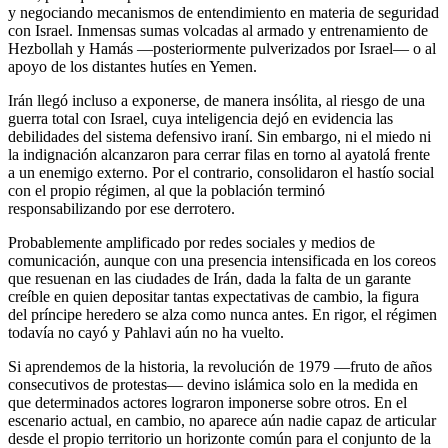
y negociando mecanismos de entendimiento en materia de seguridad
con Israel. Inmensas sumas volcadas al armado y entrenamiento de
Hezbollah y Hamás —posteriormente pulverizados por Israel— o al
apoyo de los distantes hutíes en Yemen.
Irán llegó incluso a exponerse, de manera insólita, al riesgo de una
guerra total con Israel, cuya inteligencia dejó en evidencia las
debilidades del sistema defensivo iraní. Sin embargo, ni el miedo ni
la indignación alcanzaron para cerrar filas en torno al ayatolá frente
a un enemigo externo. Por el contrario, consolidaron el hastío social
con el propio régimen, al que la población terminó
responsabilizando por ese derrotero.
Probablemente amplificado por redes sociales y medios de
comunicación, aunque con una presencia intensificada en los coreos
que resuenan en las ciudades de Irán, dada la falta de un garante
creíble en quien depositar tantas expectativas de cambio, la figura
del príncipe heredero se alza como nunca antes. En rigor, el régimen
todavía no cayó y Pahlavi aún no ha vuelto.
Si aprendemos de la historia, la revolución de 1979 —fruto de años
consecutivos de protestas— devino islámica solo en la medida en
que determinados actores lograron imponerse sobre otros. En el
escenario actual, en cambio, no aparece aún nadie capaz de articular
desde el propio territorio un horizonte común para el conjunto de la