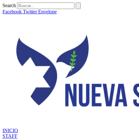
Ir
Search
al
Facebook
Twitter
Envelope
contenido
INICIO
STAFF