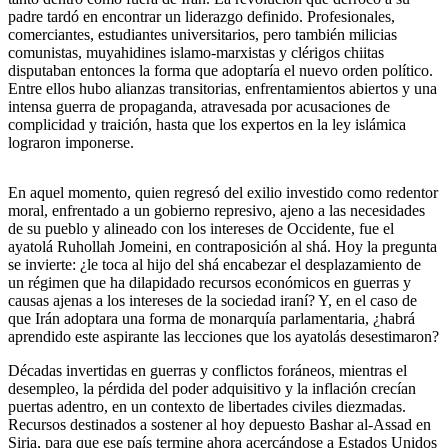
padre tardó en encontrar un liderazgo definido. Profesionales,
comerciantes, estudiantes universitarios, pero también milicias
comunistas, muyahidines islamo-marxistas y clérigos chiitas
disputaban entonces la forma que adoptaría el nuevo orden político.
Entre ellos hubo alianzas transitorias, enfrentamientos abiertos y una
intensa guerra de propaganda, atravesada por acusaciones de
complicidad y traición, hasta que los expertos en la ley islámica
lograron imponerse.
En aquel momento, quien regresó del exilio investido como redentor
moral, enfrentado a un gobierno represivo, ajeno a las necesidades
de su pueblo y alineado con los intereses de Occidente, fue el
ayatolá Ruhollah Jomeini, en contraposición al shá. Hoy la pregunta
se invierte: ¿le toca al hijo del shá encabezar el desplazamiento de
un régimen que ha dilapidado recursos económicos en guerras y
causas ajenas a los intereses de la sociedad iraní? Y, en el caso de
que Irán adoptara una forma de monarquía parlamentaria, ¿habrá
aprendido este aspirante las lecciones que los ayatolás desestimaron?
Décadas invertidas en guerras y conflictos foráneos, mientras el
desempleo, la pérdida del poder adquisitivo y la inflación crecían
puertas adentro, en un contexto de libertades civiles diezmadas.
Recursos destinados a sostener al hoy depuesto Bashar al-Assad en
Siria, para que ese país termine ahora acercándose a Estados Unidos