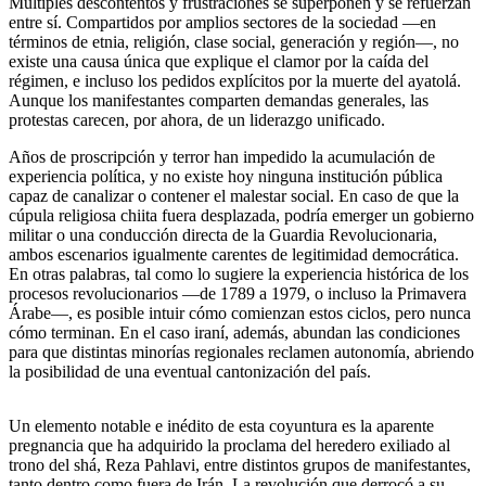
Múltiples descontentos y frustraciones se superponen y se refuerzan
entre sí. Compartidos por amplios sectores de la sociedad —en
términos de etnia, religión, clase social, generación y región—, no
existe una causa única que explique el clamor por la caída del
régimen, e incluso los pedidos explícitos por la muerte del ayatolá.
Aunque los manifestantes comparten demandas generales, las
protestas carecen, por ahora, de un liderazgo unificado.
Años de proscripción y terror han impedido la acumulación de
experiencia política, y no existe hoy ninguna institución pública
capaz de canalizar o contener el malestar social. En caso de que la
cúpula religiosa chiita fuera desplazada, podría emerger un gobierno
militar o una conducción directa de la Guardia Revolucionaria,
ambos escenarios igualmente carentes de legitimidad democrática.
En otras palabras, tal como lo sugiere la experiencia histórica de los
procesos revolucionarios —de 1789 a 1979, o incluso la Primavera
Árabe—, es posible intuir cómo comienzan estos ciclos, pero nunca
cómo terminan. En el caso iraní, además, abundan las condiciones
para que distintas minorías regionales reclamen autonomía, abriendo
la posibilidad de una eventual cantonización del país.
Un elemento notable e inédito de esta coyuntura es la aparente
pregnancia que ha adquirido la proclama del heredero exiliado al
trono del shá, Reza Pahlavi, entre distintos grupos de manifestantes,
tanto dentro como fuera de Irán. La revolución que derrocó a su