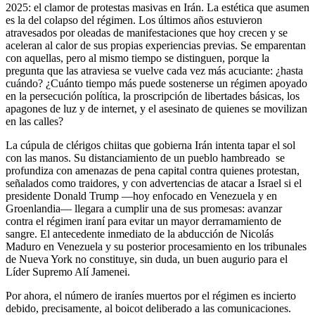
2025: el clamor de protestas masivas en Irán. La estética que asumen
es la del colapso del régimen. Los últimos años estuvieron
atravesados por oleadas de manifestaciones que hoy crecen y se
aceleran al calor de sus propias experiencias previas. Se emparentan
con aquellas, pero al mismo tiempo se distinguen, porque la
pregunta que las atraviesa se vuelve cada vez más acuciante: ¿hasta
cuándo? ¿Cuánto tiempo más puede sostenerse un régimen apoyado
en la persecución política, la proscripción de libertades básicas, los
apagones de luz y de internet, y el asesinato de quienes se movilizan
en las calles?
La cúpula de clérigos chiitas que gobierna Irán intenta tapar el sol
con las manos. Su distanciamiento de un pueblo hambreado se
profundiza con amenazas de pena capital contra quienes protestan,
señalados como traidores, y con advertencias de atacar a Israel si el
presidente Donald Trump —hoy enfocado en Venezuela y en
Groenlandia— llegara a cumplir una de sus promesas: avanzar
contra el régimen iraní para evitar un mayor derramamiento de
sangre. El antecedente inmediato de la abducción de Nicolás
Maduro en Venezuela y su posterior procesamiento en los tribunales
de Nueva York no constituye, sin duda, un buen augurio para el
Líder Supremo Alí Jamenei.
Por ahora, el número de iraníes muertos por el régimen es incierto
debido, precisamente, al boicot deliberado a las comunicaciones.