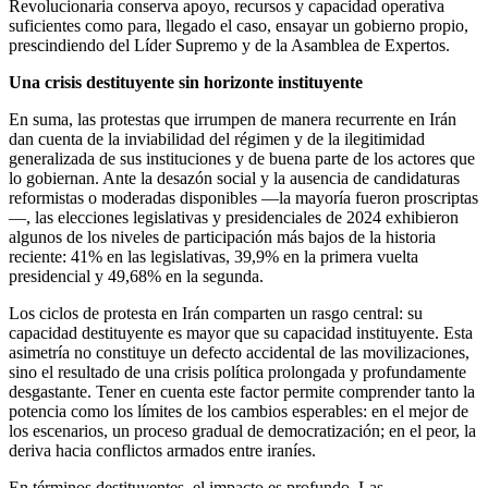
Revolucionaria conserva apoyo, recursos y capacidad operativa
suficientes como para, llegado el caso, ensayar un gobierno propio,
prescindiendo del Líder Supremo y de la Asamblea de Expertos.
Una crisis destituyente sin horizonte instituyente
En suma, las protestas que irrumpen de manera recurrente en Irán
dan cuenta de la inviabilidad del régimen y de la ilegitimidad
generalizada de sus instituciones y de buena parte de los actores que
lo gobiernan. Ante la desazón social y la ausencia de candidaturas
reformistas o moderadas disponibles —la mayoría fueron proscriptas
—, las elecciones legislativas y presidenciales de 2024 exhibieron
algunos de los niveles de participación más bajos de la historia
reciente: 41% en las legislativas, 39,9% en la primera vuelta
presidencial y 49,68% en la segunda.
Los ciclos de protesta en Irán comparten un rasgo central: su
capacidad destituyente es mayor que su capacidad instituyente. Esta
asimetría no constituye un defecto accidental de las movilizaciones,
sino el resultado de una crisis política prolongada y profundamente
desgastante. Tener en cuenta este factor permite comprender tanto la
potencia como los límites de los cambios esperables: en el mejor de
los escenarios, un proceso gradual de democratización; en el peor, la
deriva hacia conflictos armados entre iraníes.
En términos destituyentes, el impacto es profundo. Las