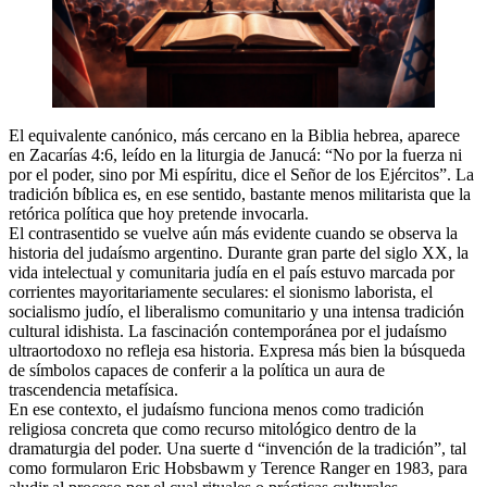
El equivalente canónico, más cercano en la Biblia hebrea, aparece
en Zacarías 4:6, leído en la liturgia de Janucá: “No por la fuerza ni
por el poder, sino por Mi espíritu, dice el Señor de los Ejércitos”. La
tradición bíblica es, en ese sentido, bastante menos militarista que la
retórica política que hoy pretende invocarla.
El contrasentido se vuelve aún más evidente cuando se observa la
historia del judaísmo argentino. Durante gran parte del siglo XX, la
vida intelectual y comunitaria judía en el país estuvo marcada por
corrientes mayoritariamente seculares: el sionismo laborista, el
socialismo judío, el liberalismo comunitario y una intensa tradición
cultural idishista. La fascinación contemporánea por el judaísmo
ultraortodoxo no refleja esa historia. Expresa más bien la búsqueda
de símbolos capaces de conferir a la política un aura de
trascendencia metafísica.
En ese contexto, el judaísmo funciona menos como tradición
religiosa concreta que como recurso mitológico dentro de la
dramaturgia del poder. Una suerte d “invención de la tradición”, tal
como formularon Eric Hobsbawm y Terence Ranger en 1983, para