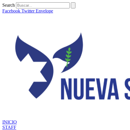
Ir
Search
al
Facebook
Twitter
Envelope
contenido
INICIO
STAFF