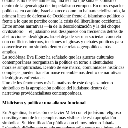
colonialismo de asentamiento, una lectura que sitúa el sionismo
dentro de la genealogía del imperialismo europeo. En otros espacios
políticos, en cambio, Israel aparece como un baluarte civilizatorio, la
primera línea de defensa de Occidente frente al islamismo político o
frente a lo que se percibe como la crisis del liberalismo occidental.
Entre ambas narrativas —la de la descolonización y la del choque
civilizatorio— el judaísmo real desaparece con frecuencia detrás de
abstracciones ideológicas. Israel deja de ser una sociedad concreta
con conflictos internos, tensiones religiosas y debates políticos para
convertirse en un símbolo dentro de relatos geopolíticos más
amplios.
La socióloga Eva Illouz ha señalado que las guerras culturales
contemporáneas reorganizan la política en torno a identidades
morales simplificadas. Dentro de ese marco, comunidades históricas
complejas pueden transformarse en emblemas dentro de narrativas
ideológicas enfrentadas.
Uno de los fenómenos más llamativos de este desplazamiento
simbólico es la apropiación política del judaísmo dentro de
narrativas providencialistas contemporáneas.
Misticismo y política: una alianza funcional
En Argentina, la relación de Javier Milei con el judaísmo religioso
constituye uno de los ejemplos más visibles de esta apropiación
simbólica. Su identificación pública con el movimiento Jabad-
Lubavitch difícilmente puede entenderse sólo como una búsqueda