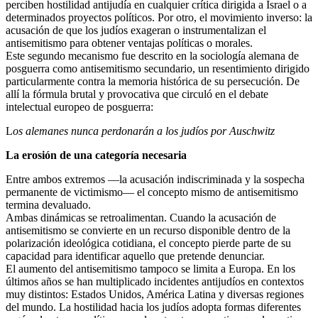
perciben hostilidad antijudía en cualquier crítica dirigida a Israel o a
determinados proyectos políticos. Por otro, el movimiento inverso: la
acusación de que los judíos exageran o instrumentalizan el
antisemitismo para obtener ventajas políticas o morales.
Este segundo mecanismo fue descrito en la sociología alemana de
posguerra como antisemitismo secundario, un resentimiento dirigido
particularmente contra la memoria histórica de su persecución. De
allí la fórmula brutal y provocativa que circuló en el debate
intelectual europeo de posguerra:
L
os alemanes nunca perdonarán a los judíos por Auschwitz
La erosión de una categoría necesaria
Entre ambos extremos —la acusación indiscriminada y la sospecha
permanente de victimismo— el concepto mismo de antisemitismo
termina devaluado.
Ambas dinámicas se retroalimentan. Cuando la acusación de
antisemitismo se convierte en un recurso disponible dentro de la
polarización ideológica cotidiana, el concepto pierde parte de su
capacidad para identificar aquello que pretende denunciar.
El aumento del antisemitismo tampoco se limita a Europa. En los
últimos años se han multiplicado incidentes antijudíos en contextos
muy distintos: Estados Unidos, América Latina y diversas regiones
del mundo. La hostilidad hacia los judíos adopta formas diferentes