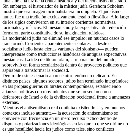
judaísmo a la luz de la crítica histórica y del racionalismo ilustrado.
Sin embargo, el historiador de la mística judía Gershom Scholem
mostró que esa imagen racionalista era incompleta. El judaísmo
nunca fue una tradición exclusivamente legal o filosófica. A lo largo
de los siglos convivieron en su interior corrientes normativas,
racionales y místicas. El mesianismo y la expectativa de redención
formaron parte constitutiva de su imaginación religiosa.
La modernidad judía no eliminó ese impulso; en muchos casos lo
transformó. Corrientes aparentemente seculares —desde el
socialismo judío hasta ciertas variantes del sionismo— pueden
interpretarse como traducciones históricas de antiguas expectativas
mesiánicas. La idea de tikkun olam, la reparación del mundo,
sobrevivió en forma secularizada dentro de proyectos políticos que
aspiraban a transformar la sociedad.
Dentro de este escenario aparece otro fenómeno delicado. En
distintos países, algunos sectores judíos han terminado integrándose
en las propias guerras culturales contemporáneas, estableciendo
alianzas políticas con movimientos que se presentan como
defensores de Israel o de la civilización occidental frente a amenazas
externas.
Mientras el antisemitismo real continúa existiendo —y en muchos
contextos incluso aumenta— la acusación de antisemitismo se
convierte con frecuencia en un mero recurso táctico dentro de
disputas y polarizaciones ideológicas en las que lo que se dirime no
es una hostilidad hacia los judíos como tales, sino conflictos