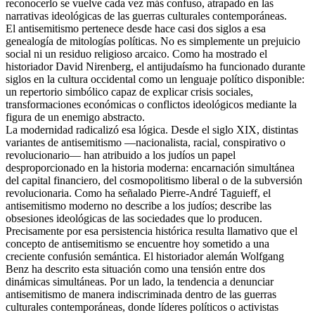
reconocerlo se vuelve cada vez más confuso, atrapado en las
narrativas ideológicas de las guerras culturales contemporáneas.
El antisemitismo pertenece desde hace casi dos siglos a esa
genealogía de mitologías políticas. No es simplemente un prejuicio
social ni un residuo religioso arcaico. Como ha mostrado el
historiador David Nirenberg, el antijudaísmo ha funcionado durante
siglos en la cultura occidental como un lenguaje político disponible:
un repertorio simbólico capaz de explicar crisis sociales,
transformaciones económicas o conflictos ideológicos mediante la
figura de un enemigo abstracto.
La modernidad radicalizó esa lógica. Desde el siglo XIX, distintas
variantes de antisemitismo —nacionalista, racial, conspirativo o
revolucionario— han atribuido a los judíos un papel
desproporcionado en la historia moderna: encarnación simultánea
del capital financiero, del cosmopolitismo liberal o de la subversión
revolucionaria. Como ha señalado Pierre-André Taguieff, el
antisemitismo moderno no describe a los judíos; describe las
obsesiones ideológicas de las sociedades que lo producen.
Precisamente por esa persistencia histórica resulta llamativo que el
concepto de antisemitismo se encuentre hoy sometido a una
creciente confusión semántica. El historiador alemán Wolfgang
Benz ha descrito esta situación como una tensión entre dos
dinámicas simultáneas. Por un lado, la tendencia a denunciar
antisemitismo de manera indiscriminada dentro de las guerras
culturales contemporáneas, donde líderes políticos o activistas