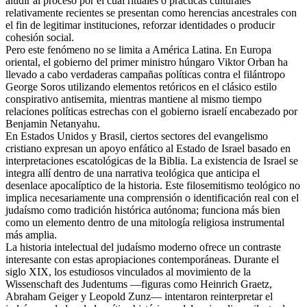
aludir al proceso por el cual rituales o prácticas culturales
relativamente recientes se presentan como herencias ancestrales con
el fin de legitimar instituciones, reforzar identidades o producir
cohesión social.
Pero este fenómeno no se limita a América Latina. En Europa
oriental, el gobierno del primer ministro húngaro Viktor Orban ha
llevado a cabo verdaderas campañas políticas contra el filántropo
George Soros utilizando elementos retóricos en el clásico estilo
conspirativo antisemita, mientras mantiene al mismo tiempo
relaciones políticas estrechas con el gobierno israelí encabezado por
Benjamin Netanyahu.
En Estados Unidos y Brasil, ciertos sectores del evangelismo
cristiano expresan un apoyo enfático al Estado de Israel basado en
interpretaciones escatológicas de la Biblia. La existencia de Israel se
integra allí dentro de una narrativa teológica que anticipa el
desenlace apocalíptico de la historia. Este filosemitismo teológico no
implica necesariamente una comprensión o identificación real con el
judaísmo como tradición histórica autónoma; funciona más bien
como un elemento dentro de una mitología religiosa instrumental
más amplia.
La historia intelectual del judaísmo moderno ofrece un contraste
interesante con estas apropiaciones contemporáneas. Durante el
siglo XIX, los estudiosos vinculados al movimiento de la
Wissenschaft des Judentums —figuras como Heinrich Graetz,
Abraham Geiger y Leopold Zunz— intentaron reinterpretar el