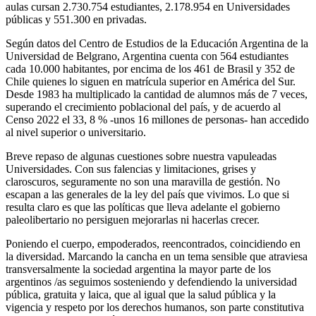
aulas cursan 2.730.754 estudiantes, 2.178.954 en Universidades
públicas y 551.300 en privadas.
Según datos del Centro de Estudios de la Educación Argentina de la
Universidad de Belgrano, Argentina cuenta con 564 estudiantes
cada 10.000 habitantes, por encima de los
461 de Brasil y 352 de
Chile quienes lo siguen en matrícula superior en América del Sur.
Desde 1983 ha multiplicado la cantidad de alumnos más de 7 veces,
superando el crecimiento poblacional del país, y de acuerdo al
Censo 2022 el 33, 8 % -unos 16 millones de personas- han accedido
al nivel superior o universitario.
Breve repaso de algunas cuestiones sobre nuestra vapuleadas
Universidades. Con sus falencias y limitaciones, grises y
claroscuros, seguramente no son una maravilla de gestión. No
escapan a las generales de la ley del país que vivimos. Lo que si
resulta claro es que las políticas que lleva adelante el gobierno
paleolibertario no persiguen mejorarlas ni hacerlas crecer.
Poniendo el cuerpo, empoderados, reencontrados, coincidiendo en
la diversidad. Marcando la cancha en un tema sensible que atraviesa
transversalmente la sociedad argentina la mayor parte de los
argentinos /as seguimos sosteniendo y defendiendo la universidad
pública, gratuita y laica, que al igual que la salud pública y la
vigencia y respeto por los derechos humanos, son parte constitutiva