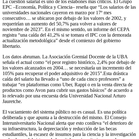
La cuestión salarial es uno de los eslabones más críticos. El Grupo
EPC –Economía, Política y Ciencia– reseña que “Los salarios de las
universidades nacionales cayeron en marzo por 17º mes
consecutivo… se ubicaron por debajo de los valores de 2002, y
requerirían un aumento del 50,7% para volver a valores de
noviembre de 2023”. En el mismo sentido, un informe del CEPA
registra “una caída del 41,2% si se tomara el IPC con la demorada
actualización metodológica” desde el comienzo del gobierno
libertario.
Los datos abruman. La Asociación Gremial Docente de la UBA
señala el actual como “el peor registro histórico, 2,4% por debajo de
los valores alcanzados en 2004… se necesitaría un incremento del
105% para recuperar el poder adquisitivo de 2015”.
Esta
drástica
caída del salario ha llevado a “uno de cada cinco profesores” a
trabajar “en plataformas como Uber, Rappi o en la venta directa de
productos como Avon para cubrir sus gastos básicos” de acuerdo a
lo relevado por una encuesta dela Universidad Nacional Arturo
Jauretche.
El vaciamiento del sistema público no es casual. Es una política
deliberada y que apunta a la destrucción del mismo. El Consejo
Interuniversitario Nacional alerta que esto conlleva “el deterioro de
su infraestructura, la depreciación y reducción de las becas
estudiantiles, la escasez de insumos para la ciencia y la investigación