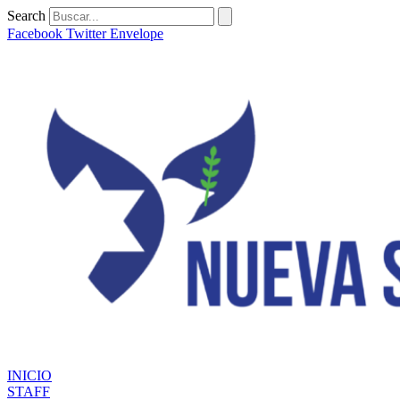
Ir
Search
al
Facebook
Twitter
Envelope
contenido
INICIO
STAFF