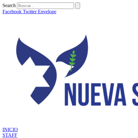
Ir
Search
al
Facebook
Twitter
Envelope
contenido
INICIO
STAFF