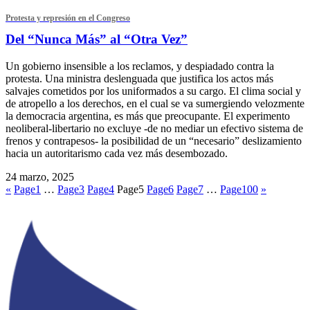
Protesta y represión en el Congreso
Del “Nunca Más” al “Otra Vez”
Un gobierno insensible a los reclamos, y despiadado contra la
protesta. Una ministra deslenguada que justifica los actos más
salvajes cometidos por los uniformados a su cargo. El clima social y
de atropello a los derechos, en el cual se va sumergiendo velozmente
la democracia argentina, es más que preocupante. El experimento
neoliberal-libertario no excluye -de no mediar un efectivo sistema de
frenos y contrapesos- la posibilidad de un “necesario” deslizamiento
hacia un autoritarismo cada vez más desembozado.
24 marzo, 2025
«
Page
1
…
Page
3
Page
4
Page
5
Page
6
Page
7
…
Page
100
»