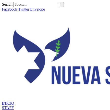
Ir
Search
al
Facebook
Twitter
Envelope
contenido
INICIO
STAFF